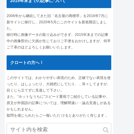
2015年末までの記事について
2006年から継続してきた旧「名古屋の商標亭」を2016年7月に
新サイトに移行し、2020年5月にこのサイトを新装開店しまし
た。
移行時に画像データの取り込みができず、2015年末までの記事
中の画像部分に欠損が生じておりご不便をおかけしますが、何卒
ご了承のほどよろしくお願いいたします。
クロートの方へ！
このサイトでは、わかりやすい表現のため、正確でない表現を使
ったり、はしょったり、大雑把にしてたり、…等々してますが、
目くじら立てずに見逃して下さい。
また、“ホットなうちに”スピード重視でご紹介している記事や、
原文が外国語の記事については、理解間違い・論点見逃しがある
かもしれません。
疑問を感じられたらご一報いただ けるとありがたく存じます 。