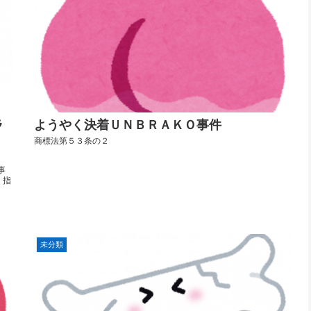
ラ
ようやく決着ＵＮＢＲＡＫＯ事件
」
商標法第５３条の２
事
 指
未分類