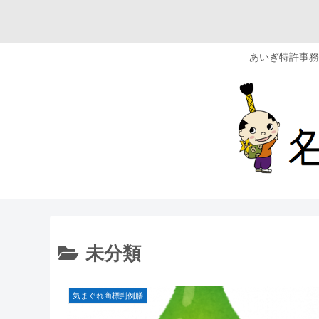
あいぎ特許事務
未分類
気まぐれ商標判例膳