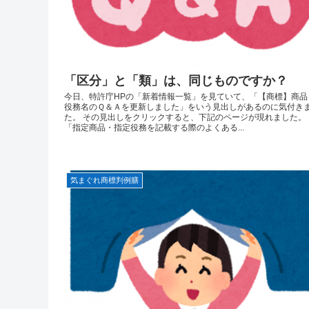
「区分」と「類」は、同じものですか？
今日、特許庁HPの「新着情報一覧」を見ていて、「【商標】商品
役務名のＱ＆Ａを更新しました」をいう見出しがあるのに気付き
た。 その見出しをクリックすると、下記のページが現れました。
「指定商品・指定役務を記載する際のよくある...
気まぐれ商標判例膳