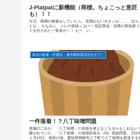
J-Platpatに新機能（商標。ちょこっと意匠
も）！！
今日、商標の検索をしていたら、見慣れないボタンが。。。 ぽち
とな… ちなみに、コレの登録→ おー！指定商品・役務が類似群コ
ドを付された一覧表が！！ えー、い...
本日の前菜（不競法・著作権等周辺法仕立て）
一件落着！？八丁味噌問題
老舗の二社が、「八丁味噌」の名称を使えなくなるかもしれない
騒がれていた、「八丁味噌」の地理的表示（GI）登録問題、 202
１月24日、発祥の地、愛知県岡崎市八丁町で八丁味噌を製造する