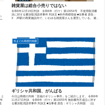
雑貨屋は総合小売りではない
令和6年12月19日判決 令和6年（行ケ）第10054号 不使用取消審
決に対する審決取消請求事件 判決文 ■本件商標登録 ■当事者 原告：
っ
X JR駅の商業施設内で、いわゆる雑貨屋さんを運営している。 被...
ー
気まぐれ商標判例膳
ギリシャ共和国、がんばる
！と
今日は商標の判例「至福のギリシャ事件」をご紹介します。 令和6年
4年
11月27日判決 令和6年（行ケ）第10055号 無効審判不成立に対す
老
る審決取消請求事件 判決文 ■当事者 原告：ギリシャ共和国 （以