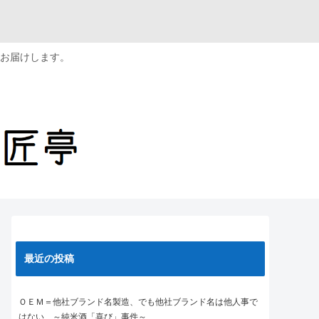
お届けします。
最近の投稿
ＯＥＭ＝他社ブランド名製造、でも他社ブランド名は他人事で
はない ～純米酒「喜び」事件～