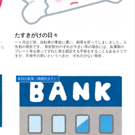
たすきがけの日々
・
一ヶ月ほど前、自転車の事故に遭い、鎖骨を折ってしまいました。人
まし
生初の骨折です。 骨折部分のずれが大きい等の場合には、金属製の
プレート等を使ってずれた骨を固定する手術をすることもあるそうで
すが、不幸中の幸いというべきか、ずれの少ない骨折...
本日の前菜（商標仕立て）