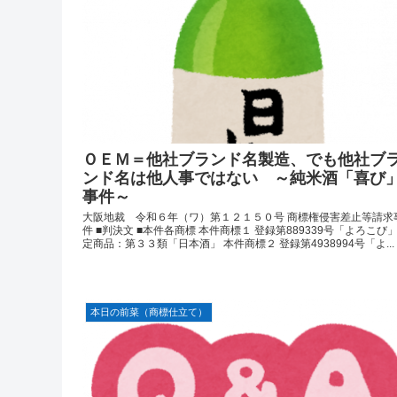
ＯＥＭ＝他社ブランド名製造、でも他社ブ
ンド名は他人事ではない ～純米酒「喜び
事件～
大阪地裁 令和６年（ワ）第１２１５０号 商標権侵害差止等請求
件 ■判決文 ■本件各商標 本件商標１ 登録第889339号「よろこび」
定商品：第３３類「日本酒」 本件商標２ 登録第4938994号「よ...
本日の前菜（商標仕立て）