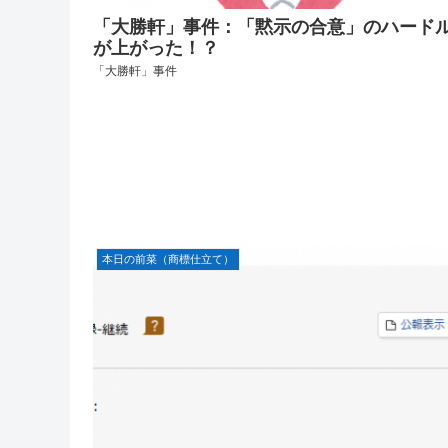
「大勝軒」事件：「黙示の合意」のハード
が上がった！？
「大勝軒」事件
本日の前菜（商標仕立て）