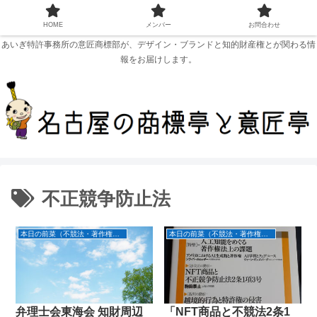
HOME
メンバー
お問合わせ
あいぎ特許事務所の意匠商標部が、デザイン・ブランドと知的財産権とが関わる情
報をお届けします。
不正競争防止法
本日の前菜（不競法・著作権等周辺法仕立て）
本日の前菜（不競法・著作権等周辺法仕立て）
弁理士会東海会 知財周辺
「NFT商品と不競法2条1