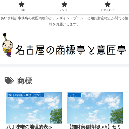
HOME
メンバー
お問合わせ
あいぎ特許事務所の意匠商標部が、デザイン・ブランドと知的財産権とが関わる情
報をお届けします。
商標
本日の前菜（商標仕立て）
セミナー
八丁味噌の地理的表示
【知財実務情報Lab】セミ