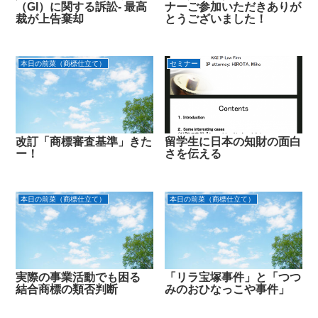
（GI）に関する訴訟- 最高
ナーご参加いただきありが
裁が上告棄却
とうございました！
本日の前菜（商標仕立て）
セミナー
改訂「商標審査基準」きた
留学生に日本の知財の面白
ー！
さを伝える
本日の前菜（商標仕立て）
本日の前菜（商標仕立て）
実際の事業活動でも困る
「リラ宝塚事件」と「つつ
結合商標の類否判断
みのおひなっこや事件」