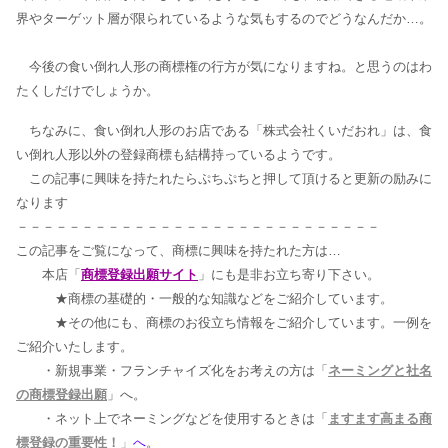
界やターゲット層が限られているような気もするのでどうなんだか…。
今後の食い倒れ人形の商標権の行方が気になりますね。と思うのはわ
たくしだけでしょうか。
ちなみに、食い倒れ人形のお店である「株式会社くいだおれ」は、食
い倒れ人形以外の登録商標も結構持っているようです。
この記事に興味を持たれたらぷち
ぷち
と押して頂けると更新の励みに
なります
－－－－－－－－－－－－－－－－－－－－－－－－－－－－
この記事をご覧になって、商標に興味を持たれた方は…
本店「
商標登録出願サイト
」にも是非お立ち寄り下さい。
★商標の基礎的・一般的な知識などをご紹介しています。
★その他にも、商標のお役立ち情報をご紹介しています。一例を
ご紹介いたします。
・新規事業・フランチャイズ化をお考えの方は「
ネーミングと社名
の商標登録出願
」へ。
・ネット上でネーミングなどを使用するときは「
ますます高まる商
標登録の重要性！
」
へ
。