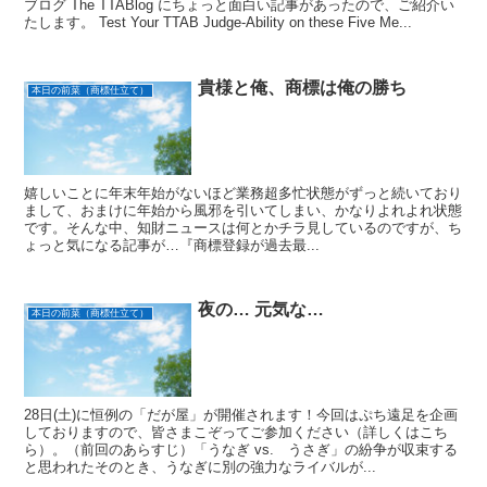
ブログ The TTABlog にちょっと面白い記事があったので、ご紹介い
たします。 Test Your TTAB Judge-Ability on these Five Me...
貴様と俺、商標は俺の勝ち
本日の前菜（商標仕立て）
嬉しいことに年末年始がないほど業務超多忙状態がずっと続いており
まして、おまけに年始から風邪を引いてしまい、かなりよれよれ状態
です。そんな中、知財ニュースは何とかチラ見しているのですが、ち
ょっと気になる記事が…『商標登録が過去最...
夜の… 元気な…
本日の前菜（商標仕立て）
28日(土)に恒例の「だが屋」が開催されます！今回はぷち遠足を企画
しておりますので、皆さまこぞってご参加ください（詳しくはこち
ら）。（前回のあらすじ）「うなぎ vs. うさぎ」の紛争が収束する
と思われたそのとき、うなぎに別の強力なライバルが...