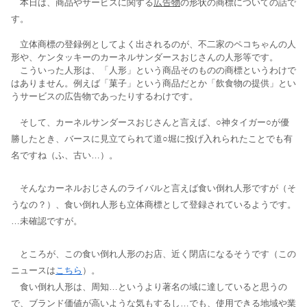
本日は、商品やサービスに関する
広告物
の形状の商標についての話で
す。
立体商標の登録例としてよく出されるのが、不二家のペコちゃんの人
形や、ケンタッキーのカーネルサンダースおじさんの人形等です。
こういった人形は、「人形」という商品そのものの商標というわけで
はありません。例えば「菓子」という商品だとか「飲食物の提供」とい
うサービスの広告物であったりするわけです。
そして、カーネルサンダースおじさんと言えば、○神タイガー○が優
勝したとき、バースに見立てられて道○堀に投げ入れられたことでも有
名ですね（ふ、古い…）。
そんなカーネルおじさんのライバルと言えば食い倒れ人形ですが（そ
うなの？）、食い倒れ人形も立体商標として登録されているようです。
…未確認ですが。
ところが、この食い倒れ人形のお店、近く閉店になるそうです（この
ニュースは
こちら
）。
食い倒れ人形は、周知…というより著名の域に達していると思うの
で、ブランド価値が高いような気もするし…でも、使用できる地域や業