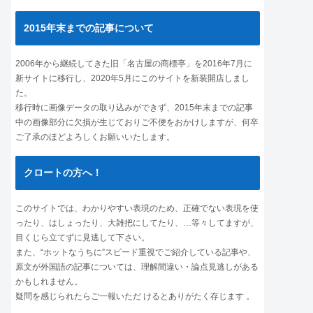
2015年末までの記事について
2006年から継続してきた旧「名古屋の商標亭」を2016年7月に
新サイトに移行し、2020年5月にこのサイトを新装開店しまし
た。
移行時に画像データの取り込みができず、2015年末までの記事
中の画像部分に欠損が生じておりご不便をおかけしますが、何卒
ご了承のほどよろしくお願いいたします。
クロートの方へ！
このサイトでは、わかりやすい表現のため、正確でない表現を使
ったり、はしょったり、大雑把にしてたり、…等々してますが、
目くじら立てずに見逃して下さい。
また、“ホットなうちに”スピード重視でご紹介している記事や、
原文が外国語の記事については、理解間違い・論点見逃しがある
かもしれません。
疑問を感じられたらご一報いただ けるとありがたく存じます 。