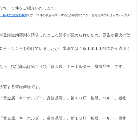
うち、１件をご紹介いたします。
09 審決取消請求事件
です。本件の被告が所有する登録商標につき、登録無効の可否が争われてい
が登録無効審判を請求したところ請求が認められたため、原告が審決の取
０号・１１号を挙げていましたが、審決では４条１項１１号のみが適用さ
ちら。指定商品は第１４類「貴金属、キーホルダー、身飾品等」です。
所有する登録商標です。
「貴金属、キーホルダー、身飾品等」、第１８類「被服、ベルト、履物
「貴金属、キーホルダー、身飾品等」、第１８類「被服、ベルト、履物