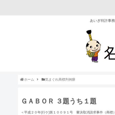
あいぎ特許事務
ホーム
気まぐれ商標判例膳
ＧＡＢＯＲ ３題うち１題
＜平成２０年(行ケ)第１００９１号 審決取消請求事件（商標