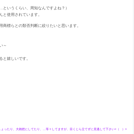
…というくらい、周知なんですよね？）
んと使用されています。
用商標らとの類否判断に絞りたいと思います。
い～
ると嬉しいです。
ったり、大雑把にしてたり、…等々してますが、目くじら立てずに見逃して下さい<（ ）>