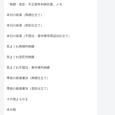
「商標・意匠・不正競争判例百選」メモ
本日の前菜（商標仕立て）
本日の前菜（意匠仕立て）
本日の前菜（不競法・著作権等周辺法仕立て）
気まぐれ商標判例膳
気まぐれ意匠判例膳
気まぐれ不競法・著作権判例膳
季節の新着審決（商標仕立て）
季節の新着審決（意匠仕立て）
その他よもやま
未分類