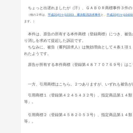
ちょっと出遅れましたが（汗）、ＧＡＢＯＲ商標事件３件の
（他の２件は、
平成20(行ケ)10303 審決取消請求事件
と、
平成20(行ケ)104
ます。）
本件は、原告の所有する本件商標（登録商標）につき、被告
り消しを求めて提起した訴訟です。
ちなみに、被告（審判請求人）は無効理由として４条１項１
れたようです。
原告が所有する本件商標（登録第４８７７０７６９号）はこ
一方、引用商標はこちら。２つありますが、いずれも被告が
引用商標１（登録第４２４５４３２号）、指定商品第１４類
等」。
引用商標２（登録第４５８２０５３号）、指定商品第１４類
等」。