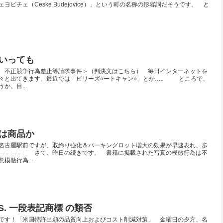
ビチェ（Ceske Budejovice）」という町の名称の形容詞だそうです。 と
いっても
 不正競争行為差止等請求事件＞（判決文はこちら） 毎日インターネットを
々と出てきます。最近では「ビリーズ○ートキャン○」とか…。 ところで、
か。目...
は商品か
名古屋駅前ですが、取締り強化＆パーキングロット増大の効果が早速表れ、歩
－－－－ さて、昨日の続きです。 書籍に掲載された写真の模倣行為は不
模倣行為...
S. 一段表記商標 の類否
です！「米国特許出願の品質向上およびコスト削減対策」 金曜日の夕方、名