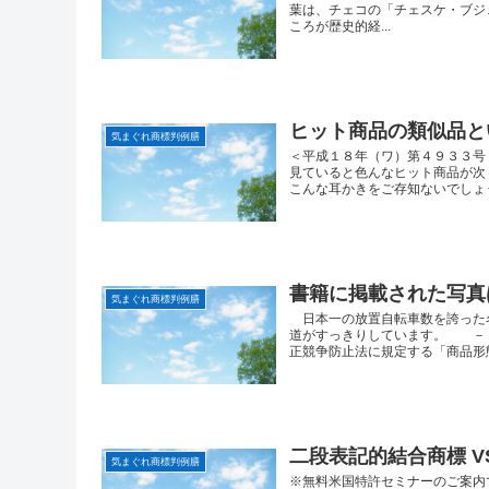
葉は、チェコの「チェスケ・ブジェヨ
ころが歴史的経...
ヒット商品の類似品と
気まぐれ商標判例膳
＜平成１８年（ワ）第４９３３号
見ていると色んなヒット商品が次
こんな耳かきをご存知ないでしょう
書籍に掲載された写真
気まぐれ商標判例膳
日本一の放置自転車数を誇った
道がすっきりしています。 －
正競争防止法に規定する「商品形態
二段表記的結合商標 V
気まぐれ商標判例膳
※無料米国特許セミナーのご案内