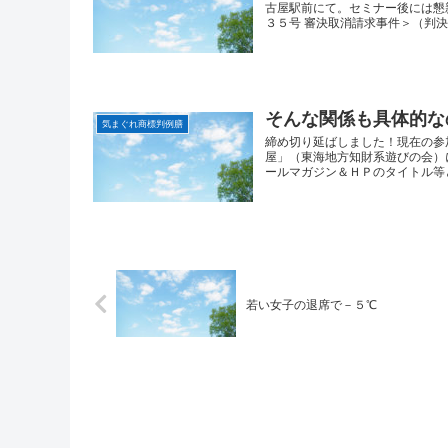
古屋駅前にて。セミナー後には懇
３５号 審決取消請求事件＞（判決文
そんな関係も具体的な
気まぐれ商標判例膳
締め切り延ばしました！現在の参
屋」（東海地方知財系遊びの会
ールマガジン＆ＨＰのタイトル等と
若い女子の退席で－５℃