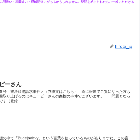
み間違い・勘間違い・理解間違いがあるかもしれません。疑問を感じられたらご一報いただける
hirota_ip
ピーさん
９号 審決取消請求事件＞（判決文はこちら） 既に報道でご覧になった方も
今回取り上げるのはキューピーさんの商標の事件でございます。 問題となっ
す（登録...
中で「Budejovicky」という言葉を使っているものがありますね。この言