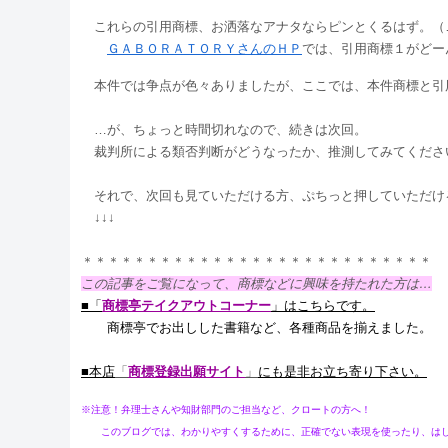
これらの引用商標、お洒落なアナタならピンとくるはず。（
ＧＡＢＯＲＡＴＯＲＹさんのＨＰ
では、引用商標１がどー
本件では争点が色々ありましたが、ここでは、本件商標と引
…が、ちょっと時間切れなので、続きは次回。
裁判所による類否判断がどうなったか、推測してみてくださ
それで、次回も見ていただける方、ぷちっと押していただけ
↓↓↓
＊＊＊＊＊＊＊＊＊＊＊＊＊＊＊＊＊＊＊＊＊＊＊＊＊＊＊
この記事をご覧になって、商標などに興味を持たれた方は…
■「
商標亭テイクアウトコーナー
」はこちらです。
商標亭でお出しした書籍など、各種商品を揃えました。
■本店
「
商標登録出願サイト
」
にも是非お立ち寄り下さい。
※注意！弁理士さんや知財部門のご担当など、クロートの方へ！
このブログでは、わかりやすくするために、正確でない表現を使ったり、はしょ