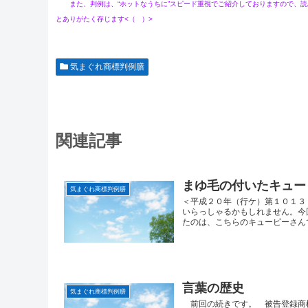
また、判例は、“ホットなうちに”スピード重視でご紹介しておりますので、読
とありがたく存じます<（ ）>
気まぐれ商標判例膳
関連記事
まゆ毛の付いたキュー
気まぐれ商標判例膳
＜平成２０年（行ケ）第１０１３
いらっしゃるかもしれません。
たのは、こちらのキューピーさんで
言葉の歴史
気まぐれ商標判例膳
前回の続きです。 被告登録商標の