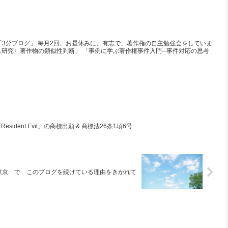
「3分ブログ」 毎月2回、お昼休みに、有志で、著作権の自主勉強会をしていま
ース研究〉著作物の類似性判断」 「事例に学ぶ著作権事件入門─事件対応の思考
dent Evil」の商標出願 & 商標法26条1項6号
まり＠東京 で このブログを続けている理由をきかれて