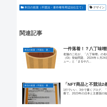
本日の前菜（不競法・著作権等周辺法仕立て）
デザイン
関連記事
一件落着！？八丁味噌
本日の前菜（不競法・著作権等周辺法仕立て）
老舗の二社が、「八丁味噌」の名
（GI）登録問題、 2024年１
ュー」と「まるや八...
「NFT商品と不競法2
本日の前菜（不競法・著作権等周辺法仕立て）
1行でいい、3分で書くブログ、「3
冊で、2023年の日本と主要国の