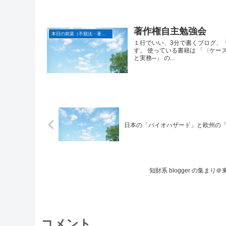
著作権自主勉強会
本日の前菜（不競法・著作権等周辺法仕立て）
１行でいい、3分で書くブログ、
す。 使っている書籍は 「〈ケ
と実務─」 の...
日本の「バイオハザード」と欧州の「Resi
知財系 blogger の集
コメント