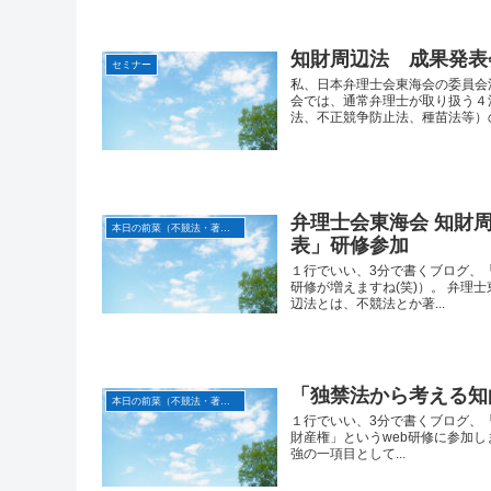
知財周辺法 成果発表
セミナー
私、日本弁理士会東海会の委員会
会では、通常弁理士が取り扱う４
法、不正競争防止法、種苗法等）の.
弁理士会東海会 知財
本日の前菜（不競法・著作権等周辺法仕立て）
表」研修参加
１行でいい、3分で書くブログ、
研修が増えますね(笑)）。 弁
辺法とは、不競法とか著...
「独禁法から考える知
本日の前菜（不競法・著作権等周辺法仕立て）
１行でいい、3分で書くブログ、「
財産権」というweb研修に参加
強の一項目として...