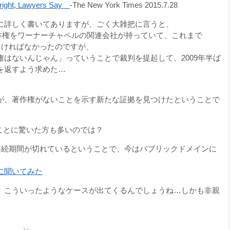
yright, Lawyers Say
-The New York Times 2015.7.28
ED)に詳しく書いてありますが、ごく大雑把に言うと、
dayの著作権をワーナーチャペルの関連会社が持っていて、これまで
払わなければなかったのですが、
はないんじゃん」っていうことで裁判を提起して、2009年半ば
を返すよう求めた…
が、著作権がないことを示す新たな証拠を見つけたということで
るってことに驚いた方も多いのでは？
著作権の存続期間が切れているということで、今はパブリックドメインに
に聞いてみた
ら、こういったようなケースが出てくるんでしょうね…しかも非親