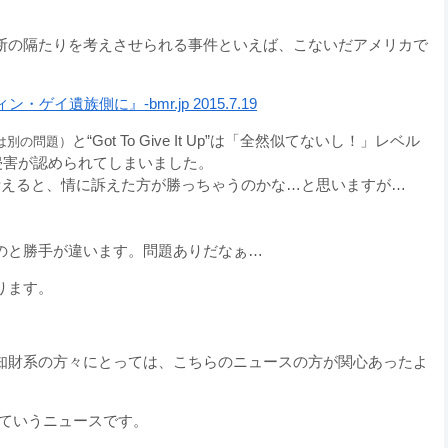
断の隔たりを考えさせられる事件といえば、こないだアメリカで
遺族側に』-bmr.jp 2015.7.19
と“Got To Give It Up”は「全然似てないし！」レベル
は別の問題）
侵害が認められてしまいました。
考えると、情に訴えた方が勝っちゃうのかな…と思いますが…
のと勝手が違います。問題ありだなぁ…
ります。
知財系の方々にとっては、こちらのニュースの方が関心あったよ
も！ っていうニュースです。