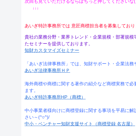
次回も見ていただけるならぽちっと押してくださいな(。-
↓↓↓
あいぎ特許事務所では 意匠商標担当者を募集しており
貴社の業務分野・業界トレンド・企業規模・部署規模
たセミナーを提供しております。
知財カスタマイズセミナー
「あいぎ法律事務所」では、知財サポート・企業法務
あいぎ法律事務所ＨＰ
海外商標や商標に関する著作の紹介など商標実務で必
ます。
あいぎ特許事務所HP（商標）
中小事業者様向けに商標登録に関する事項を平易に解
さい～(^○^)/
中小・ベンチャー知財支援サイト（商標登録 名古屋）