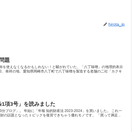
hirota_ip
問題
称を使えなくなるかもしれない！と騒がれていた、「八丁味噌」の地理的表示
月24日、発祥の地、愛知県岡崎市八丁町で八丁味噌を製造する老舗の二社「カクキ
条1項3号」を読みました
分ブログ」。 年始に「年報 知的財産法 2023-2024」を買いました。 これ一
知財の話題となったトピックを復習できちゃう優れモノです。 「買って満足...