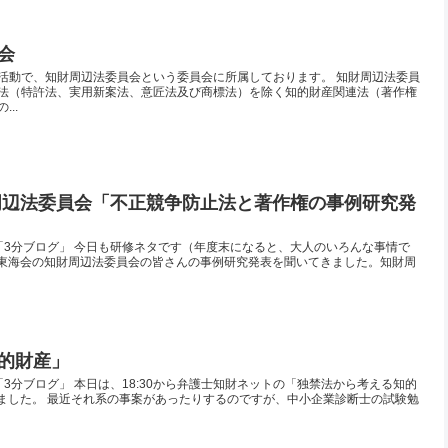
会
活動で、知財周辺法委員会という委員会に所属しております。 知財周辺法委員
法（特許法、実用新案法、意匠法及び商標法）を除く知的財産関連法（著作権
..
周辺法委員会「不正競争防止法と著作権の事例研究発
「3分ブログ」 今日も研修ネタです（年度末になると、大人のいろんな事情で
理士東海会の知財周辺法委員会の皆さんの事例研究発表を聞いてきました。知財周
的財産」
3分ブログ」 本日は、18:30から弁護士知財ネットの「独禁法から考える知的
しました。 最近それ系の事案があったりするのですが、中小企業診断士の試験勉