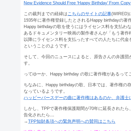
New Evidence Should Free ‘Happy Birthday’ From Cop
この裁判までの経緯は
こちらのサイトの記事
(WIR
1935年に著作権登録したとされるHappy birth
Happy birthdayの歌を使うにはライセンス料を支
あるドキュメンタリー映画の製作者さんが「もう著作権
以降にライセンス料を支払ったすべての人たちに代金
ということのようです。
そして、今回のニュースによると、原告さんの弁護団
す。
ってゆーか、Happy birthday の歌に著作権があ
ちなみに、Happy birthdayの歌、日本では、
なっているようです。
ハッピーバースデーの曲に著作権はあるのか、弁護士
しかし、TPPで著作権保護期間が70年に延長された
告化されたら…
→
TPP知財条項への緊急声明への賛同はこちら