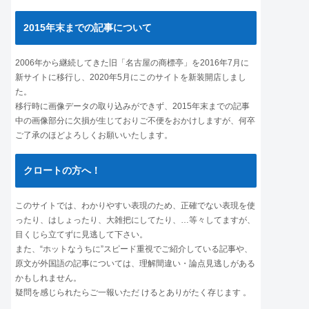
2015年末までの記事について
2006年から継続してきた旧「名古屋の商標亭」を2016年7月に
新サイトに移行し、2020年5月にこのサイトを新装開店しまし
た。
移行時に画像データの取り込みができず、2015年末までの記事
中の画像部分に欠損が生じておりご不便をおかけしますが、何卒
ご了承のほどよろしくお願いいたします。
クロートの方へ！
このサイトでは、わかりやすい表現のため、正確でない表現を使
ったり、はしょったり、大雑把にしてたり、…等々してますが、
目くじら立てずに見逃して下さい。
また、“ホットなうちに”スピード重視でご紹介している記事や、
原文が外国語の記事については、理解間違い・論点見逃しがある
かもしれません。
疑問を感じられたらご一報いただ けるとありがたく存じます 。