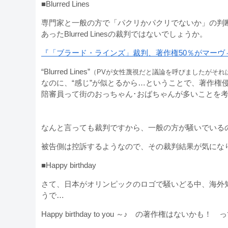
■Blurred Lines
専門家と一般の方で「パクリかパクリでないか」の判
あったBlurred Linesの裁判ではないでしょうか。
『「ブラード・ラインズ」裁判、著作権50％がマーヴィン・ゲイ
“Blurred Lines”
（PVが女性蔑視だと議論を呼びましたがそれ
なのに、“感じ”が似とるから…ということで、著作権
陪審員って街のおっちゃん･おばちゃんが多いことを
なんと言っても裁判ですから、一般の方が騒いでいる
被告側は控訴するようなので、その裁判結果が気にな
■Happy birthday
さて、日本がオリンピックのロゴで騒いどる中、海外
うで…
Happy birthday to you ～♪ の著作権はないか