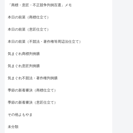
「商標・意匠・不正競争判例百選」メモ
本日の前菜（商標仕立て）
本日の前菜（意匠仕立て）
本日の前菜（不競法・著作権等周辺法仕立て）
気まぐれ商標判例膳
気まぐれ意匠判例膳
気まぐれ不競法・著作権判例膳
季節の新着審決（商標仕立て）
季節の新着審決（意匠仕立て）
その他よもやま
未分類