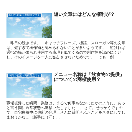
短い文章にはどんな権利が？
本日の前菜（商標仕立て）
昨日の続きです。 キャッチフレーズ、標語、スローガン等の文章
は、短すぎて著作物と認められないことが多いようです。 短ければ
選択の幅が限られ使用する表現も似てくるので創作性を認めにくい
し、そのイメージを一人に独占させないためです。 でも、創...
メニュー名称は「飲食物の提供」
本日の前菜（商標仕立て）
についての商標使用？
職場復帰した瞬間、業務は、まるで何事もなかったかのように、あっ
と言う間に通常状態へ遷移いたしました…。 さて。せっかくですの
で、自宅療養中に他所の弁理士さんに質問されたことをネタにしてし
まおうかな…（勝手に（汗）...