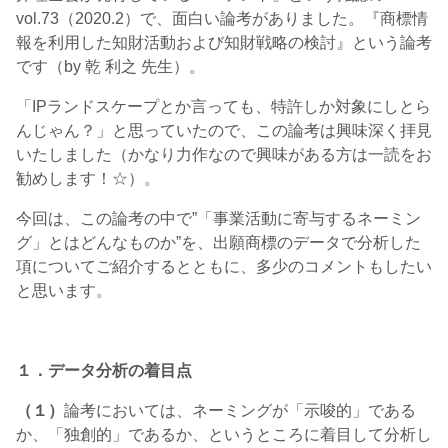
vol.73（2020.2）で、面白い論考がありました。『商標情
報を利用した知財活動および知財戦略の検討』という論考
です（by 乾 利之 先生）。
「IPランドスケープとか言っても、特許しか対象にしとら
んじゃん？」と思っていたので、この論考は興味深く拝見
いたしました（かなり力作なので興味がある方は一読をお
勧めします！☆）。
今回は、この論考の中で”「事業活動に寄与するネーミン
グ」とはどんなものか”を、出願商標のデータで分析した
項についてご紹介するとともに、多少のコメントもしたい
と思います。
１．データ分析の着目点
（１）
論考においては、ネーミングが「示唆的」である
か、「独創的」であるか、というところに着目して分析し