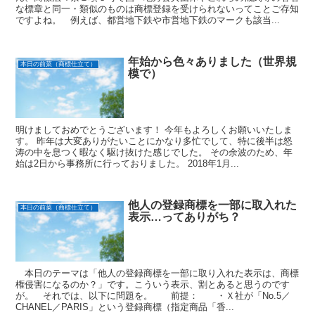
な標章と同一・類似のものは商標登録を受けられないってことご存知
ですよね。 例えば、都営地下鉄や市営地下鉄のマークも該当...
年始から色々ありました（世界規
本日の前菜（商標仕立て）
模で）
明けましておめでとうございます！ 今年もよろしくお願いいたしま
す。 昨年は大変ありがたいことにかなり多忙でして、特に後半は怒
涛の中を息つく暇なく駆け抜けた感じでした。 その余波のため、年
始は2日から事務所に行っておりました。 2018年1月...
他人の登録商標を一部に取入れた
本日の前菜（商標仕立て）
表示…ってありがち？
本日のテーマは「他人の登録商標を一部に取り入れた表示は、商標
権侵害になるのか？」です。こういう表示、割とあると思うのです
が。 それでは、以下に問題を。 前提： ・Ｘ社が「No.5／
CHANEL／PARIS」という登録商標（指定商品「香...