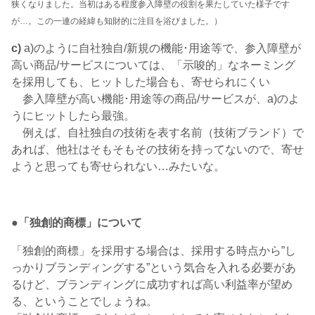
狭くなりました。当初はある程度参入障壁の役割を果たしていた様子です
が…。この一連の経緯も知財的に注目を浴びました。）
c)
a)のように自社独自/新規の機能･用途等で、参入障壁が
高い商品/サービスについては、「示唆的」なネーミング
を採用しても、ヒットした場合も、寄せられにくい
参入障壁が高い機能･用途等の商品/サービスが、a)のよ
うにヒットしたら最強。
例えば、自社独自の技術を表す名前（技術ブランド）で
あれば、他社はそもそもその技術を持ってないので、寄せ
ようと思っても寄せられない…みたいな。
●「独創的商標」について
「独創的商標」を採用する場合は、採用する時点から”し
っかりブランディングする”という気合を入れる必要があ
るけど、ブランディングに成功すれば高い利益率が望め
る、ということでしょうね。