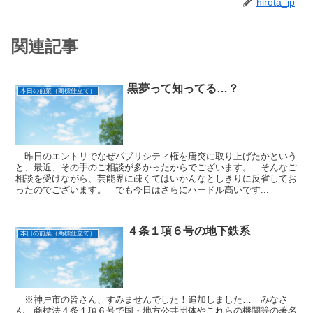
hirota_ip
関連記事
黒夢って知ってる…？
本日の前菜（商標仕立て）
昨日のエントリでなぜパブリシティ権を唐突に取り上げたかという
と、最近、その手のご相談が多かったからでございます。 そんなご
相談を受けながら、芸能界に疎くてはいかんなとしきりに反省してお
ったのでございます。 でも今日はさらにハードル高いです...
４条１項６号の地下鉄系
本日の前菜（商標仕立て）
※神戸市の皆さん、すみませんでした！追加しました… みなさ
ん、商標法４条１項６号で国・地方公共団体やこれらの機関等の著名