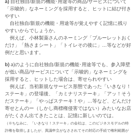
a)
自社独自/新規の機能･用途等の商品/サービスについて
「示唆的」なネーミングを採用すると、ヒットに結び付き
やすい
自社独自/新規の機能・用途等が覚えやすく記憶に残り
やすいからでしょうか。
例えば、小林製薬さんのネーミング「ブルーレットおく
だけ」「熱さまシート」「トイレその後に」…等などが好
例だと思います。
b)
a)のように自社独自/新規の機能･用途等でも、参入障壁
が低い商品/サービスについて「示唆的」なネーミングを
採用すると、ヒットした場合は、寄せられやすい
例えば、当初新規なサービス形態であった「いきなり！
ステーキ」の登場後、「カミナリステーキ」「アッ！そう
だステーキ」「やっぱステーキ！や」…等など、どんだけ
寄せとんのー（しかし商標権侵害ではない）みたいなお店
がたくさん出てきたことは、記憶に新しいのでは。
（※ちなみに、「いきなり！ステーキ」の会社は、このビジネスモデルの特
許権を取得しましたが、異議申立がなさされてその対応の手続で権利範囲が