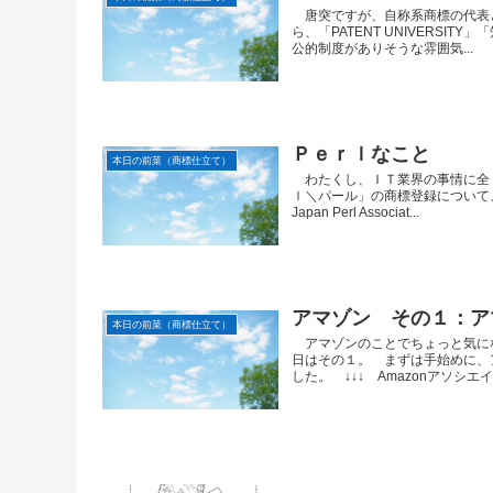
唐突ですが、自称系商標の代表
ら、「PATENT UNIVERS
公的制度がありそうな雰囲気...
Ｐｅｒｌなこと
本日の前菜（商標仕立て）
わたくし、ＩＴ業界の事情に全
ｌ＼パール」の商標登録について
Japan Perl Associat...
アマゾン その１：ア
本日の前菜（商標仕立て）
アマゾンのことでちょっと気に
日はその１。 まずは手始めに、
した。 ↓↓↓ Amazonアソシエイ.