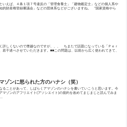
といえば、４条１項７号違反の「管理食養士」「建物鑑定士」などの個人系や
ITY」「知的財産権登録審議会」などの団体系などがございますね。 “国家資格やら
く詳しくないので僭越なのですが、、、 ちまたで話題になっている「Ｐｅｒ
、若干述べさせていただきます。■■この問題は、以前から広く使われてきて、
マゾンに怒られた方のハナシ（笑）
なることがあって、しばらくアマゾンのハナシを書いていこうと思います。今
アマゾンのアフリエイト(アソシエイト)の規約を改めてまじまじと読んでみま
..