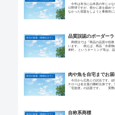
今年は本当に山本昌の年じゃな
ロ野球ですが、密かに差を縮めつ
なかった宿題をしようと事務所に来
品質誤認のボーダーラ
本日の前菜（商標仕立て）
商標法では『商品の品質や役務
います。 例えば、商品「水産物
来軒」 というネーミング等は、品質
肉や魚を自宅までお届
本日の前菜（商標仕立て）
今日から広島との試合です。頑
チローは名古屋の隣町出身です。
「宅急便」の話題です。 実際にあ
自称系商標
本日の前菜（商標仕立て）