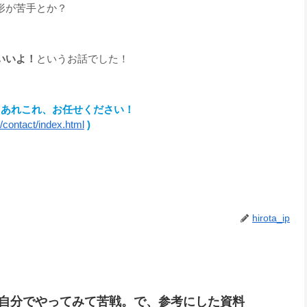
形が苦手とか？
いいよ！
というお話でした！
るあれこれ、お任せください！
m/contact/index.html
)
hirota_ip
自分でやってみて苦戦。で、参考にした資料