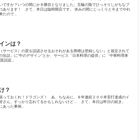
いですか？いつの間にか８勝目となりました。五輪の陰でひっそりしがちなプ
つあります！ さて、本日は臨時開店です。 休みの間にじっくりと今までやれ
たので...
インは？
（サービス）の質を誤認させるおそれがある商標は登録しない』と規定されて
の缶詰」に“牛のデザイン”とか、サービス「日本料理の提供」に「中華料理来
誤認...
け？
張っておくれ！ドラゴンズ！ あ、ちなみに、８年連続２００本安打達成のイ
皆さん、すっかり忘れてるかもしれないけど… さて、本日は昨日の続き。
った事例...