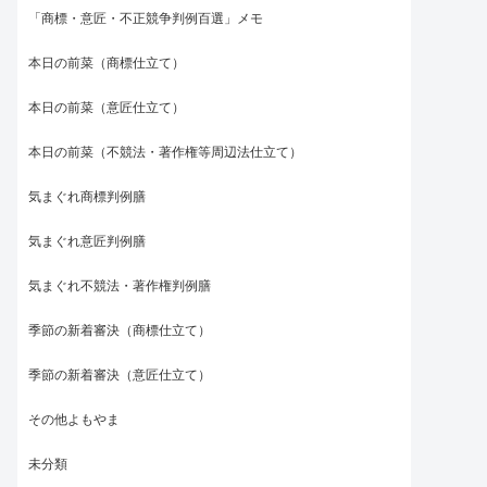
「商標・意匠・不正競争判例百選」メモ
本日の前菜（商標仕立て）
本日の前菜（意匠仕立て）
本日の前菜（不競法・著作権等周辺法仕立て）
気まぐれ商標判例膳
気まぐれ意匠判例膳
気まぐれ不競法・著作権判例膳
季節の新着審決（商標仕立て）
季節の新着審決（意匠仕立て）
その他よもやま
未分類