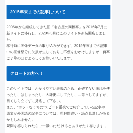
2015年末までの記事について
2006年から継続してきた旧「名古屋の商標亭」を2016年7月に
新サイトに移行し、2020年5月にこのサイトを新装開店しまし
た。
移行時に画像データの取り込みができず、2015年末までの記事
中の画像部分に欠損が生じておりご不便をおかけしますが、何卒
ご了承のほどよろしくお願いいたします。
クロートの方へ！
このサイトでは、わかりやすい表現のため、正確でない表現を使
ったり、はしょったり、大雑把にしてたり、…等々してますが、
目くじら立てずに見逃して下さい。
また、“ホットなうちに”スピード重視でご紹介している記事や、
原文が外国語の記事については、理解間違い・論点見逃しがある
かもしれません。
疑問を感じられたらご一報いただ けるとありがたく存じます 。