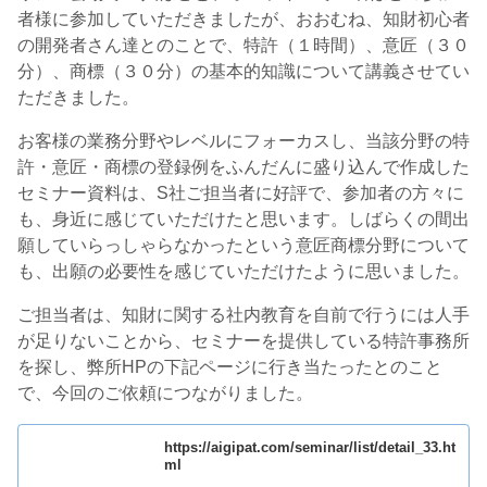
者様に参加していただきましたが、おおむね、知財初心者
の開発者さん達とのことで、特許（１時間）、意匠（３０
分）、商標（３０分）の基本的知識について講義させてい
ただきました。
お客様の業務分野やレベルにフォーカスし、当該分野の特
許・意匠・商標の登録例をふんだんに盛り込んで作成した
セミナー資料は、S社ご担当者に好評で、参加者の方々に
も、身近に感じていただけたと思います。しばらくの間出
願していらっしゃらなかったという意匠商標分野について
も、出願の必要性を感じていただけたように思いました。
ご担当者は、知財に関する社内教育を自前で行うには人手
が足りないことから、セミナーを提供している特許事務所
を探し、弊所HPの下記ページに行き当たったとのこと
で、今回のご依頼につながりました。
https://aigipat.com/seminar/list/detail_33.ht
ml