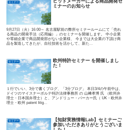
ヒットメーカーによる商品開発セ
セミナー
ミナーのお知らせ
9月27日（火）16:00～ 名古屋駅前の弊所セミナールームにて「売れ
る商品の開発手法（応用編）」のセミナーを開催します。 中小企業
や零細企業で商品開発部がない企業様、 今までは大企業の下請け商
品を製造してきたが、自社技術を活かして、新た...
欧州特許セミナー を開催しまし
セミナー
た！
１行でいい、3分で書くブログ、「3分ブログ」 本日3/4の午前中は、
ドイツのマイスナーボルテ特許法律事務所 の 山﨑孝博 氏 （欧州弁
理士・日本国弁理士）と、アンドリュー・パーカー氏（ UK・欧州弁
理士・欧州 patent litig...
【知財実務情報Lab】セミナーご
セミナー
参加いただきありがとうございま
した！