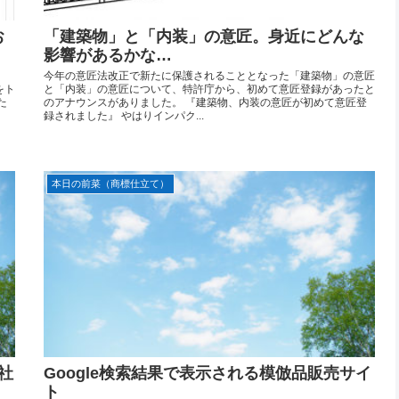
お
「建築物」と「内装」の意匠。身近にどんな
影響があるかな…
今年の意匠法改正で新たに保護されることとなった「建築物」の意匠
をト
と「内装」の意匠について、特許庁から、初めて意匠登録があったと
た
のアナウンスがありました。 『建築物、内装の意匠が初めて意匠登
録されました』 やはりインパク...
本日の前菜（商標仕立て）
社
Google検索結果で表示される模倣品販売サイ
ト