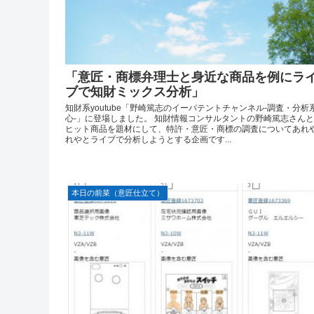
「意匠・商標弁理士と身近な商品を例にラ
ブで知財ミックス分析」
知財系youtube「野崎篤志のイーパテントチャンネル-調査・分析
心-」に登場しました。 知財情報コンサルタントの野崎篤志さん
ヒット商品を題材にして、特許・意匠・商標の調査についてあれ
れやとライブで分析しようとする企画です...
本日の前菜（意匠仕立て）