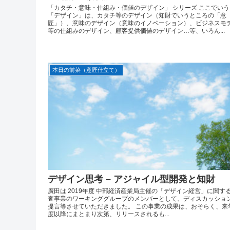
「カタチ・意味・仕組み・価値のデザイン」 シリーズ ここでいう
「デザイン」は、カタチ等のデザイン（知財でいうところの「意
匠」）、意味のデザイン（意味のイノベーション）、ビジネスモ
等の仕組みのデザイン、顧客提供価値のデザイン…等、いろん...
本日の前菜（意匠仕立て）
デザイン思考 – アジャイル型開発と知財
廣田は 2019年度 中部経済産業局主催の「デザイン経営」に関す
査事業のワーキンググループのメンバーとして、ディスカッショ
提言等させていただきました。 この事業の成果は、おそらく、来
度以降にまとまり次第、リリースされるも...