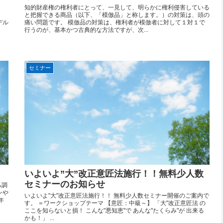
知的財産権の権利者にとって、一見して、明らかに権利侵害している
と把握できる商品（以下、「模倣品」と称します。）の対策は、頭の
デル
痛い問題です。 模倣品の対策は、権利者が模倣者に対して１対１で
行うのが、基本かつ古典的な方法ですが、次...
セミナー
いよいよ”大”改正意匠法施行！！無料少人数
セミナーのお知らせ
る調
ンや
いよいよ"大"改正意匠法施行！！ 無料少人数セミナー開催のご案内で
年
す。 ＝ワークショップテーマ 【意匠：中級～】 「大"改正意匠法 の
ここを知らないと損！ こんな"悪知恵"で あんな"たくらみ"が 出来る
かも！」 ...