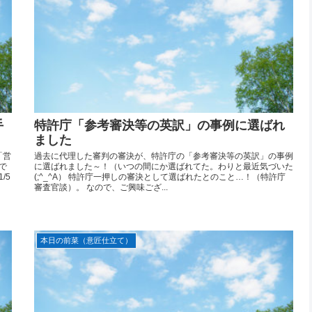
手
特許庁「参考審決等の英訳」の事例に選ばれ
ました
「営
過去に代理した審判の審決が、特許庁の「参考審決等の英訳」の事例
で
に選ばれました～！（いつの間にか選ばれてた。わりと最近気づいた
/5
(;^_^A） 特許庁一押しの審決として選ばれたとのこと…！（特許庁
審査官談）。 なので、ご興味ござ...
本日の前菜（意匠仕立て）