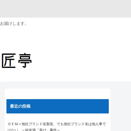
お届けします。
最近の投稿
ＯＥＭ＝他社ブランド名製造、でも他社ブランド名は他人事で
はない ～純米酒「喜び」事件～