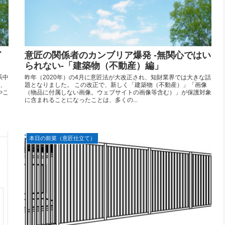
イ
意匠の関係者のカンブリア爆発 -無関心ではい
られない-「建築物（不動産）編」
系中
昨年（2020年）の4月に意匠法が大改正され、知財業界では大きな話
と、
題となりました。 この改正で、新しく「建築物（不動産）」「画像
やこ
（物品に付属しない画像。ウェブサイトの画像等含む）」が保護対象
に含まれることになったことは、多くの...
本日の前菜（意匠仕立て）