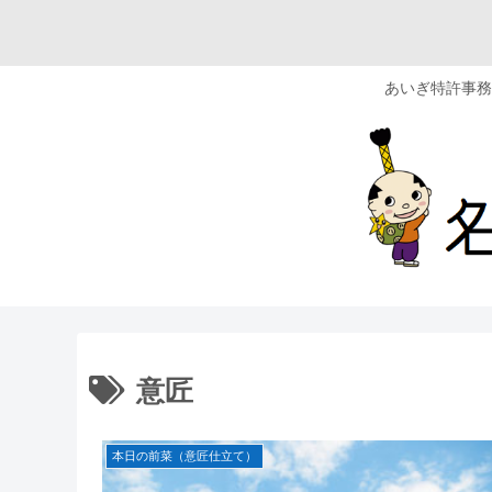
あいぎ特許事務
意匠
本日の前菜（意匠仕立て）