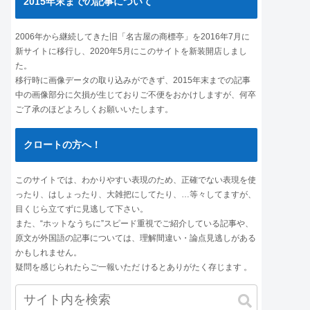
2015年末までの記事について
2006年から継続してきた旧「名古屋の商標亭」を2016年7月に
新サイトに移行し、2020年5月にこのサイトを新装開店しまし
た。
移行時に画像データの取り込みができず、2015年末までの記事
中の画像部分に欠損が生じておりご不便をおかけしますが、何卒
ご了承のほどよろしくお願いいたします。
クロートの方へ！
このサイトでは、わかりやすい表現のため、正確でない表現を使
ったり、はしょったり、大雑把にしてたり、…等々してますが、
目くじら立てずに見逃して下さい。
また、“ホットなうちに”スピード重視でご紹介している記事や、
原文が外国語の記事については、理解間違い・論点見逃しがある
かもしれません。
疑問を感じられたらご一報いただ けるとありがたく存じます 。