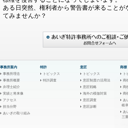
ある日突然、権利者から警告書が来ることが
てみませんか？
事務所案内
特許
意匠
商標
事務所理念
トピックス
トピックス
ト
事務所概要
特許調査
意匠制度の活用法
商
弁理士紹介
意匠戦略
商
実績と将来像
海外の模倣対策
商
アクセス
意匠調査
あ
岐阜
担当分野
意匠診断
あ
あいぎの取り組み
三重