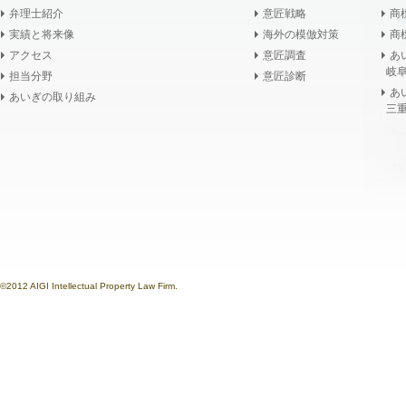
弁理士紹介
意匠戦略
商
実績と将来像
海外の模倣対策
商
アクセス
意匠調査
あ
岐阜
担当分野
意匠診断
あ
あいぎの取り組み
三重
©2012 AIGI Intellectual Property Law Firm.