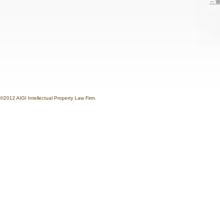
三重
©2012 AIGI Intellectual Property Law Firm.