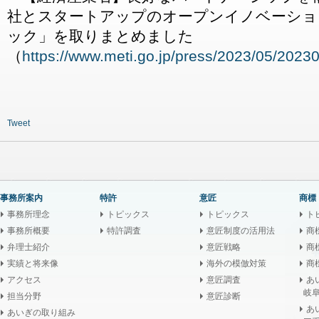
社とスタートアップのオープンイノベーショ
ック」を取りまとめました
（
https://www.meti.go.jp/press/2023/05/202
Tweet
事務所案内
特許
意匠
商標
事務所理念
トピックス
トピックス
ト
事務所概要
特許調査
意匠制度の活用法
商
弁理士紹介
意匠戦略
商
実績と将来像
海外の模倣対策
商
アクセス
意匠調査
あ
岐阜
担当分野
意匠診断
あ
あいぎの取り組み