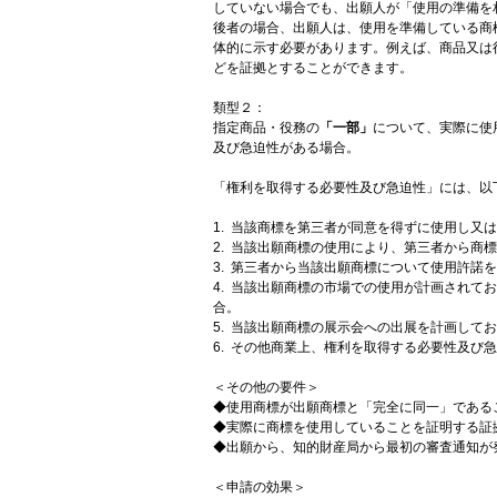
していない場合でも、出願人が「使用の準備を
後者の場合、出願人は、使用を準備している商
体的に示す必要があります。例えば、商品又は
どを証拠とすることができます。
類型２：
指定商品・役務の
「一部」
について、実際に使
及び急迫性がある場合。
「権利を取得する必要性及び急迫性」には、以
1. 当該商標を第三者が同意を得ずに使用し又
2. 当該出願商標の使用により、第三者から商
3. 第三者から当該出願商標について使用許諾
4. 当該出願商標の市場での使用が計画され
合。
5. 当該出願商標の展示会への出展を計画して
6. その他商業上、権利を取得する必要性及び
＜その他の要件＞
◆使用商標が出願商標と「完全に同一」である
◆実際に商標を使用していることを証明する証
◆出願から、知的財産局から最初の審査通知が
＜申請の効果＞