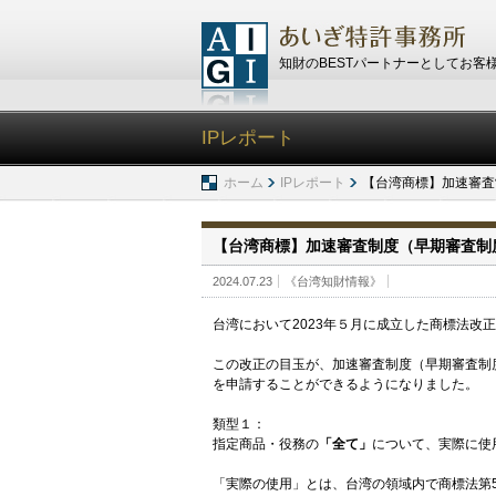
知財のBESTパートナーとしてお客
IPレポート
ホーム
IPレポート
【台湾商標】加速審査
【台湾商標】加速審査制度（早期審査制
2024.07.23
《台湾知財情報》
台湾において2023年５月に成立した商標法改正
この改正の目玉が、加速審査制度（早期審査制
を申請することができるようになりました。
類型１：
指定商品・役務の
「全て」
について、実際に使
「実際の使用」とは、台湾の領域内で商標法第