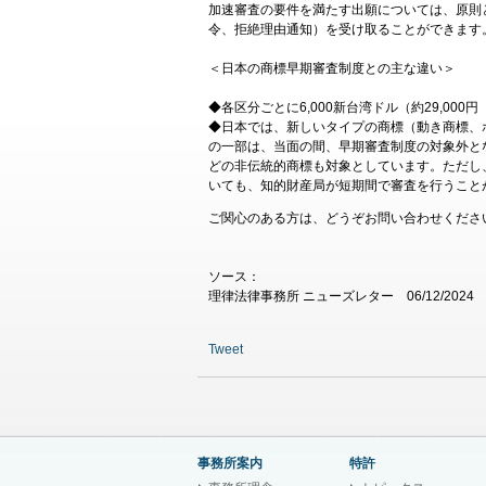
加速審査の要件を満たす出願については、原則
令、拒絶理由通知）を受け取ることができます
＜日本の商標早期審査制度との主な違い＞
◆各区分ごとに6,000新台湾ドル（約29,000
◆日本では、新しいタイプの商標（動き商標、
の一部は、当面の間、早期審査制度の対象外と
どの非伝統的商標も対象としています。ただし
いても、知的財産局が短期間で審査を行うこと
ご関心のある方は、どうぞお問い合わせくださ
ソース：
理律法律事務所 ニューズレター 06/12/2024
Tweet
事務所案内
特許