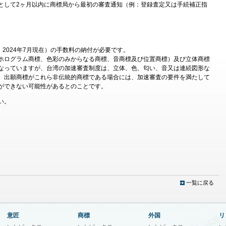
として2ヶ月以内に商標局から最初の審査通知（例：登録査定又は手続補正指
。
円 2024年7月現在）の手数料の納付が必要です。
ホログラム商標、色彩のみからなる商標、音商標及び位置商標）及び立体商標
なっていますが、台湾の加速審査制度は、立体、色、匂い、音又は連続図形な
、出願商標がこれら非伝統的商標である場合には、加速審査の要件を満たして
ができない可能性があるとのことです。
い。
一覧に戻る
意匠
商標
外国
リ