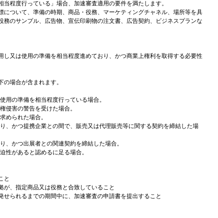
相当程度行っている」場合、加速審査適用の要件を満たします。
標について、準備の時期、商品・役務、マーケティングチャネル、場所等を具
役務のサンプル、広告物、宣伝印刷物の注文書、広告契約、ビジネスプランな
用し又は使用の準備を相当程度進めており、かつ商業上権利を取得する必要性
下の場合が含まれます。
は使用の準備を相当程度行っている場合。
標権侵害の警告を受けた場合。
を求められた場合。
ており、かつ提携企業との間で、販売又は代理販売等に関する契約を締結した場
おり、かつ出展者との関連契約を締結した場合。
急迫性があると認めるに足る場合。
こと
拠が、指定商品又は役務と合致していること
発せられるまでの期間中に、加速審査の申請書を提出すること