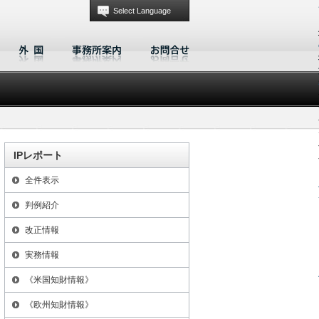
Select Language
IPレポート
全件表示
判例紹介
改正情報
実務情報
《米国知財情報》
《欧州知財情報》