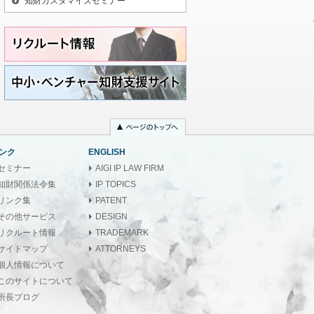
知財カスタマイズセミナー
ンク
ENGLISH
セミナー
AIGI IP LAW FIRM
知財関係法令集
IP TOPICS
リンク集
PATENT
その他サービス
DESIGN
リクルート情報
TRADEMARK
サイトマップ
ATTORNEYS
個人情報について
このサイトについて
所長ブログ