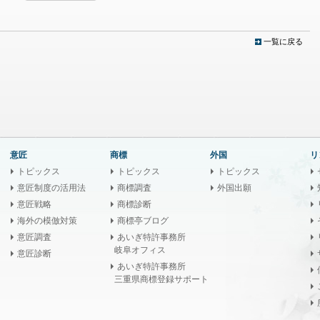
一覧に戻る
意匠
商標
外国
リ
トピックス
トピックス
トピックス
意匠制度の活用法
商標調査
外国出願
意匠戦略
商標診断
海外の模倣対策
商標亭ブログ
意匠調査
あいぎ特許事務所
岐阜オフィス
意匠診断
あいぎ特許事務所
三重県商標登録サポート