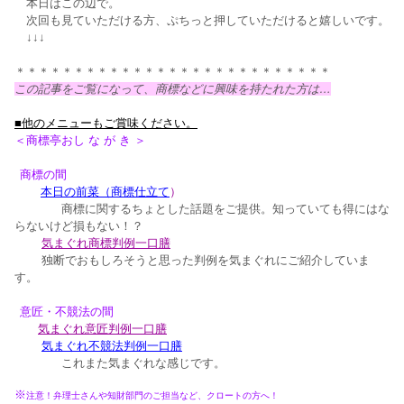
本日はこの辺で。
次回も見ていただける方、ぷちっと押していただけると嬉しいです。
↓↓↓
＊＊＊＊＊＊＊＊＊＊＊＊＊＊＊＊＊＊＊＊＊＊＊＊＊＊＊
この記事をご覧になって、商標などに興味を持たれた方は…
■
他のメニューもご賞味ください。
＜商標亭おし な が き ＞
商標の間
本日の前菜（商標仕立て
）
商標に関するちょとした話題をご提供。知っていても得にはな
らないけど損もない！？
気まぐれ商標判例一口膳
独断でおもしろそうと思った判例を気まぐれにご紹介していま
す。
意匠・不競法の間
気まぐれ意匠判例一口膳
気まぐれ不競法判例一口膳
これまた気まぐれな感じです。
※
注意！弁理士さんや知財部門のご担当など、クロートの方へ！