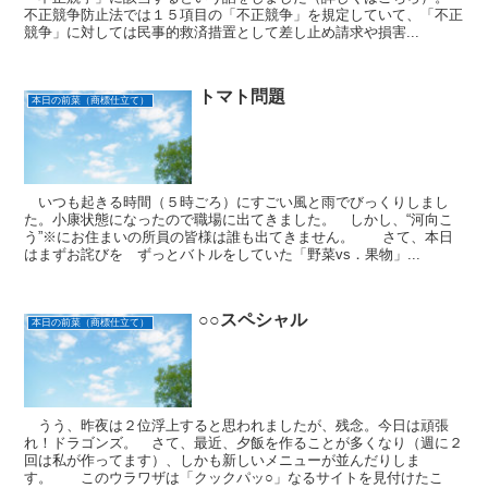
不正競争防止法では１５項目の「不正競争」を規定していて、「不正
競争」に対しては民事的救済措置として差し止め請求や損害...
トマト問題
本日の前菜（商標仕立て）
いつも起きる時間（５時ごろ）にすごい風と雨でびっくりしまし
た。小康状態になったので職場に出てきました。 しかし、“河向こ
う”※にお住まいの所員の皆様は誰も出てきません。 さて、本日
はまずお詫びを ずっとバトルをしていた「野菜vs．果物」...
○○スペシャル
本日の前菜（商標仕立て）
うう、昨夜は２位浮上すると思われましたが、残念。今日は頑張
れ！ドラゴンズ。 さて、最近、夕飯を作ることが多くなり（週に２
回は私が作ってます）、しかも新しいメニューが並んだりしま
す。 このウラワザは「クックパッ○」なるサイトを見付けたこ