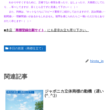
わかりやすくするために、正確でない表現を使ったり、はしょったり、大雑把にしてた
り、…等々してますが、目くじら立てずに見逃して下さい
<
（ ）
>
また、判例は、“ホットなうちに”スピード重視でご紹介しておりますので、読み間違い・
勘間違い・理解間違いがあるかもしれません。疑問を感じられたらご一報いただけるとあり
がたく存じます
<
（ ）
>
■
本店
「
商標登録出願サイト
」
にも是非お立ち寄り下さい。
本日の前菜（商標仕立て）
hirota_ip
関連記事
ジャポニカ立体商標の動機（遅い
本日の前菜（商標仕立て）
(^_^;)）