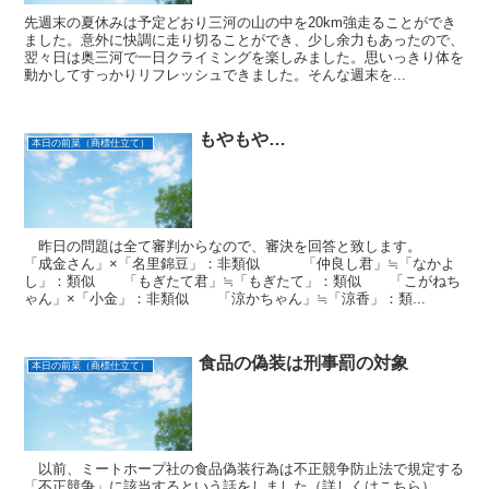
先週末の夏休みは予定どおり三河の山の中を20km強走ることができ
ました。意外に快調に走り切ることができ、少し余力もあったので、
翌々日は奥三河で一日クライミングを楽しみました。思いっきり体を
動かしてすっかりリフレッシュできました。そんな週末を...
もやもや…
本日の前菜（商標仕立て）
昨日の問題は全て審判からなので、審決を回答と致します。
「成金さん」×「名里錦豆」：非類似 「仲良し君」≒「なかよ
し」：類似 「もぎたて君」≒「もぎたて」：類似 「こがねち
ゃん」×「小金」：非類似 「涼かちゃん」≒「涼香」：類...
食品の偽装は刑事罰の対象
本日の前菜（商標仕立て）
以前、ミートホープ社の食品偽装行為は不正競争防止法で規定する
「不正競争」に該当するという話をしました（詳しくはこちら）。