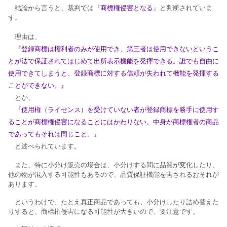
結論から言うと、裁判では『
商標権侵害となる
』と判断されていま
す。
理由は、
『
登録商標は権利者のみが使用でき、第三者は使用できないというこ
とが法で保証されてはじめて出所表示機能を発揮できる。誰でも自由に
使用できてしまうと、登録商標に対する信頼が失われて機能を発揮する
ことができない。
』
とか、
『
使用権（ライセンス）を受けていない者が登録商標を勝手に使用す
ることが商標権侵害になることにはかわりない。中身が商標権者の商品
であってもそれは同じこと。
』
と述べられています。
また、特に小分け販売の場合は、小分けする間に品質が変化したり、
他の物が混入する可能性もあるので、品質保証機能を害されるおそれが
あります。
というわけで、たとえ真正商品であっても、小分けしたり詰め替えた
りすると、商標権侵害になる可能性が大きいので、要注意です。