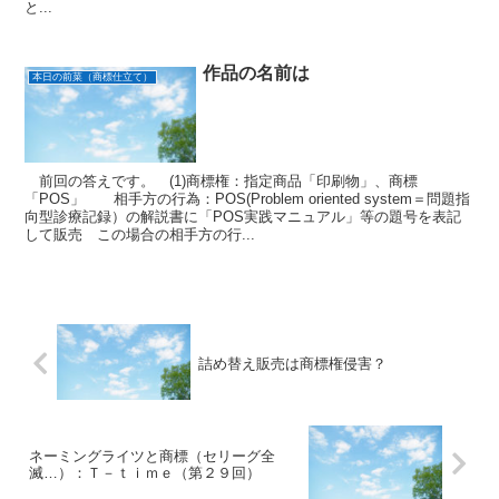
と...
作品の名前は
本日の前菜（商標仕立て）
前回の答えです。 (1)商標権：指定商品「印刷物」、商標
「POS」 相手方の行為：POS(Problem oriented system＝問題指
向型診療記録）の解説書に「POS実践マニュアル」等の題号を表記
して販売 この場合の相手方の行...
詰め替え販売は商標権侵害？
ネーミングライツと商標（セリーグ全
滅…）：Ｔ－ｔｉｍｅ（第２９回）