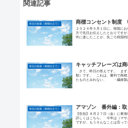
関連記事
商標コンセント制度 韓国
本日の前菜（商標仕立て）
２０２４年５月１日に、韓国にお
方で先日お伝えしたとおりですが
件に達したことが、先ごろ韓国特許.
キャッチフレーズは商
本日の前菜（商標仕立て）
さて、昨日の答えです。 まず
類）です。 これは、審判で商標と
たものとみれない、 ・繊維製品を
アマゾン 番外編：取
本日の前菜（商標仕立て）
【告知】８月２７日（金）に東海
詳しくはこちら。 今年は（マサ
ですが、もうそんなことは言ってら