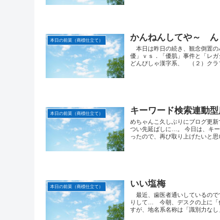
かんねんしてや～ ん
本日の前菜（商標仕立て）
本日は昨日の続き、観念倒置の
優」ｖｓ．「優肌」事件と「レガ
どんぴしゃ漢字系、 （２）クラブ
キーワード検索連動型
本日の前菜（商標仕立て）
めちゃんこ久しぶりにブログ更新
つい先延ばしに…。 今日は、キ
ったので、再び取り上げたいと思い
いい塩梅
本日の前菜（商標仕立て）
最近、歯医者通いしているので
りして… 今朝、デスクの上に「
すが、地名系名称は「識別力なし」