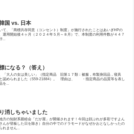
 vs. 日本
いて、「商標共存同意（コンセント）制度」が施行されたことはあいぎHPの
、運用開始後４ヶ月（２０２４年５月～８月）で、本制度の利用件数が４４７
..
標になる？（答え）
、「大人の女は美しい」（指定商品 旧第１７類：被服，布製身回品，寝具
認められました（S59-21884）。 理由は、 ・指定商品の品質等を表し
...
り消しちゃいました
地方の知財系親睦会「だが屋」が開催されます！今回は顔ぶれが多彩ですよん
さんが登板した日を除き）自分の中でのドラモードがなぜかおとなしかったの
れません...