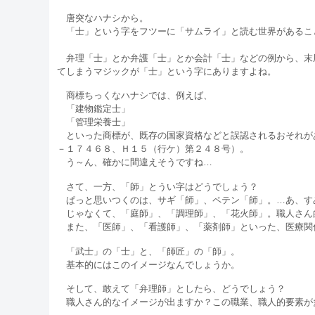
唐突なハナシから。
「士」という字をフツーに「サムライ」と読む世界があるこ
弁理「士」とか弁護「士」とか会計「士」などの例から、末
てしまうマジックが「士」という字にありますよね。
商標ちっくなハナシでは、例えば、
「建物鑑定士」
「管理栄養士」
といった商標が、既存の国家資格などと誤認されるおそれが
－１７４６８、Ｈ１５（行ケ）第２４８号）。
う～ん、確かに間違えそうですね…
さて、一方、「師」とうい字はどうでしょう？
ぱっと思いつくのは、サギ「師」、ペテン「師」。…あ、す
じゃなくて、「庭師」、「調理師」、「花火師」。職人さん
また、「医師」、「看護師」、「薬剤師」といった、医療関
「武士」の「士」と、「師匠」の「師」。
基本的にはこのイメージなんでしょうか。
そして、敢えて「弁理師」としたら、どうでしょう？
職人さん的なイメージが出ますか？この職業、職人的要素が