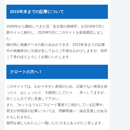
2015年末までの記事について
2006年から継続してきた旧「名古屋の商標亭」を2016年7月に
新サイトに移行し、2020年5月にこのサイトを新装開店しまし
た。
移行時に画像データの取り込みができず、2015年末までの記事
中の画像部分に欠損が生じておりご不便をおかけしますが、何卒
ご了承のほどよろしくお願いいたします。
クロートの方へ！
このサイトでは、わかりやすい表現のため、正確でない表現を使
ったり、はしょったり、大雑把にしてたり、…等々してますが、
目くじら立てずに見逃して下さい。
また、“ホットなうちに”スピード重視でご紹介している記事や、
原文が外国語の記事については、理解間違い・論点見逃しがある
かもしれません。
疑問を感じられたらご一報いただ けるとありがたく存じます 。