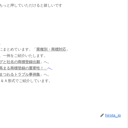
ちっと押していただけると嬉しいです
。
まとめています。「
業種別・商標対応
」
一例をご紹介いたします。
グと社名の商標登録出願
」へ。
高まる商標登録の重要性！
」
へ
。
まつわるトラブル事例集
」へ。
Ｑ＆Ａ形式でご紹介しています。
hirota_ip