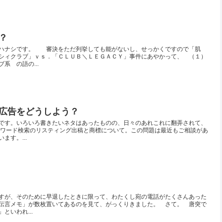
？
ハナシです。 審決をただ列挙しても能がないし、せっかくですので「肌
シィクラブ」ｖｓ．「ＣＬＵＢ＼ＬＥＧＡＣＹ」事件にあやかって、 （１）
系 の語の...
広告をどうしよう？
です。いろいろ書きたいネタはあったものの、日々のあれこれに翻弄されて、
ーワード検索のリスティング出稿と商標について。この問題は最近もご相談があ
ます。...
すが、そのために早退したときに限って、わたくし宛の電話がたくさんあった
伝言メモ」が数枚置いてあるのを見て、がっくりきました。 さて。 唐突で
といわれ...