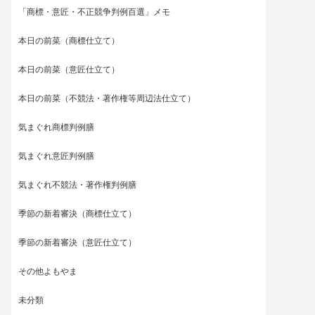
「商標・意匠・不正競争判例百選」メモ
本日の前菜（商標仕立て）
本日の前菜（意匠仕立て）
本日の前菜（不競法・著作権等周辺法仕立て）
気まぐれ商標判例膳
気まぐれ意匠判例膳
気まぐれ不競法・著作権判例膳
季節の新着審決（商標仕立て）
季節の新着審決（意匠仕立て）
その他よもやま
未分類