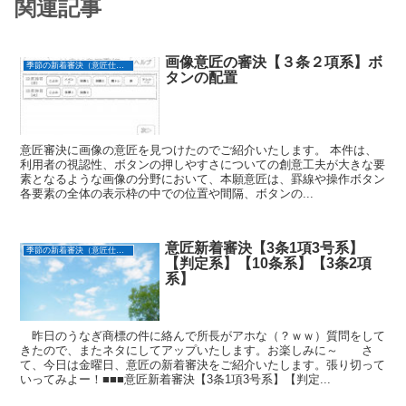
関連記事
画像意匠の審決【３条２項系】ボ
季節の新着審決（意匠仕立て）
タンの配置
意匠審決に画像の意匠を見つけたのでご紹介いたします。 本件は、
利用者の視認性、ボタンの押しやすさについての創意工夫が大きな要
素となるような画像の分野において、本願意匠は、罫線や操作ボタン
各要素の全体の表示枠の中での位置や間隔、ボタンの...
意匠新着審決【3条1項3号系】
季節の新着審決（意匠仕立て）
【判定系】【10条系】【3条2項
系】
昨日のうなぎ商標の件に絡んで所長がアホな（？ｗｗ）質問をして
きたので、またネタにしてアップいたします。お楽しみに～ さ
て、今日は金曜日、意匠の新着審決をご紹介いたします。張り切って
いってみよー！■■■意匠新着審決【3条1項3号系】【判定...