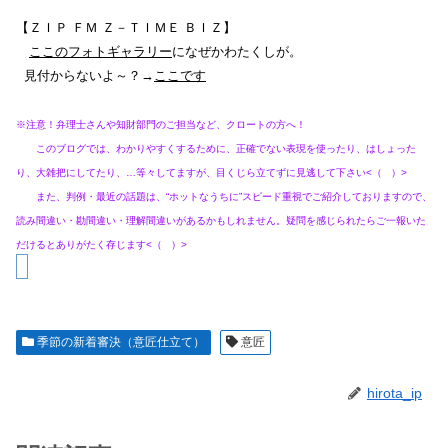
【ＺＩＰ ＦＭ Ｚ－ＴＩＭＥ ＢＩＺ】
ここのフォトギャラリー
になぜかわたくしが。
見付からないよ～？→
ここです
※注意！弁理士さんや知財部門のご担当など、クロートの方へ！
このブログでは、わかりやすくするために、正確でない表現を使ったり、はしょった
り、大雑把にしてたり、…等々してますが、目くじら立てずに見逃して下さい<（ ）>
また、判例・最近の話題は、“ホットなうちに”スピード重視でご紹介しておりますので、
読み間違い・勘間違い・理解間違いがあるかもしれません。疑問を感じられたらご一報いた
だけるとありがたく存じます<（ ）>
季節の新着審決（意匠仕立て）
意匠
hirota_ip