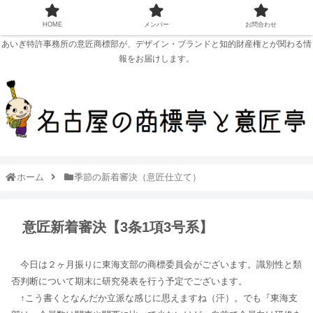
HOME
メンバー
お問合わせ
あいぎ特許事務所の意匠商標部が、デザイン・ブランドと知的財産権とが関わる情
報をお届けします。
ホーム
季節の新着審決（意匠仕立て）
意匠新着審決【3条1項3号系】
今日は２ヶ月振りに東海支部の商標委員会がございます。識別性と類
否判断について期末に研究発表を行う予定でございます。
↑こう書くとなんだか立派な感じに思えますね（汗）。でも『東海支