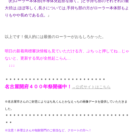
(E)ローラー本体部(半導体突起部を除く。)と手持ち部のそれぞれの最
大径は,ほぼ等しく,長さについては,手持ち部の方がローラー本体部もよ
りもやや長めである点。
』
以上です！個人的には最後のローラーがおもしろかった。
明日の新着商標審決情報も見ていただける方、ぷちっと
押してね…じゃ
ないと、更新する気が全然起こらん…
↓↓↓
＊＊＊＊＊＊＊＊＊＊＊＊＊＊＊＊＊＊＊＊＊＊＊＊＊＊
名古屋開府４００年祭開催中！
→公式サイトはこちら
※名古屋市さんのご好意によりはち丸くんとかなえっちの画像データを提供していただきま
した。
＊＊＊＊＊＊＊＊＊＊＊＊＊＊＊＊＊＊＊＊＊＊＊＊＊＊＊＊＊＊＊＊
＊＊
※注意！弁理士さんや知財部門のご担当など、クロートの方へ！