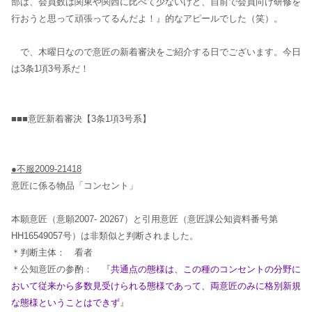
部は、会員数は関東や関西に比べて少ないけど、自前で会員向け研修を
行おうと思って頑張ってるんだよ！』的なアピールでした（笑）。
で、木曜日なので意匠の新着審決をご紹介する日でございます。今日
は3条1項3号系だ！
■■■意匠新着審決【3条1項3号系】
●不服2009-21418
意匠に係る物品「コンセント」
本願意匠（意願2007- 20267）と引用意匠（意匠課公知資料番号第
HH16549057号）は非類似と判断されました。
＊判断主体： 看者
＊公知意匠の参酌： 『
共通点の態様は、この種のコンセントの分野に
おいて従来から多数見受けられる態様であって、両意匠のみに格別新規
な態様ということはできず
』