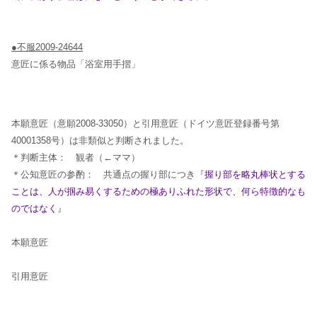
●不服2009-24644
意匠に係る物品「浴室用手摺」
本願意匠（意願2008-33050）と引用意匠（ドイツ意匠登録番号第
40001358号）は非類似と判断されました。
＊判断主体： 観者（←ママ）
＊公知意匠の参酌： 共通点の握り部につき『
握り部を略丸棒状とする
ことは、人が掴み易くするための極ありふれた形状で、何ら特徴的なも
のではなく
』
本願意匠
引用意匠