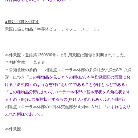
●無効2009-880014
意匠に係る物品「半導体ビューティフェースローラ」
本件意匠（登録第1360836号）と引用意匠は類似と判断されました。
＊判断主体： 見る者
＊公知意匠の参酌： 相違点（ローラ本体部の多角柱が六角形VS.八角
形）につき『
この種物品を見るときの態様が,本件登録意匠の図面にお
ける「斜視図」のような態様においてであることがほとん
どである
』
『
この種物品分野において,ローラー本体部の基本形状を八角柱状とす
るもの（略)も,六角柱状とするもの(略)も,いずれもありふれた態様
』、
相違点（ローラ本体部の半導体突起部が４列vs.３列）『
いずれもあり
ふれた態様であって
』
本件意匠