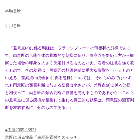
本願意匠
引用意匠
『
差異点(a)に係る態様は、フラッシプレートの薄板状の態様であっ
て、両意匠の形態全体の骨格的な態様に係り、両意匠を斜め上方から観
察した場合の印象を大きく決定付けるものといえ、看者の
注意を強く惹
くもので、その差異は、両意匠の類否判断に重大な影響を与えるものと
いえる。差異点(b)乃至(d)に係る態様については、それらのみではいず
れも両意匠の類否判断に与える影響は小さ
いが、差異点(a)に係る態様
と相俟って、両意匠の類否判断に影響を与えるものであるから、これら
の差異点に係る態様が相乗して生じる意匠的な効果は、両意匠の類否判
断を左右するに十分のもので
ある。
』
●不服2009-23871
意匠に係る物品「表示装置付きスイッチ」