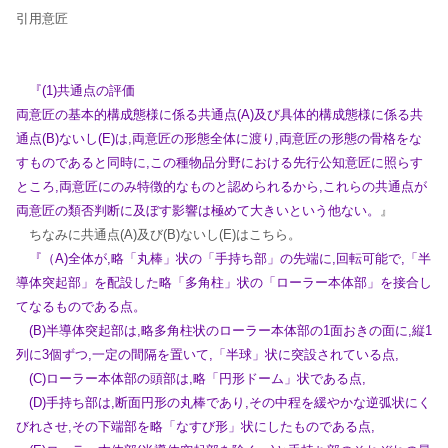
引用意匠
『(1)共通点の評価
両意匠の基本的構成態様に係る共通点(A)及び具体的構成態様に係る共
通点(B)ないし(E)は,両意匠の形態全体に渡り,両意匠の形態の骨格をな
すものであると同時に,この種物品分野における先行公知
意匠に照らす
ところ,両意匠にのみ特徴的なものと認められるから,これらの共通点が
両意匠の類否判断に及ぼす影響は極めて大きいという他ない。
』
ちなみに共通点(A)及び(B)ないし(E)はこちら。
『（A)全体が,略「丸棒」状の「手持ち部」の先端に,回転可能で,「半
導体突起部」を配設した略「多角柱」状の「ローラー本体部」を接合し
てなるものである点。
(B)半導体突起部は,略多角柱状のローラー本体部の1面おきの面に,縦1
列に3個ずつ,一定の間隔を置いて,「半球」状に突設されている点,
(C)ローラー本体部の頭部は,略「円形ドーム」状である点,
(D)手持ち部は,断面円形の丸棒であり,その中程を緩やかな逆弧状にく
びれさせ,その下端部を略「なすび形」状にしたものである点,