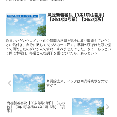
意匠新着審決【3条1項柱書系】
季節の新着審決（意匠仕立て）
【3条1項3号系】【3条2項系】
昨日いただいたコメントのご質問の意図を完全に取り間違えていたこ
とに気付き、自分に激しく突っ込みー（汗）。早朝の寝ぼけた頭で慌
てて回答したのがいかんですね、すみませんでした。さて、あっとい
う間に木曜日。毎週こんな調子を重ねていたら、あっという...
角質除去スティックは商品等表示なので
すか？
商標新着審決【50条等取消系】【その
他】【3条1項各号(&4条1項16号)・2項
系】