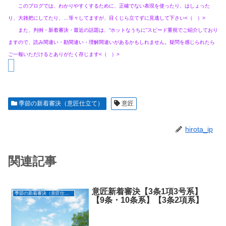
このブログでは、わかりやすくするために、正確でない表現を使ったり、はしょった
り、大雑把にしてたり、…等々してますが、目くじら立てずに見逃して下さい<（ ）>
また、判例・新着審決・最近の話題は、“ホットなうちに”スピード重視でご紹介しており
ますので、読み間違い・勘間違い・理解間違いがあるかもしれません。疑問を感じられたら
ご一報いただけるとありがたく存じます<（ ）>
季節の新着審決（意匠仕立て）
意匠
hirota_ip
関連記事
意匠新着審決【3条1項3号系】
季節の新着審決（意匠仕立て）
【9条・10条系】【3条2項系】