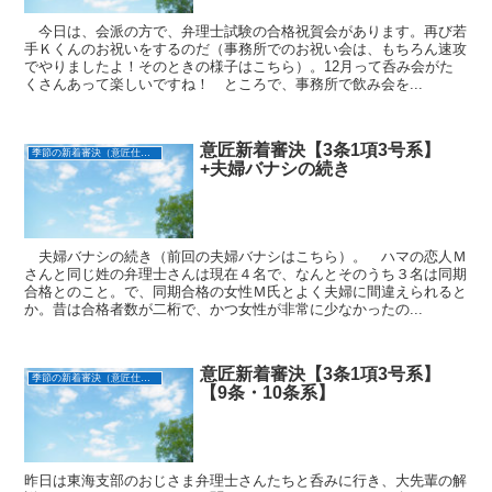
今日は、会派の方で、弁理士試験の合格祝賀会があります。再び若
手Ｋくんのお祝いをするのだ（事務所でのお祝い会は、もちろん速攻
でやりましたよ！そのときの様子はこちら）。12月って呑み会がた
くさんあって楽しいですね！ ところで、事務所で飲み会を...
意匠新着審決【3条1項3号系】
季節の新着審決（意匠仕立て）
+夫婦バナシの続き
夫婦バナシの続き（前回の夫婦バナシはこちら）。 ハマの恋人Ｍ
さんと同じ姓の弁理士さんは現在４名で、なんとそのうち３名は同期
合格とのこと。で、同期合格の女性Ｍ氏とよく夫婦に間違えられると
か。昔は合格者数が二桁で、かつ女性が非常に少なかったの...
意匠新着審決【3条1項3号系】
季節の新着審決（意匠仕立て）
【9条・10条系】
昨日は東海支部のおじさま弁理士さんたちと呑みに行き、大先輩の解