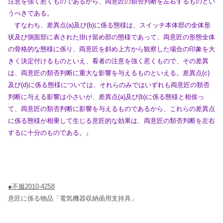
注意を強く惹くものであるから、両意匠の類否判断を左
右するものとい
うべきである。
すなわち、差異点(a)及び(b)に係る態様は、スイッチ本体部の全体形
状及び側面部に表された掛け留め部の態様であって、両意匠の形態全体
の骨格的な態様に係り、両意匠を斜め上方から観察した
場合の印象を大
きく決定付けるものといえ、看者の注意を強く惹くもので、その差異
は、両意匠の類否判断に重大な影響を与えるものといえる。差異点(c)
及び(d)に係る態様については、それらのみ
ではいずれも両意匠の類否
判断に与える影響は小さいが、差異点(a)及び(b)に係る態様と相俟っ
て、両意匠の類否判断に影響を与えるものであるから、これらの差異点
に係る態様が相乗して生じる意
匠的な効果は、両意匠の類否判断を左右
するに十分のものである。
』
●不服2010-4258
意匠に係る物品「電気機器収納函用支持具」