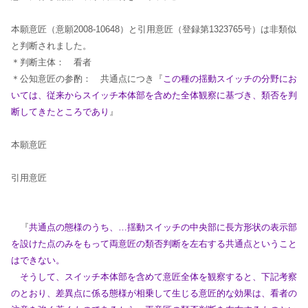
本願意匠（意願2008-10648）と引用意匠（登録第1323765号）は非類似
と判断されました。
＊判断主体： 看者
＊公知意匠の参酌： 共通点につき『
この種の揺動スイッチの分野にお
いては、従来からスイッチ本体部を含めた全体観察に基づき、類否を判
断してきたところであり
』
本願意匠
引用意匠
『
共通点の態様のうち、…揺動スイッチの中央部に長方形状の表示部
を設けた点のみをもって両意匠の類否判断を左右する共通点ということ
はできない。
そうして、スイッチ本体部を含めて意匠全体を観察すると、下記考察
のとおり、差異点に係る態様が相乗して生じる意匠的な効果は、看者の