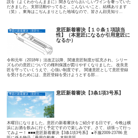
説を（よくわからんままに）聞きながらおいしいワインを奢っていた
だきました。支部活動やってると、こんないいこと、結構あります
（笑）。東海はこぢんまりとした地域なので、皆さん顔見知り...
意匠新着審決【１０条１項該当
季節の新着審決（意匠仕立て）
性】（本意匠になるか引用意匠に
なるか）
令和元年（2018年）法改正以降、関連意匠制度が拡充され、シリー
ズものの意匠についての権利保護が図りやすくなりました。 改良意
匠を守っていくうえで、心強い制度です。 関連意匠として意匠登録
を受けるためには、意匠登録を受けようとする部...
意匠新着審決【3条1項3号系】
季節の新着審決（意匠仕立て）
木曜日になりました。意匠の新着審決をご紹介する日です。今晩は横
浜にお酒を飲みに行く予定ですので楽しみです。さて、頑張って行っ
てみよー！ ■■■意匠新着審決【3条1項3号系】 ●不服2009-23786 意
匠に係る物品「乗用自動車」 本願意匠...