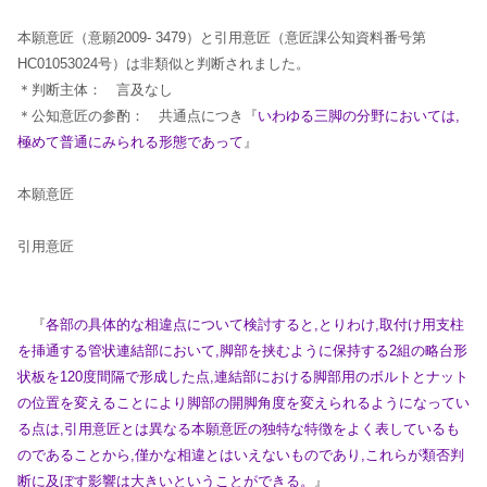
本願意匠（意願2009- 3479）と引用意匠（意匠課公知資料番号第
HC01053024号）は非類似と判断されました。
＊判断主体： 言及なし
＊公知意匠の参酌： 共通点につき『
いわゆる三脚の分野においては,
極めて普通にみられる形態であって
』
本願意匠
引用意匠
『
各部の具体的な相違点について検討すると,とりわけ,取付け用支柱
を挿通する管状連結部において,脚部を挟むように保持する2組の略台形
状板を120度間隔で形成した点,連結部における脚部用のボルトとナット
の位置を変えることにより脚部の開脚角度を変えられるようになってい
る点は,引用意匠とは異なる本願意匠の独特な特徴をよく表しているも
のであることから,僅かな相違とはいえないものであり,これらが類否判
断に及ぼす影響は大きいということができる。
』