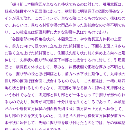
『
握り部…本
願意匠が単なる丸棒状であるのに対して、引用意匠は、
観者が注目すべき正面側にあって、横筋状に明暗調子の2層の明確なラ
インが見て取れ、このラインが、単なる陰によるものなのか、模様
なの
か、あるいは、異なる材質や溝の凹凸を伴った形状線なのか等不明であ
り、この相違点は類否判断に大きな影響を及ぼすものであり
』
『
各固定部の略四角柱状が、本願意匠は、やや縦長直方体状の上面
を、前方に向けて緩やかに立ち上げた傾斜面とし、下面を上面よりさら
に強く立ち上げた傾斜面とし、側面視先細り状に前方斜め
上方向へと延
伸して、丸棒状の握り部の後面下半部とに接合するのに対して、引用意
匠は、横長直方体状として、厚みを、斜視状態で正確な厚みは不明とし
ても、握り部の径とほぼ同幅とし、前方へ
水平状に延伸して、丸棒状の
握り部の後面ほぼ全面に接合するものであり、この相違は、一概に略四
角柱状と括れるものではなく、固定部が単なる後方に隠れる支持部材と
いうわけでもなく、固定部
と握り部とが一体となって手摺りが形作られ
るものであり、観者が固定部に十分注意を注ぐところであって、本願意
匠のやや縦長直方体状の側面視先細り状に前方斜め上方向へ延伸して、
握り部の下
方を支えるものと、引用意匠の扁平な横長直方体状が前方へ
水平状に延伸して、先端に握り部を取り付けたものとでは、その構成態
様は異なるものというべきである。
』