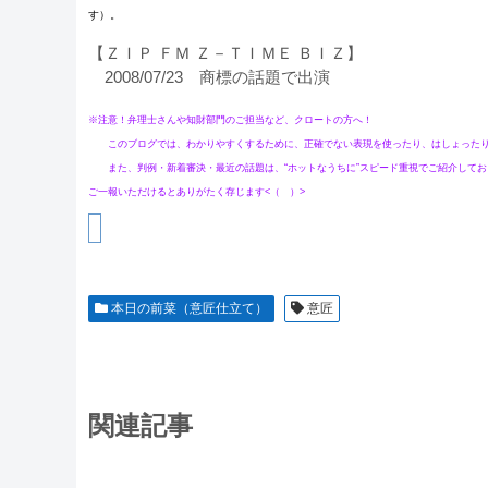
す）。
【ＺＩＰ ＦＭ Ｚ－ＴＩＭＥ ＢＩＺ】
2008/07/23 商標の話題で出演
※注意！弁理士さんや知財部門のご担当など、クロートの方へ！
このブログでは、わかりやすくするために、正確でない表現を使ったり、はしょったり、
また、判例・新着審決・最近の話題は、“ホットなうちに”スピード重視でご紹介してお
ご一報いただけるとありがたく存じます<（ ）>
本日の前菜（意匠仕立て）
意匠
関連記事