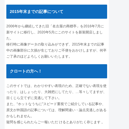
2015年末までの記事について
2006年から継続してきた旧「名古屋の商標亭」を2016年7月に
新サイトに移行し、2020年5月にこのサイトを新装開店しまし
た。
移行時に画像データの取り込みができず、2015年末までの記事
中の画像部分に欠損が生じておりご不便をおかけしますが、何卒
ご了承のほどよろしくお願いいたします。
クロートの方へ！
このサイトでは、わかりやすい表現のため、正確でない表現を使
ったり、はしょったり、大雑把にしてたり、…等々してますが、
目くじら立てずに見逃して下さい。
また、“ホットなうちに”スピード重視でご紹介している記事や、
原文が外国語の記事については、理解間違い・論点見逃しがある
かもしれません。
疑問を感じられたらご一報いただ けるとありがたく存じます 。