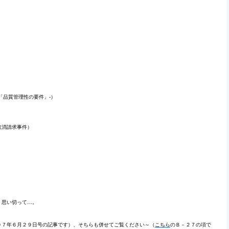
品質管理性の要件」-）
取消請求事件）
、思い切って…。
７年６月２９日号の記事です）、そちらも併せてご覧ください～（
こちら
のＢ－２７の項で