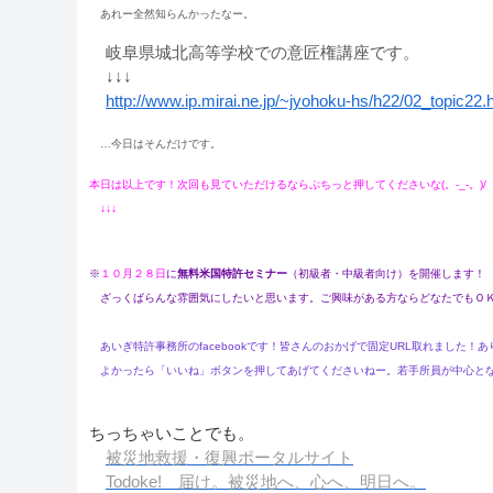
あれー全然知らんかったなー。
岐阜県城北高等学校での意匠権講座です。
↓↓↓
http://www.ip.mirai.ne.jp/~jyohoku-hs/h22/02_topic22
…今日はそんだけです。
本日は以上です！次回も見ていただけるなら
ぷちっと
押してくださいな(。-_-。)/
↓↓↓
※
１０月２８日
に
無料米国特許セミナー
（初級者・中級者向け）を開催します！
ざっくばらんな雰囲気にしたいと思います。ご興味がある方ならどなたでもＯＫ
あいぎ特許事務所のfacebookです！皆さんのおかげで固定URL取れました！
よかったら「いいね」ボタンを押してあげてくださいねー。若手所員が中心とな
ちっちゃいことでも。
被災地救援・復興ポータルサイト
Todoke! 届け。被災地へ、心へ、明日へ。