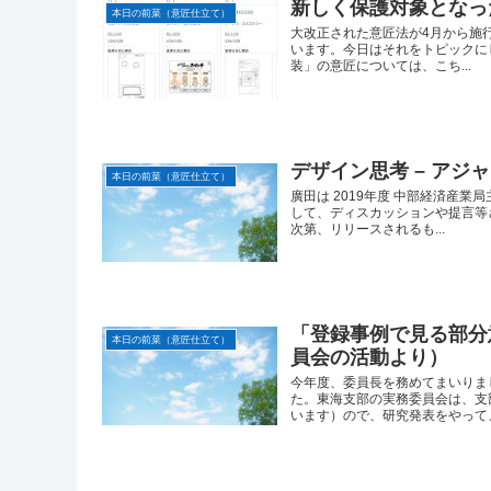
新しく保護対象となっ
本日の前菜（意匠仕立て）
大改正された意匠法が4月から施
います。今日はそれをトピックに
装」の意匠については、こち...
デザイン思考 – アジ
本日の前菜（意匠仕立て）
廣田は 2019年度 中部経済産
して、ディスカッションや提言等
次第、リリースされるも...
「登録事例で見る部分
本日の前菜（意匠仕立て）
員会の活動より）
今年度、委員長を務めてまいりまし
た。東海支部の実務委員会は、支
います）ので、研究発表をやって、.