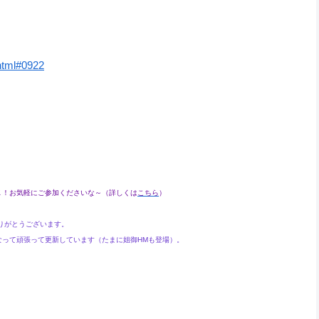
.html#0922
！お気軽にご参加くださいな～（詳しくは
こちら
）
ありがとうございます。
って頑張って更新しています（たまに姐御HMも登場）。