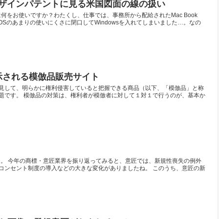
adのデザインパテントに見る米国図面の線の扱い
何をお使いですか？わたくし、仕事では、事務所から配給されたMac Book
leOSのあまりの使いにくさに閉口してWindowsを入れてしまいました…。なの
表示される模倣品販売サイト
見して、明らかに権利侵害していると把握できる商品（以下、「模倣品」と称
題です。 模倣品の対策は、権利者が模倣者に対して１対１で行うのが、基本か
した。 今年の商標・意匠業界を振り返ってみると、意匠では、新規性喪失の例外
コンセント制度の導入などの大きな変化がありましたね。 このうち、意匠の新