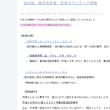
全社協 被災地支援・災害ボランティア情報
＊＊＊＊＊＊＊＊＊＊＊＊＊＊＊＊＊＊＊＊＊＊＊＊＊＊＊＊＊＊＊＊＊＊
※左上の画像データは名古屋市さんのご好意により提供していただきました。
この記事を読んでひろた興味を持たれた方は…
【執筆記事】
「知財管理」誌
ＶＯＬ．６０ ＮＯ．６
（並行輸入と商標権侵害 -並行輸入の抗弁における「同一人性の要件」及び「
「知財産管理」誌 ＶＯＬ．５８ ＮＯ．５
（「腸能力」審決取消請求事件（平成１９年（行ケ）第１００４２号 審決
「パテント」誌 2011.2 Ｖｏｌ．６４
（部分意匠に関する判例研究 -類否判断を中心に- 包装用容器事件）
字数制限が厳しかったので尻切れトンボ気味ですが…
【関係事件】
代理人になった事件です。負けたのでご紹介するのをためらっておりましたが
平成１８年(行ケ)第１０３６７号審決取消請求事件
なお、牛木理一先生のＨＰで紹介いただいているので（「特許ニュース」２００