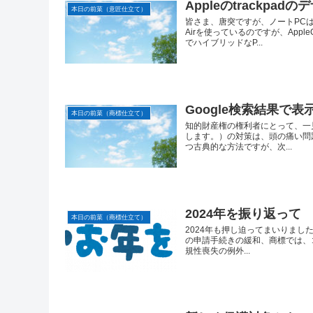
Appleのtrackp
本日の前菜（意匠仕立て）
皆さま、唐突ですが、ノートPCは
Airを使っているのですが、App
でハイブリッドなP...
Google検索結果で
本日の前菜（商標仕立て）
知的財産権の権利者にとって、一
します。）の対策は、頭の痛い問
つ古典的な方法ですが、次...
2024年を振り返って
本日の前菜（商標仕立て）
2024年も押し迫ってまいりま
の申請手続きの緩和、商標では、
規性喪失の例外...