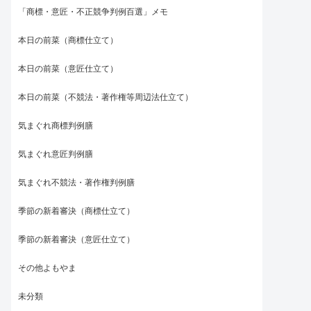
「商標・意匠・不正競争判例百選」メモ
本日の前菜（商標仕立て）
本日の前菜（意匠仕立て）
本日の前菜（不競法・著作権等周辺法仕立て）
気まぐれ商標判例膳
気まぐれ意匠判例膳
気まぐれ不競法・著作権判例膳
季節の新着審決（商標仕立て）
季節の新着審決（意匠仕立て）
その他よもやま
未分類