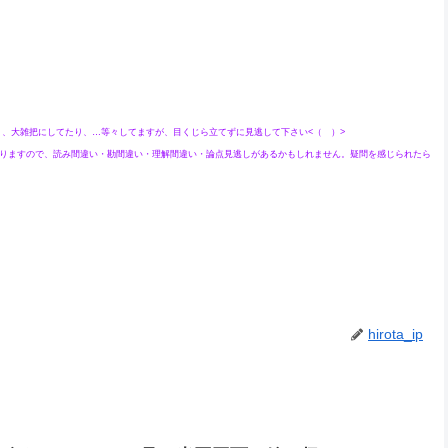
大雑把にしてたり、…等々してますが、目くじら立てずに見逃して下さい<（ ）>
りますので、読み間違い・勘間違い・理解間違い・論点見逃しがあるかもしれません。疑問を感じられたら
hirota_ip