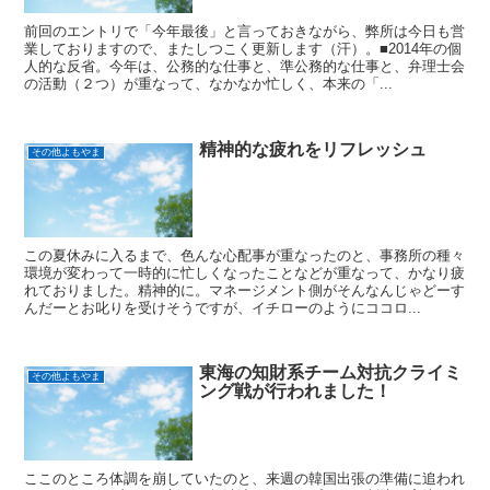
前回のエントリで「今年最後」と言っておきながら、弊所は今日も営
業しておりますので、またしつこく更新します（汗）。■2014年の個
人的な反省。今年は、公務的な仕事と、準公務的な仕事と、弁理士会
の活動（２つ）が重なって、なかなか忙しく、本来の「...
精神的な疲れをリフレッシュ
その他よもやま
この夏休みに入るまで、色んな心配事が重なったのと、事務所の種々
環境が変わって一時的に忙しくなったことなどが重なって、かなり疲
れておりました。精神的に。マネージメント側がそんなんじゃどーす
んだーとお叱りを受けそうですが、イチローのようにココロ...
東海の知財系チーム対抗クライミ
その他よもやま
ング戦が行われました！
ここのところ体調を崩していたのと、来週の韓国出張の準備に追われ