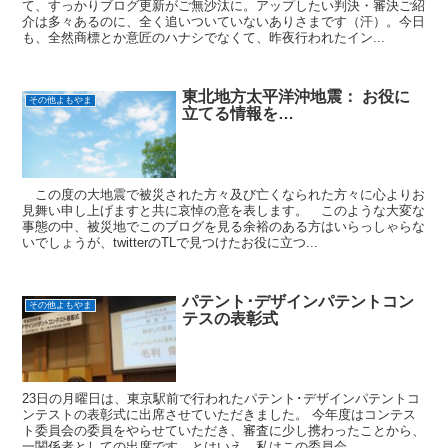
て、すっかりブログ更新がご無沙汰に。アップしたい判決・審決ご紹
介は多々あるのに、全く追いついていないありさまです（汗）。今日
も、全然商標とか意匠のハナシでなくて、昨夜行われたイン...
東北地方太平洋沖地震： お役に
その他よもやま
立てる情報を…
この度の大地震で被災された方々及び亡くなられた方々に心よりお
見舞い申し上げますと共に哀悼の意を表します。 このような大変な
事態の中、被災地でこのブログを見る余裕のある方はいらっしゃらな
いでしょうが、twitterのTLで見つけたお役に立つ...
パテント･デザインパテントコン
その他よもやま
テスの表彰式
23日の月曜日は、東京駅前で行われたパテント･デザインパテントコ
ンテストの表彰式に出席させていただきました。 今年度はコンテス
ト委員会の委員をやらせていただき、審査に少し携わったことから、
一関係者としての出席です。とはいえ、私はこの委員会...