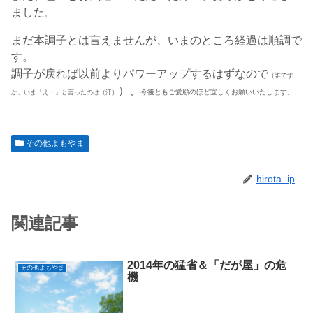
ました。
まだ本調子とは言えませんが、いまのところ経過は順調で
す。
調子が戻れば以前よりパワーアップするはずなので
（誰です
）、
今後ともご愛顧のほど宜しくお願いいたします。
か、いま「えー」と言ったのは（汗）
その他よもやま
hirota_ip
関連記事
2014年の猛省＆「だが屋」の危
その他よもやま
機