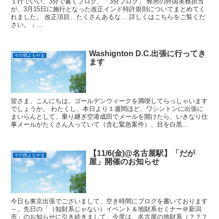
１行でいい、3分で書くブログ、「3分ブログ」 弊所の外国実務担当
が、3月15日に施行となった改正インド特許規則についてまとめてく
れました。 改正項目、たくさんあるな… 詳しくはこちらをご覧くだ
さい。 ↓ ...
Washignton D.C.出張に行ってき
その他よもやま
ます
皆さま、こんにちは。ゴールデンウィークを満喫してらっしゃいます
でしょうか。 わたくし、本日より１週間ほど、ワシントンに出張に
まいらんとして、乗り継ぎ空港成田でメールを開けたら、いきなり仕
事メールがたくさん入っていて（含む緊急案件）、目を白黒...
【11/6(金)@名古屋駅】「だが
その他よもやま
屋」開催のお知らせ
今日も東京出張でございまして、空き時間にブログを書いております
～。先日の「（知財系じゃない）イベント＆地財系セミナー＠新潟
市」のお知らせに引き続きまして、今度は、名古屋の地財系（？？？