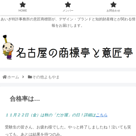
HOME
メンバー
お問合わせ
あいぎ特許事務所の意匠商標部が、デザイン・ブランドと知的財産権とが関わる情
報をお届けします。
ホーム
その他よもやま
合格率は…
１１月２２日（金）は秋の「だが屋」の日！詳細は
こちら
受験生の皆さん、お疲れ様でした。やっと終了しましたね！泣いても笑
っても、あとは結果を待つのみ。