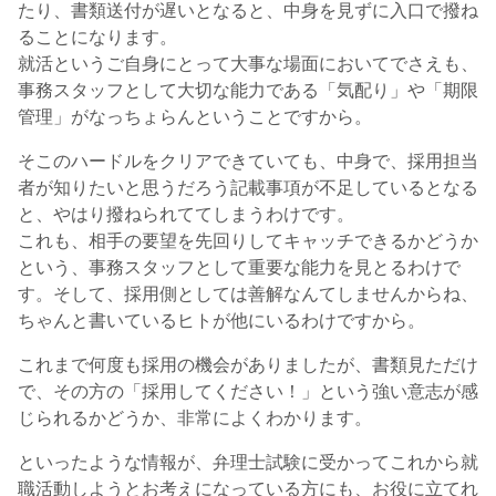
たり、書類送付が遅いとなると、中身を見ずに入口で撥ね
ることになります。
就活というご自身にとって大事な場面においてでさえも、
事務スタッフとして大切な能力である「気配り」や「期限
管理」がなっちょらんということですから。
そこのハードルをクリアできていても、中身で、採用担当
者が知りたいと思うだろう記載事項が不足しているとなる
と、やはり撥ねられててしまうわけです。
これも、相手の要望を先回りしてキャッチできるかどうか
という、事務スタッフとして重要な能力を見とるわけで
す。そして、採用側としては善解なんてしませんからね、
ちゃんと書いているヒトが他にいるわけですから。
これまで何度も採用の機会がありましたが、書類見ただけ
で、その方の「採用してください！」という強い意志が感
じられるかどうか、非常によくわかります。
といったような情報が、弁理士試験に受かってこれから就
職活動しようとお考えになっている方にも、お役に立てれ