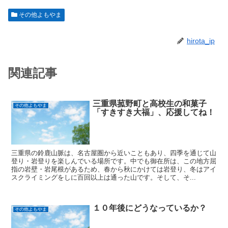
その他よもやま
hirota_ip
関連記事
三重県菰野町と高校生の和菓子
その他よもやま
「すきすき大福」、応援してね！
三重県の鈴鹿山脈は、名古屋圏から近いこともあり、四季を通じて山
登り・岩登りを楽しんでいる場所です。中でも御在所は、この地方屈
指の岩壁・岩尾根があるため、春から秋にかけては岩登り、冬はアイ
スクライミングをしに百回以上は通った山です。そして、そ...
１０年後にどうなっているか？
その他よもやま