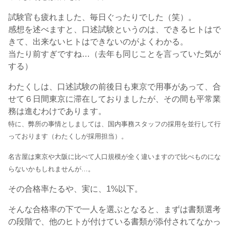
試験官も疲れました、毎日ぐったりでした（笑）。
感想を述べますと、口述試験というのは、できるヒトはで
きて、出来ないヒトはできないのがよくわかる。
当たり前すぎですね…（去年も同じことを言っていた気が
する）
わたくしは、口述試験の前後日も東京で用事があって、合
せて６日間東京に滞在しておりましたが、その間も平常業
務は進むわけであります。
特に、弊所の事情としましては、国内事務スタッフの採用を並行して行
っております（わたくしが採用担当）。
名古屋は東京や大阪に比べて人口規模が全く違いますので比べものにな
らないかもしれませんが…。
その合格率たるや、実に、1%以下。
そんな合格率の下で一人を選ぶとなると、まずは書類選考
の段階で、他のヒトが付けている書類が添付されてなかっ