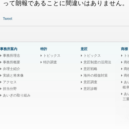
って朗報であることに間違いはありません。
Tweet
事務所案内
特許
意匠
商標
事務所理念
トピックス
トピックス
ト
事務所概要
特許調査
意匠制度の活用法
商
弁理士紹介
意匠戦略
商
実績と将来像
海外の模倣対策
商
アクセス
意匠調査
あ
岐阜
担当分野
意匠診断
あ
あいぎの取り組み
三重