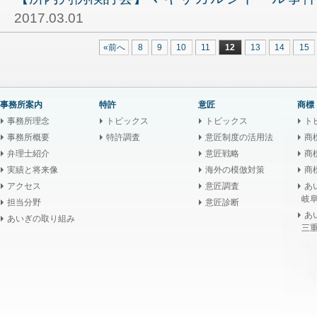
2017.03.01
«前へ
8
9
10
11
12
13
14
15
事務所案内
特許
意匠
商標
事務所理念
トピックス
トピックス
ト
事務所概要
特許調査
意匠制度の活用法
商
弁理士紹介
意匠戦略
商
実績と将来像
海外の模倣対策
商
アクセス
意匠調査
あ
岐阜
担当分野
意匠診断
あ
あいぎの取り組み
三重