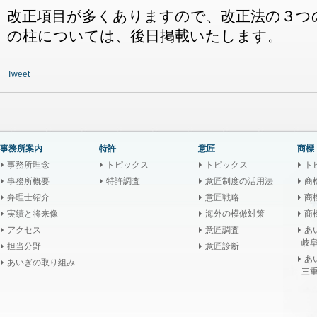
改正項目が多くありますので、改正法の３つ
の柱については、後日掲載いたします。
Tweet
事務所案内
特許
意匠
商標
事務所理念
トピックス
トピックス
ト
事務所概要
特許調査
意匠制度の活用法
商
弁理士紹介
意匠戦略
商
実績と将来像
海外の模倣対策
商
アクセス
意匠調査
あ
岐阜
担当分野
意匠診断
あ
あいぎの取り組み
三重