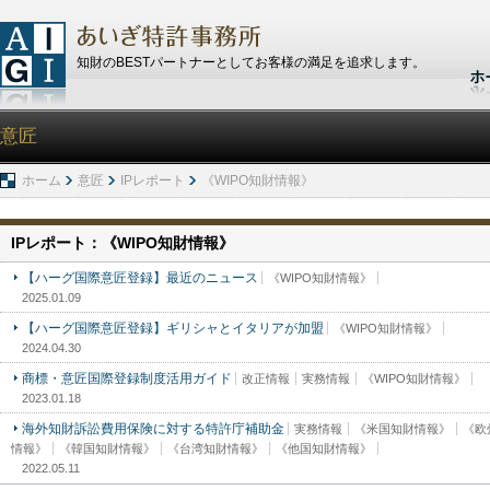
知財のBESTパートナーとしてお客様の満足を追求します。
意匠
ホーム
意匠
IPレポート
《WIPO知財情報》
IPレポート：《WIPO知財情報》
【ハーグ国際意匠登録】最近のニュース
《WIPO知財情報》
2025.01.09
【ハーグ国際意匠登録】ギリシャとイタリアが加盟
《WIPO知財情報》
2024.04.30
商標・意匠国際登録制度活用ガイド
改正情報
実務情報
《WIPO知財情報》
2023.01.18
海外知財訴訟費用保険に対する特許庁補助金
実務情報
《米国知財情報》
《欧
情報》
《韓国知財情報》
《台湾知財情報》
《他国知財情報》
2022.05.11