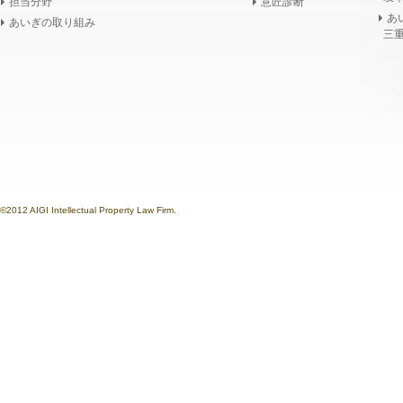
担当分野
意匠診断
あ
あいぎの取り組み
三重
©2012 AIGI Intellectual Property Law Firm.