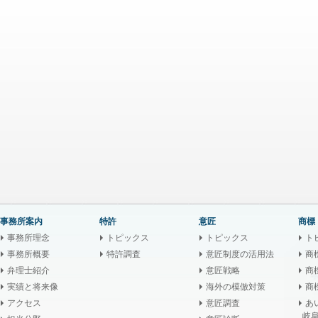
事務所案内
特許
意匠
商標
事務所理念
トピックス
トピックス
ト
事務所概要
特許調査
意匠制度の活用法
商
弁理士紹介
意匠戦略
商
実績と将来像
海外の模倣対策
商
アクセス
意匠調査
あ
岐阜