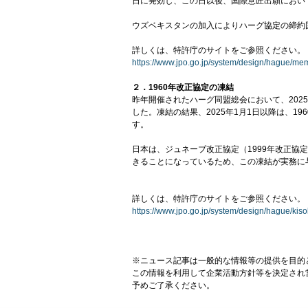
日に発効し、この日以後、国際意匠出願におい
ウズベキスタンの加入によりハーグ協定の締約
詳しくは、特許庁のサイトをご参照ください。
https://www.jpo.go.jp/system/design/hague/m
２．1960年改正協定の凍結
昨年開催されたハーグ同盟総会において、202
した。凍結の結果、2025年1月1日以降は、
す。
日本は、ジュネーブ改正協定（1999年改正
きることになっているため、この凍結が実務に
詳しくは、特許庁のサイトをご参照ください。
https://www.jpo.go.jp/system/design/hague/ki
※ニュース記事は一般的な情報等の提供を目的
この情報を利用して企業活動方針等を決定され
予めご了承ください。