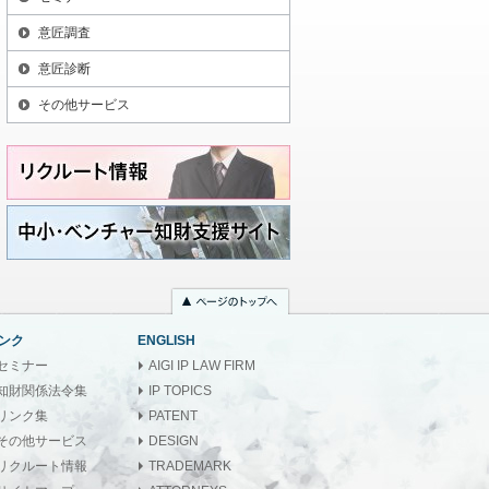
意匠調査
意匠診断
その他サービス
ンク
ENGLISH
セミナー
AIGI IP LAW FIRM
知財関係法令集
IP TOPICS
リンク集
PATENT
その他サービス
DESIGN
リクルート情報
TRADEMARK