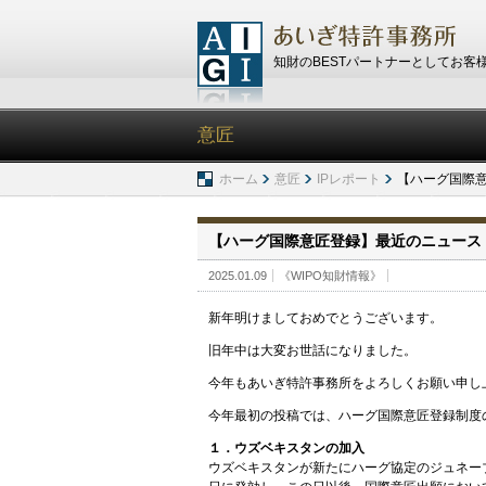
知財のBESTパートナーとしてお客
意匠
ホーム
意匠
IPレポート
【ハーグ国際
【ハーグ国際意匠登録】最近のニュース
2025.01.09
《WIPO知財情報》
新年明けましておめでとうございます。
旧年中は大変お世話になりました。
今年もあいぎ特許事務所をよろしくお願い申し
今年最初の投稿では、ハーグ国際意匠登録制度
１．ウズベキスタンの加入
ウズベキスタンが新たにハーグ協定のジュネーブ改