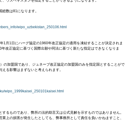
て、ウズベキスタンを指定することができるようになります。
国総数は81になります。
embers_info/wipo_uzbekistan_250106.html
5年1月1日にハーグ協定の1960年改正協定の適用を凍結することが決定されま
1960年改正協定に基づく国際出願や同法に基づく新たな指定はできなくなりま
協定）の加盟国であり、ジュネーブ改正協定の加盟国のみを指定国とすることがで
与える影響はまずないと考えられます。
soku/wipo_1999kaisei_250101kaisei.html
とするものであり、弊所の法的助言又は公式見解を示すものではありません。
営業上の損害が発生したとしても、弊事務所として責任を負いかねますこと、