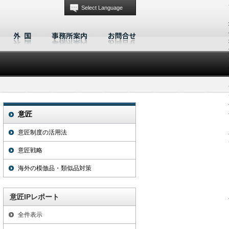
Select Language
意匠
意匠制度の活用法
意匠戦略
海外の模倣品・類似品対策
意匠IPレポート
全件表示