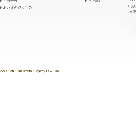
担当分野
意匠診断
あ
あいぎの取り組み
三重
©2012 AIGI Intellectual Property Law Firm.