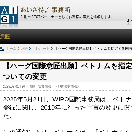
知財のBESTパートナーとしてお客様の満足を追求します。
意匠
ホーム
意匠
IPレポート
【ハーグ国際意匠出願】ベトナムを指定する国際
【ハーグ国際意匠出願】ベトナムを指
ついての変更
2025.09.01
改正情報
実務情報
《他国知財情報》
2025年5月21日、WIPO国際事務局は、ベ
登録に関し、2019年に行った宣言の変更に
た。