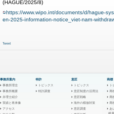
(HAGUE/2025/8)
https://www.wipo.int/documents/d/hague-sys
en-2025-information-notice_viet-nam-withdra
Tweet
事務所案内
特許
意匠
商標
事務所理念
トピックス
トピックス
ト
事務所概要
特許調査
意匠制度の活用法
商
弁理士紹介
意匠戦略
商
実績と将来像
海外の模倣対策
商
アクセス
意匠調査
あ
岐阜