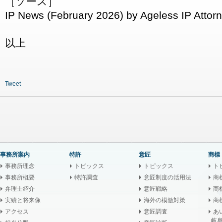
［ソース］
IP News (February 2026) by Ageless IP Attor
以上
Tweet
事務所案内
特許
意匠
商標
事務所理念
トピックス
トピックス
ト
事務所概要
特許調査
意匠制度の活用法
商
弁理士紹介
意匠戦略
商
実績と将来像
海外の模倣対策
商
アクセス
意匠調査
あ
岐阜