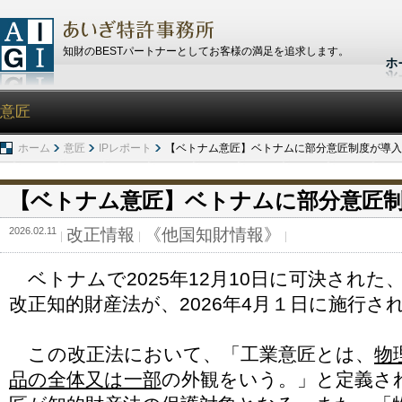
知財のBESTパートナーとしてお客様の満足を追求します。
意匠
ホーム
意匠
IPレポート
【ベトナム意匠】ベトナムに部分意匠制度が導入
【ベトナム意匠】ベトナムに部分意匠
2026.02.11
改正情報
《他国知財情報》
ベトナムで2025年12月10日に可決された
改正知的財産法が、2026年4月１日に施行さ
この改正法において、「工業意匠とは、
物
品の全体又は一部
の外観をいう。」と定義さ