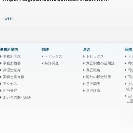
Tweet
事務所案内
特許
意匠
商標
事務所理念
トピックス
トピックス
ト
事務所概要
特許調査
意匠制度の活用法
商
弁理士紹介
意匠戦略
商
実績と将来像
海外の模倣対策
商
アクセス
意匠調査
あ
岐阜
担当分野
意匠診断
あ
あいぎの取り組み
三重