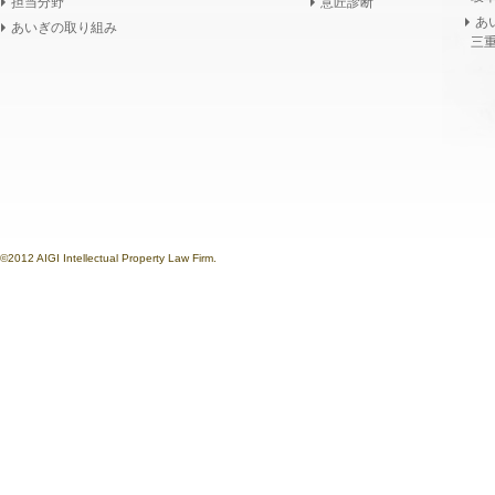
担当分野
意匠診断
あ
あいぎの取り組み
三重
©2012 AIGI Intellectual Property Law Firm.