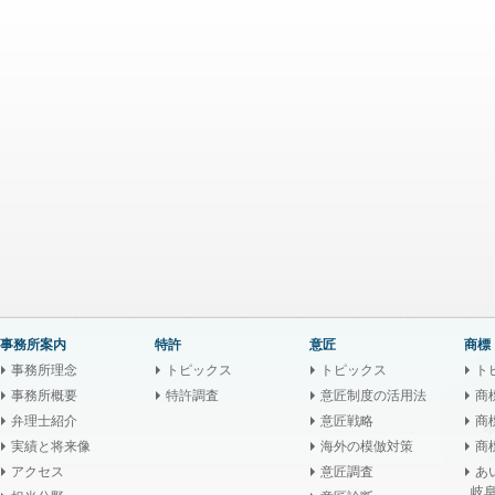
事務所案内
特許
意匠
商標
事務所理念
トピックス
トピックス
ト
事務所概要
特許調査
意匠制度の活用法
商
弁理士紹介
意匠戦略
商
実績と将来像
海外の模倣対策
商
アクセス
意匠調査
あ
岐阜