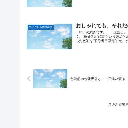
おしゃれでも、それだ
気まぐれ商標判例膳
昨日の続きです。 原告は、「
く、“単身者用家電”という製品
った色彩を“単身者用家電”に使った
包装前の包装容器と、一日違い頒布
意匠新着審決