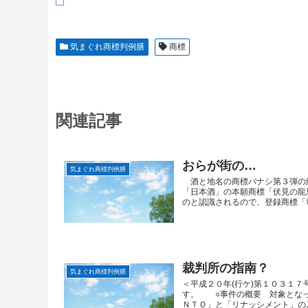
気まぐれ商標判例膳
商標
関連記事
おらが街の…
気まぐれ商標判例膳
酒と地名の商標バナシ第３弾の
「日本酒」の本願商標「伏見の龍
のと認識されるので、登録商標「竜
裁判所の指南？
気まぐれ商標判例膳
＜平成２０年(行ケ)第１０３１
す。 ○事件の概要 対象となっ
ＮＴＯ」と「リナッシメント」の二