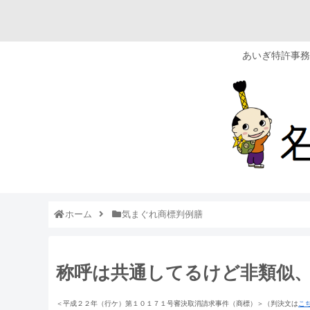
あいぎ特許事務
ホーム
気まぐれ商標判例膳
称呼は共通してるけど非類似
＜平成２２年（行ケ）第１０１７１号審決取消請求事件（商標）＞（判決文は
こ