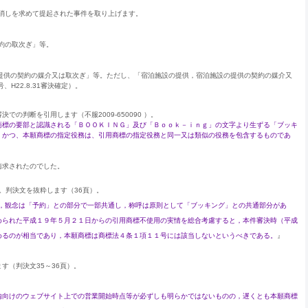
消しを求めて提起された事件を取り上げます。
約の取次ぎ」等。
提供の契約の媒介又は取次ぎ」等。ただし、「宿泊施設の提供，宿泊施設の提供の契約の媒介又
H22.8.31審決確定）。
判断を引用します（不服2009-650090 ）。
商標の要部と認識される「ＢＯＯＫＩＮＧ」及び「Ｂｏｏｋ－ｉｎｇ」の文字より生ずる「ブッキ
、かつ、本願商標の指定役務は、引用商標の指定役務と同一又は類似の役務を包含するものであ
請求されたのでした。
。判決文を抜粋します（36頁）。
なり，観念は「予約」との部分で一部共通し，称呼は原則として「ブッキング」との共通部分があ
められた平成１９年５月２１日からの引用商標不使用の実情を総合考慮すると，本件審決時（平成
めるのが相当であり，本願商標は商標法４条１項１１号には該当しないというべきである。
』
（判決文35～36頁）。
内向けのウェブサイト上での営業開始時点等が必ずしも明らかではないものの，遅くとも本願商標