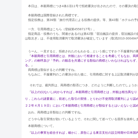
本日は、本願商標につき4条1項11号で拒絶審決が出されたので、その審決の取
本願商標は国際登録された商標です。
指定役務は、第39類「旅行代理店による役務の提供」等、第43類「ホテルの予
一方、引用商標はこちら（登録第4558717号）。
指定商品・役務のうち、関連があるのは第42類「宿泊施設の提供，宿泊施設の
は取次ぎ」は、不使用取消審判で取消審決が確定しています（取消2010-300494号、
うーん、一見すると、拒絶されたのもわかる…という感じですか？不服審判の審決での
『
本願商標と引用商標とは、外観において相違することを考慮してもなお、両
ング」の称呼及び「予約」の観念を共通にする類似の商標といわなければならず
る。
』
両商標は類似するとの判断ですね。
ちなみに、不服審判のこの審決が出た後に、引用商標に対する上記取消審判が
それでは、裁判所は、両商標の類否につき、どのように判断したのでしょうか
『
以上の(1)ないし(4)からすれば，本願商標と引用商標とは，外観は相当異
り，これらの諸要素に，前述した取引の実情，とりわけ不使用取消審判により認
２２年４月１９日）において本願商標と引用商標とが類似するとはいえないと認
おわ、両商標は非類似との判断ですね。
どうやら取引実情が効いているようで。それに関して述べている箇所を抜粋します
本願商標について。
『
以上の事実を総合すれば，確かに，原告による東京支社の設立時期や日本国