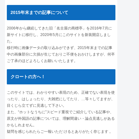
2015年末までの記事について
2006年から継続してきた旧「名古屋の商標亭」を2016年7月に
新サイトに移行し、2020年5月にこのサイトを新装開店しまし
た。
移行時に画像データの取り込みができず、2015年末までの記事
中の画像部分に欠損が生じておりご不便をおかけしますが、何卒
ご了承のほどよろしくお願いいたします。
クロートの方へ！
このサイトでは、わかりやすい表現のため、正確でない表現を使
ったり、はしょったり、大雑把にしてたり、…等々してますが、
目くじら立てずに見逃して下さい。
また、“ホットなうちに”スピード重視でご紹介している記事や、
原文が外国語の記事については、理解間違い・論点見逃しがある
かもしれません。
疑問を感じられたらご一報いただ けるとありがたく存じます 。