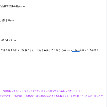
品質管理性の要件」-）
取消請求事件）
、思い切って…。
７年６月２９日号の記事です）、そちらも併せてご覧ください～（
こちら
のＢ－２７の項で
大雑把にしてたり、…等々してますが、目くじら立てずに見逃して下さい<（ ）>
りますので、読み間違い・勘間違い・理解間違いがあるかもしれません。疑問を感じられたらご一報いただ