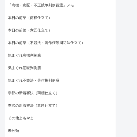
「商標・意匠・不正競争判例百選」メモ
本日の前菜（商標仕立て）
本日の前菜（意匠仕立て）
本日の前菜（不競法・著作権等周辺法仕立て）
気まぐれ商標判例膳
気まぐれ意匠判例膳
気まぐれ不競法・著作権判例膳
季節の新着審決（商標仕立て）
季節の新着審決（意匠仕立て）
その他よもやま
未分類