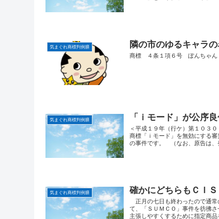
隣の市のゆるキャラの
気まぐれ商標判例膳
商標 ４条１項６号 ぽんちゃん
「ｉモード」が公序良
気まぐれ商標判例膳
＜平成１９年（行ケ）第１０３０
商標「ｉモード」を無効にする審
の事件です。 （なお、原告は、発
確かにどちらもＣＩＳ
気まぐれ商標判例膳
正月の七日も終わったので通常
て、「ＳＵＭＣＯ」事件を彷彿さ
主張しやすくするために指定商品を