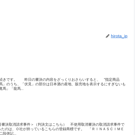
hirota_ip
続きです。 昨日の審決の内容をざっくりおさらいすると、 “指定商品
馬」のうち、「伏見」の部分は日本酒の産地、販売地を表示するにすぎないも
馬」「龍馬...
７号審決取消請求事件＞（判決文はこちら） 不使用取消審決の取消請求事件で
たのは、Ｏ社が持っているこちらの登録商標です。 「ＲＩＮＡＳＣＩＭＥ
段併記...