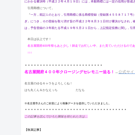
にかかる審決時（平成２２年４月１９日）には，本願商標には一定の信用が形成
引用商標について。
『
一方，前記１のとおり，引用商標に係る商標登録（登録第４５５８７１７号
ぎ」につき，その登録を取り消す旨の平成２２年８月３１日付け審決がなされ，
は，予告登録の３年前たる平成１９年５月２１日から，上記指定役務に関し，引
本日は以上です！
名古屋開府400年祭もあと少し！師走でお忙しい中、また見ていただけるので
↓↓↓
＊＊＊＊＊＊＊＊＊＊＊＊＊＊＊＊＊＊＊＊＊＊＊＊＊＊
名古屋開府４００年クロージングセレモニー迫る！
→
公式サイ
名古屋のゆるキャラをよろしくね！
はち丸くん＆かなえっち だなも エビ
※名古屋市さんのご好意により画像データを提供していただきました。
＊＊＊＊＊＊＊＊＊＊＊＊＊＊＊＊＊＊＊＊＊＊＊＊＊＊＊＊＊＊＊＊＊＊
この記事を読んでひろた興味を持たれた方は…
【執筆記事】