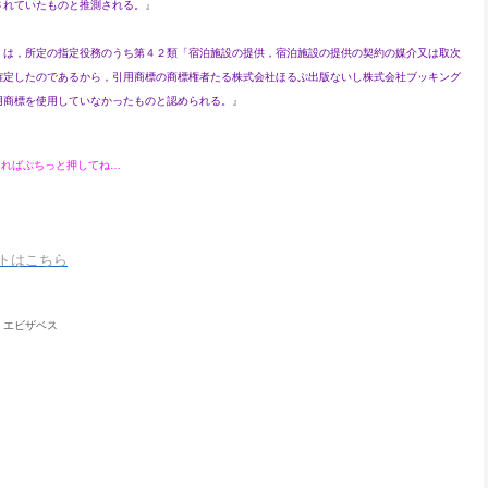
されていたものと推測される。
』
）は，所定の指定役務のうち第４２類「宿泊施設の提供，宿泊施設の提供の契約の媒介又は取次
確定したのであるから，引用商標の商標権者たる株式会社ほるぷ出版ないし株式会社ブッキング
用商標を使用していなかったものと認められる。
』
あれば
ぷちっと
押してね…
トはこちら
ザベス