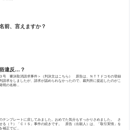
名前、言えますか？
俗違反…？
３号 審決取消請求事件＞（判決文はこちら） 原告は、ＮＴＴドコモの登録
判請求をしましたが、請求が認められなかったので、裁判所に提起したのがこ
明の名称...
のテンプレートに戻してみました。おめでた気分もすっかりさめました。 さ
せる（？）「ＣＩＳ」事件の続きです。 原告（出願人）は、「取引実情」を
補正でピ...