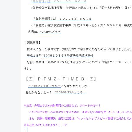
「知財管理」誌
ＶＯＬ．６０ ＮＯ．６
（並行輸入と商標権侵害 -並行輸入の抗弁における「同一人性の要件」及び「
「知財産管理」誌 ＶＯＬ．５８ ＮＯ．５
（「腸能力」審決取消請求事件（平成１９年（行ケ）第１００４２号 審決
内容は
こちらからどうぞ
【関係事件】
代理人になった事件です。負けたのでご紹介するのをためらっておりましたが
平成１８年(行ケ)第１０３６７号審決取消請求事件
なお、牛木理一先生のＨＰで紹介いただいているので（「特許ニュース」２００
す）。
【ＺＩＰ ＦＭ Ｚ－ＴＩＭＥ ＢＩＺ】
ここのフォトギャラリー
になぜかわたくしが。
見付からないよ～？→
2008/07/23のところ…
※注意！弁理士さんや知財部門のご担当など、クロートの方へ！
このブログでは、わかりやすくするために、正確でない表現を使ったり、はしょったり、
また、判例・新着審決・最近の話題は、“ホットなうちに”スピード重視でご紹介してお
けるとありがたく存じます<（ ）>