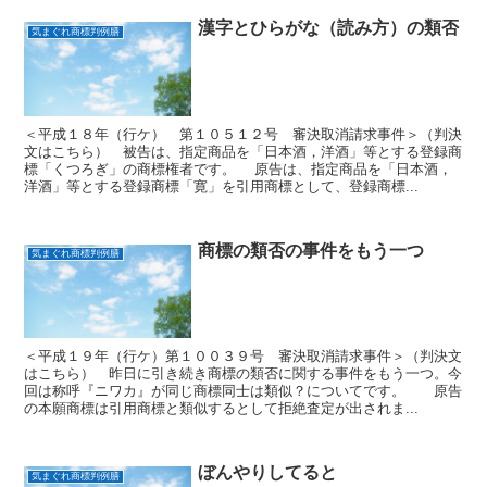
漢字とひらがな（読み方）の類否
気まぐれ商標判例膳
＜平成１８年（行ケ） 第１０５１２号 審決取消請求事件＞（判決
文はこちら） 被告は、指定商品を「日本酒，洋酒」等とする登録商
標「くつろぎ」の商標権者です。 原告は、指定商品を「日本酒，
洋酒」等とする登録商標「寛」を引用商標として、登録商標...
商標の類否の事件をもう一つ
気まぐれ商標判例膳
＜平成１９年（行ケ）第１００３９号 審決取消請求事件＞（判決文
はこちら） 昨日に引き続き商標の類否に関する事件をもう一つ。今
回は称呼『ニワカ』が同じ商標同士は類似？についてです。 原告
の本願商標は引用商標と類似するとして拒絶査定が出されま...
ぼんやりしてると
気まぐれ商標判例膳