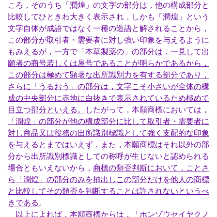
ころ，そのうち「潤煌」の文字の部分は，他の構成部分と
比較してひときわ大きく表示され，しかも「潤煌」という
文字自体が成語ではなく一種の造語と解されることから，
この部分が取引者・需要者に対し強い印象を与えるように
もみえるが，一方で「
本草製薬の」の部分は，一見して出
願者の商号若しくは屋号であることが明らかであるから，
この部分は極めて顕著な出所識別力を有する部分であり，
さらに「うるおう」の部分は，文字こそ小さいが全体の構
成の中央部分に赤地に白抜きで表示されているため極めて
目立つ部分といえる。
したがって，本願商標においては，
「潤煌」の部分が他の構成部分に比して取引者・需要者に
対し商品又は役務の出所識別標識として強く支配的な印象
を与えるとまではいえず，
また，本願商標はそれ以外の部
分から出所識別標識としての称呼が生じないと認められる
場合ともいえないから，
商標の類否判断において，ことさ
ら「潤煌」の部分のみを抽出しこの部分だけを他人の商標
と比較してその類否を判断することは許されないというべ
きである
。
以上によれば，本願商標からは，「ホンゾウセイヤクノ