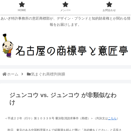
HOME
メンバー
お問合わせ
あいぎ特許事務所の意匠商標部が、デザイン・ブランドと知的財産権とが関わる情
報をお届けします。
ホーム
気まぐれ商標判例膳
ジュンコウ vs. ジュンコウ が非類似なわ
け
＜平成２２年（行ケ）第１０３３９号 審決取消請求事件（商標）＞（判決文は
こちら
）
昨日、東京のある中国料理屋さんで紹興酒を頼んだ際に「氷砂糖をください」と店長さ