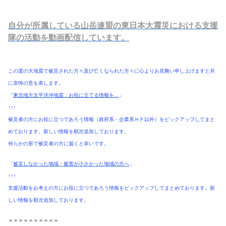
自分が所属している山岳連盟の東日本大震災における支援
隊の活動を動画配信しています。
この度の大地震で被災された方々及び亡くなられた方々に心よりお見舞い申し上げますと共
に哀悼の意を表します。
「
東北地方太平洋沖地震：お役に立てる情報を…
」
↑↑↑
被災者の方にお役に立つであろう情報（政府系・企業系ＨＰ以外）をピックアップしてまと
めております。新しい情報を順次追加しております。
何らかの形で被災者の方に届くと幸いです。
「
被災しなかった地域・被害が小さかった地域の方へ
」
↑↑↑
支援活動をお考えの方にお役に立つであろう情報をピックアップしてまとめております。新
しい情報を順次追加しております。
＝＝＝＝＝＝＝＝＝＝