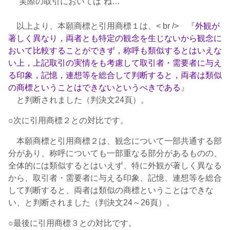
“実際の取引においては”ね…
以上より、本願商標と引用商標１は、< br /> 『
外観が
著しく異なり，両者とも特定の観念を生じないから観念に
おいて比較することができず，称呼も類似するとはいえな
い上，上記取引の実情をも考慮して取引者・需要者に与え
る印象，記憶，連想等を総合して判断すると，両者は類似
の商標ということはできないというべきである
』
と判断されました（判決文24頁）。
○次に引用商標２との対比です。
本願商標と引用商標２は、観念について一部共通する部
分があり、称呼についても一部重なる部分があるものの、
全体的には類似するとはいえず、特に外観が著しく異なる
から、取引者・需要者に与える印象、記憶、連想等を総合
して判断すると、両者は類似の商標ということはできな
い、と判断されました（判決文24～26頁）。
○最後に引用商標３との対比です。