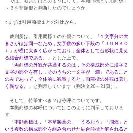
では、裁判所はどのようにして、本願商標と引用商標１
～３を非類似と判断したのでしょうか。
○まずは引用商標１との対比から。
裁判所は、引用商標１の外観について、『
１文字分の大
きさがほぼ同一なため，文字数の多い下段の「ＪＵＮＫＯ
Ｕ」が横に大きく広がっており，全体として台形状に見え
る結合商標である。
』とした上で、
『
両商標の外観が共通するのは，その構成部分に漢字２
文字の部分を有し，そのうちの一文字が「潤」であること
のみであって，全体的に観察すると，両商標の外観は著し
く異なる。
』と判示しています（判決文20～21頁）。
そして、特筆すべき？は称呼についてです。
本願商標の称呼についてはこのように判示しておりま
す。
『
本願商標は，「本草製薬の」「うるおう」「潤煌」と
いう複数の構成部分を組み合わせた結合商標と解されると