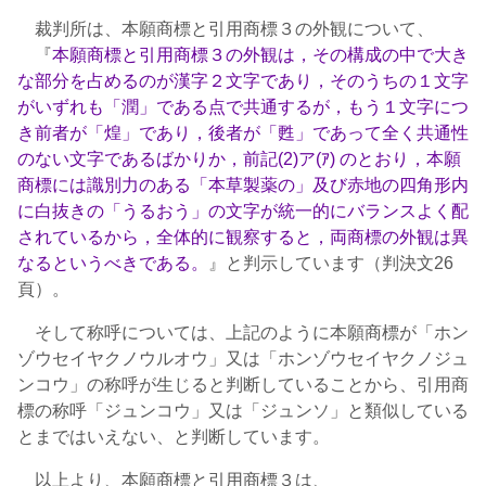
裁判所は、本願商標と引用商標３の外観について、
『
本願商標と引用商標３の外観は，その構成の中で大き
な部分を占めるのが漢字２文字であり，そのうちの１文字
がいずれも「潤」である点で共通するが，もう１文字につ
き前者が「煌」であり，後者が「甦」であって全く共通性
のない文字であるばかりか，前記(2)ア(ｱ) のとおり，本願
商標には識別力のある「本草製薬の」及び赤地の四角形内
に白抜きの「うるおう」の文字が統一的にバランスよく配
されているから，全体的に観察すると，両商標の外観は異
なるというべきである。
』と判示しています（判決文26
頁）。
そして称呼については、上記のように本願商標が「ホン
ゾウセイヤクノウルオウ」又は「ホンゾウセイヤクノジュ
ンコウ」の称呼が生じると判断していることから、引用商
標の称呼「ジュンコウ」又は「ジュンソ」と類似している
とまではいえない、と判断しています。
以上より、本願商標と引用商標３は、