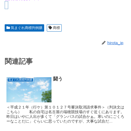
気まぐれ商標判例膳
商標
hirota_ip
関連記事
闘う
気まぐれ商標判例膳
＜平成２１年（行ケ）第１０１２７号審決取消請求事件＞（判決文は
こちら） 私の自宅は名古屋の瑞穂競技場のすぐ近くにあります。
昨日はいやに人出が多くて「グランパスの試合かぁ。寒いのにごくろ
ーなことだに」ぐらいに思っていたのですが、大事な試合だ...