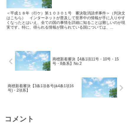
＜平成１８年（行ケ）第１０３０１号 審決取消請求事件＞（判決文
はこちら） インターネットが普及して世界中の情報が手に入りやす
くなったとはいえ、全ての国の事情を詳細に知ることは難しいのが現
実です。特に、得られる情報が限られている国については、...
商標新着審決【4条1項11号・10号・15
号・8条系】No.2
商標新着審決【3条1項各号(&4条1項16
号)・2項系】
コメント