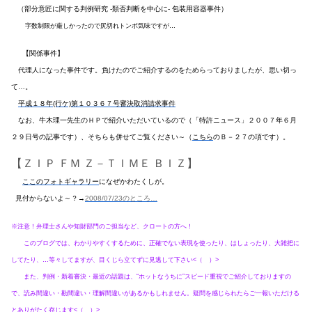
（部分意匠に関する判例研究 -類否判断を中心に- 包装用容器事件）
字数制限が厳しかったので尻切れトンボ気味ですが…
【関係事件】
代理人になった事件です。負けたのでご紹介するのをためらっておりましたが、思い切っ
て…。
平成１８年(行ケ)第１０３６７号審決取消請求事件
なお、牛木理一先生のＨＰで紹介いただいているので（「特許ニュース」２００７年６月
２９日号の記事です）、そちらも併せてご覧ください～（
こちら
のＢ－２７の項です）。
【ＺＩＰ ＦＭ Ｚ－ＴＩＭＥ ＢＩＺ】
ここのフォトギャラリー
になぜかわたくしが。
見付からないよ～？→
2008/07/23のところ…
※注意！弁理士さんや知財部門のご担当など、クロートの方へ！
このブログでは、わかりやすくするために、正確でない表現を使ったり、はしょったり、大雑把に
してたり、…等々してますが、目くじら立てずに見逃して下さい<（ ）>
また、判例・新着審決・最近の話題は、“ホットなうちに”スピード重視でご紹介しておりますの
で、読み間違い・勘間違い・理解間違いがあるかもしれません。疑問を感じられたらご一報いただける
とありがたく存じます<（ ）>