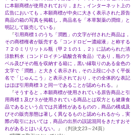
に本願商標が使用されており，また，インターネット上の
広告においても，本願商標が中央に大きく表示された原告
商品の箱の写真を掲載し，商品名を「本草製薬の潤煌」と
明記して販売している
』
『
引用商標１のうち「潤甦」の文字が付された商品は，
その商標権者が販売する「コンドロビー濃縮液」と称する
７２０ミリリットル瓶（甲２１の１，２）に詰められた清
涼飲料水（コンドロイチン硫酸含有食品）であり，瓶のラ
ベル及びその瓶を収納する箱に，黒い縁取りのある金色の
文字で「潤甦」と大きく表示され，その上段に小さく平仮
名で「じゅんこう」と表示されており，その全体的な表記
はほぼ引用商標３と同一であることが認められる。
』
『
そうすると，本願商標が使用されている原告商品と引
用商標１及び３が使用されている商品とは双方とも健康食
品であるという点では共通性があるものの，商品の構成及
びその販売形態は著しく異なるものと認められるから，実
際の取引においては，商品の出所の誤認混同をきたすおそ
れがあるとはいえない。
』（判決文23～24頁）