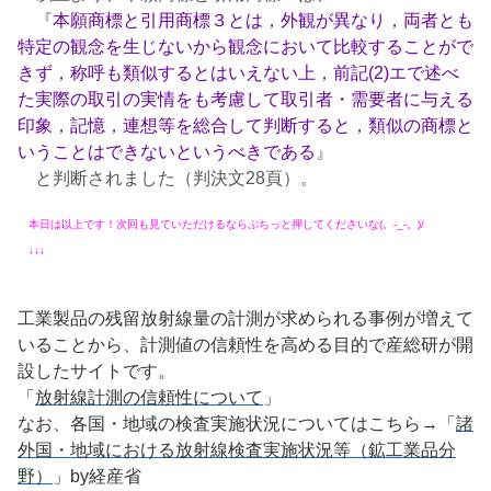
『
本願商標と引用商標３とは，外観が異なり，両者とも
特定の観念を生じないから観念において比較することがで
きず，称呼も類似するとはいえない上，前記(2)エで述べ
た実際の取引の実情をも考慮して取引者・需要者に与える
印象，記憶，連想等を総合して判断すると，類似の商標と
いうことはできないというべきである
』
と判断されました（判決文28頁）。
本日は以上です！次回も見ていただけるなら
ぷちっと
押してくださいな(。-_-。)/
↓↓↓
工業製品の残留放射線量の計測が求められる事例が増えて
いることから、計測値の信頼性を高める目的で産総研が開
設したサイトです。
「
放射線計測の信頼性について
」
なお、各国・地域の検査実施状況についてはこちら→「
諸
外国・地域における放射線検査実施状況等（鉱工業品分
野）
」by経産省