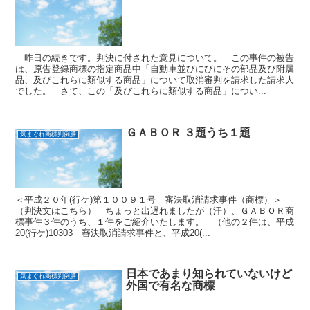
昨日の続きです。判決に付された意見について。 この事件の被告
は、原告登録商標の指定商品中「自動車並びにびにその部品及び附属
品、及びこれらに類似する商品」について取消審判を請求した請求人
でした。 さて、この「及びこれらに類似する商品」につい...
ＧＡＢＯＲ ３題うち１題
気まぐれ商標判例膳
＜平成２０年(行ケ)第１００９１号 審決取消請求事件（商標）＞
（判決文はこちら） ちょっと出遅れましたが（汗）、ＧＡＢＯＲ商
標事件３件のうち、１件をご紹介いたします。 （他の２件は、平成
20(行ケ)10303 審決取消請求事件と、平成20(...
日本であまり知られていないけど
気まぐれ商標判例膳
外国で有名な商標