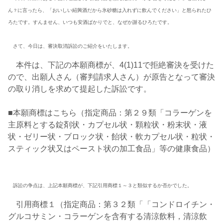
ん
に言ったら、「おいしい紹興酒だから氷砂糖は入れずに飲んでください」と怒られたひ
？
ろたです。すんません、いつも安酒ばかりでと、なぜか謝るひろたです。
さて、今日は、審決取消訴訟のご紹介をいたします。
本件は、下記の本願商標が、4(1)11で拒絶審決を受けた
ので、出願人さん（審判請求人さん）が原告となって審決
の取り消しを求めて提起した訴訟です。
■本願商標はこちら（指定商品：第２９類「コラーゲンを
主原料とする錠剤状・カプセル状・顆粒状・粉末状・液
状・ゼリー状・ブロック状・飴状・軟カプセル状・粒状・
スティック状又はペースト状の加工食品」等の健康食品）
訴訟の争点は、上記本願商標が、下記引用商標１～３と類似するか否かでした。
引用商標１（指定商品：第３２類「「コンドロイチン・
グルコサミン・コラーゲンを含有する清涼飲料，清涼飲