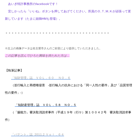
あいぎ特許事務所のfacebookです！
宜しかったら「いいね」ボタンを押してあげてください。所員のＯ,Ｔ,Ｍ,Ｋが頑張って更
新しています（たまに姐御HMも登場）。
＊＊＊＊＊＊＊＊＊＊＊＊＊＊＊＊＊＊＊＊＊＊＊＊＊＊＊＊＊＊＊＊＊＊
※左上の画像データは名古屋市さんのご好意により提供していただきました。
この記事を読んでひろた興味を持たれた方は…
【執筆記事】
「知財管理」誌
ＶＯＬ．６０ ＮＯ．６
（並行輸入と商標権侵害 -並行輸入の抗弁における「同一人性の要件」及び「品質管理
性の要件」-）
「知財産管理」誌 ＶＯＬ．５８ ＮＯ．５
（「腸能力」審決取消請求事件（平成１９年（行ケ）第１００４２号 審決取消請求事
件）
「パテント」誌 2011.2 Ｖｏｌ．６４