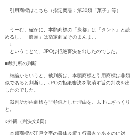
引用商標はこちら（指定商品：第30類「菓子」等）
うーむ、確かに、本願商標の「炭都」は『タント』と読
めるし、「饅頭」は指定商品そのまんま…
↓
ということで、JPOは拒絶審決を出したのでした。
■裁判所の判断
結論からいうと、裁判所は、本願商標と引用商標は非類
似であると判断し、JPOの拒絶審決を取消す旨の判決を出
したのでした。
裁判所が両商標を非類似とした理由を、以下にざっくり
と。
○外観（判決文6頁）
本願商標が江戸文字の書体＆縦１行書きであるのに対