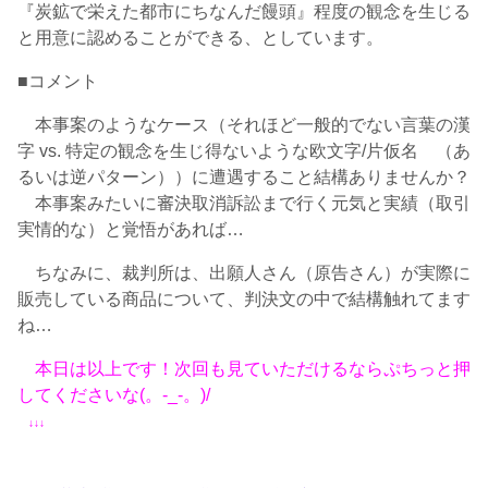
『炭鉱で栄えた都市にちなんだ饅頭』程度の観念を生じる
と用意に認めることができる、としています。
■コメント
本事案のようなケース（それほど一般的でない言葉の漢
字 vs. 特定の観念を生じ得ないような欧文字/片仮名 （あ
るいは逆パターン））に遭遇すること結構ありませんか？
本事案みたいに審決取消訴訟まで行く元気と実績（取引
実情的な）と覚悟があれば…
ちなみに、裁判所は、出願人さん（原告さん）が実際に
販売している商品について、判決文の中で結構触れてます
ね…
本日は以上です！次回も見ていただけるなら
ぷちっと
押
してくださいな(。-_-。)/
↓↓↓