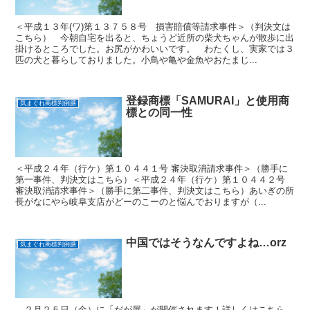
＜平成１３年(ワ)第１３７５８号 損害賠償等請求事件＞（判決文は
こちら） 今朝自宅を出ると、ちょうど近所の柴犬ちゃんが散歩に出
掛けるところでした。お尻がかわいいです。 わたくし、実家では３
匹の犬と暮らしておりました。小鳥や亀や金魚やおたまじ...
登録商標「SAMURAI」と使用商
気まぐれ商標判例膳
標との同一性
＜平成２４年（行ケ）第１０４４１号 審決取消請求事件＞（勝手に
第一事件、判決文はこちら）＜平成２４年（行ケ）第１０４４２号
審決取消請求事件＞（勝手に第二事件、判決文はこちら）あいぎの所
長がなにやら岐阜支店がどーのこーのと悩んでおりますが（...
中国ではそうなんですよね…orz
気まぐれ商標判例膳
２月２５日（金）に「だが屋」が開催されます！詳しくはこちら