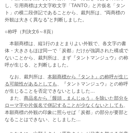
し、引用商標は大文字欧文字「TANTO」と片仮名「タン
ト」の横二段併記であることから、裁判所は、“両商標の
外観は大きく異なる”と判断しました。
○称呼（判決文6～8頁）
本願商標は、縦1行のまとまりよい外観で、各文字の書
体・大きさもほぼ同一で「炭都」だけが強調された構成で
ないことから、裁判所は、まず『タントマンジュウ』の称
呼が生じる、と判断しました。
なお、裁判所は、
本願商標から『タント』の称呼が生じ
る可能性があるとしても
、『タントマンジュウ』との称呼
が生じることを否定できないとしました…
また、
商品名から「饅頭，まんじゅう」を除いた部分を
ローマ字や片仮名で併記することが少なくないとしても
、
本願商標の外観の印象に照らせば「炭都」の部分が要部と
なることはできない、としました…