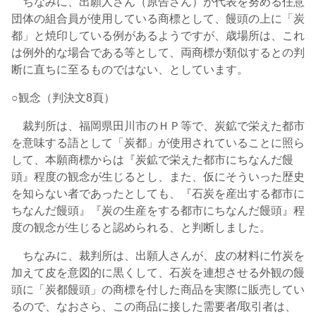
ちなみに、出願人さん（原告さん）が代表を努める任意
団体の組合員が使用している商標として、饅頭の上に「炭
都」と焼印している例があるようですが、歳場所は、これ
は例外的な場合である等として、両商標が類似するとの判
断に直ちに至るものではない、としています。
○観念（判決文8頁）
裁判所は、福岡県田川市のＨＰ等で、炭鉱で栄えた都市
を意味する語として「炭都」が使用されていることに照ら
して、本願商標からは『炭鉱で栄えた都市にちなんだ饅
頭』程度の観念が生じるとし、また、仮にそういった歴史
を知らない者であったとしても、『石炭を産出する都市に
ちなんだ饅頭』『炭の生産をする都市にちなんだ饅頭』程
度の観念が生じると認められる、と判断しました。
ちなみに、裁判所は、出願人さんが、皮の材料に竹炭を
加えて皮を意図的に黒くして、石炭を連想させる外観の饅
頭に「炭都饅頭」の商標を付した商品を実際に販売してい
るので、なおさら、この商品に接した需要者/取引者は、