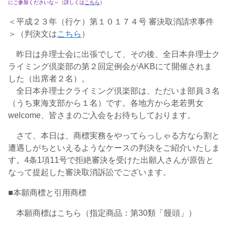
にご参加くださいな～（詳しくは
こちら
）
＜平成２３年（行ケ）第１０１７４号 審決取消請求事件
＞（判決文は
こちら
）
昨日は弁理士会に出張でして、その後、全日本弁理士ク
ライミング倶楽部の第２回定例会がAKBにて開催されま
した（出席者２名）。
全日本弁理士クライミング倶楽部は、ただいま部員３名
（うち東海支部から１名）です。各地方から老若男女
welcome、皆さまのご入会をお待ちしております。
さて、本日は、商標実務をやってらっしゃる方なら割と
遭遇しがちといえるようなケースの判決をご紹介いたしま
す。4条1項11号で拒絶審決を受けた出願人さんが原告と
なって提起した審決取消訴訟でございます。
■本願商標と引用商標
本願商標はこちら（指定商品：第30類「饅頭」）