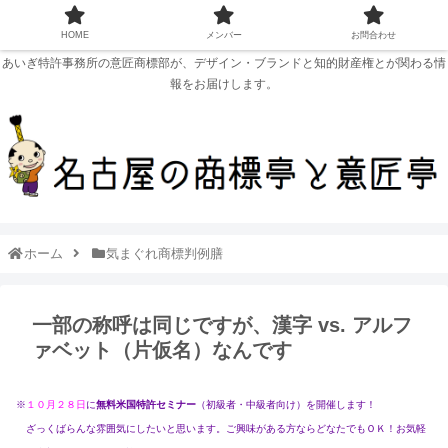
HOME
メンバー
お問合わせ
あいぎ特許事務所の意匠商標部が、デザイン・ブランドと知的財産権とが関わる情
報をお届けします。
ホーム
気まぐれ商標判例膳
一部の称呼は同じですが、漢字 vs. アルフ
ァベット（片仮名）なんです
※
１０月２８日
に
無料米国特許セミナー
（初級者・中級者向け）を開催します！
ざっくばらんな雰囲気にしたいと思います。ご興味がある方ならどなたでもＯＫ！お気軽