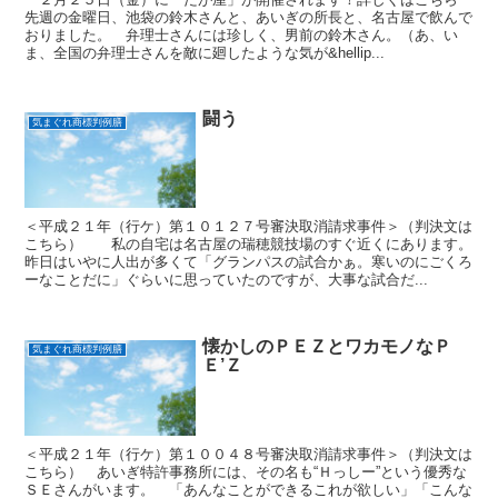
先週の金曜日、池袋の鈴木さんと、あいぎの所長と、名古屋で飲んで
おりました。 弁理士さんには珍しく、男前の鈴木さん。（あ、い
ま、全国の弁理士さんを敵に廻したような気が&hellip...
闘う
気まぐれ商標判例膳
＜平成２１年（行ケ）第１０１２７号審決取消請求事件＞（判決文は
こちら） 私の自宅は名古屋の瑞穂競技場のすぐ近くにあります。
昨日はいやに人出が多くて「グランパスの試合かぁ。寒いのにごくろ
ーなことだに」ぐらいに思っていたのですが、大事な試合だ...
懐かしのＰＥＺとワカモノなＰ
気まぐれ商標判例膳
Ｅ’Ｚ
＜平成２１年（行ケ）第１００４８号審決取消請求事件＞（判決文は
こちら） あいぎ特許事務所には、その名も“Ｈっしー”という優秀な
ＳＥさんがいます。 「あんなことができるこれが欲しい」「こんな