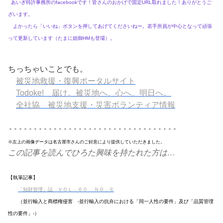
あいぎ特許事務所のfacebookです！皆さんのおかげで固定URL取れました！ありがとうご
ざいます。
よかったら「いいね」ボタンを押してあげてくださいねー。若手所員が中心となって頑張
って更新しています（たまに姐御HMも登場）。
ちっちゃいことでも。
被災地救援・復興ポータルサイト
Todoke! 届け。被災地へ、心へ、明日へ。
全社協 被災地支援・災害ボランティア情報
＊＊＊＊＊＊＊＊＊＊＊＊＊＊＊＊＊＊＊＊＊＊＊＊＊＊＊＊＊＊＊＊＊＊
※左上の画像データは名古屋市さんのご好意により提供していただきました。
この記事を読んでひろた興味を持たれた方は…
【執筆記事】
「知財管理」誌
ＶＯＬ．６０ ＮＯ．６
（並行輸入と商標権侵害 -並行輸入の抗弁における「同一人性の要件」及び「品質管理
性の要件」-）