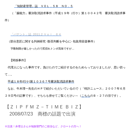
「知財産管理」誌 ＶＯＬ．５８ ＮＯ．５
（「腸能力」審決取消請求事件（平成１９年（行ケ）第１００４２号 審決取消請求事
件）
「パテント」誌 2011.2 Ｖｏｌ．６４
（部分意匠に関する判例研究 -類否判断を中心に- 包装用容器事件）
字数制限が厳しかったので尻切れトンボ気味ですが…
【関係事件】
代理人になった事件です。負けたのでご紹介するのをためらっておりましたが、思い切っ
て…。
平成１８年(行ケ)第１０３６７号審決取消請求事件
なお、牛木理一先生のＨＰで紹介いただいているので（「特許ニュース」２００７年６月
２９日号の記事です）、そちらも併せてご覧ください～（
こちら
のＢ－２７の項です）。
【ＺＩＰ ＦＭ Ｚ－ＴＩＭＥ ＢＩＺ】
2008/07/23 商標の話題で出演
※注意！弁理士さんや知財部門のご担当など、クロートの方へ！