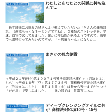
わたしとあなたとの関係に持ち込
気まぐれ商標判例膳
んで…
長年腰痛にお悩みのＭさんより教えていただいた「Ｍさんの腰痛対
策」（商標ちっくなネーミングですね）。２種類のストレッチを、早
速、自宅で試してみました。確かに即効性があるようですので、職場
でも適時行ってみたいのですが、「不思議ちゃん」になりか...
まさかの観念倒置
気まぐれ商標判例膳
＜平成２１年(行ケ)第１００７１号審決取消請求事件＞（判決文はこ
ちら）＜平成１６年（ワ）第１７７３５号 商標権侵害差止請求事件
＞（判決文はこちら） ５月１５日（土）は昼から夜中までがっつり
「だが屋」で楽しみました。 昼の部では、常滑市にあ...
ディープクレンジングオイルに何
気まぐれ商標判例膳
が -商標法4条1項10号・15号