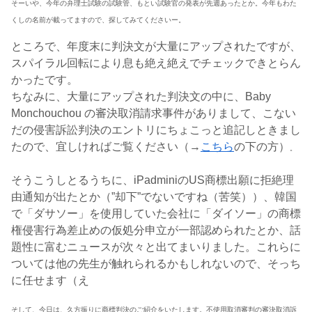
そーいや、今年の弁理士試験の試験管、もとい試験官の発表が先週あったとか。今年もわた
くしの名前が載ってますので、探してみてくださいー。
ところで、年度末に判決文が大量にアップされたですが、
スパイラル回転により息も絶え絶えでチェックできとらん
かったです。
ちなみに、大量にアップされた判決文の中に、Baby
Monchouchou の審決取消請求事件がありまして、こない
だの侵害訴訟判決のエントリにちょこっと追記しときまし
たので、宜しければご覧ください（→
こちら
の下の方）
。
そうこうしとるうちに、iPadminiのUS商標出願に拒絶理
由通知が出たとか（”却下”でないですね（苦笑））、韓国
で「ダサソー」を使用していた会社に「ダイソー」の商標
権侵害行為差止めの仮処分申立が一部認められたとか、話
題性に富むニュースが次々と出てまいりました。これらに
ついては他の先生が触れられるかもしれないので、そっち
に任せます（え
そして、今日は、久方振りに商標判決のご紹介をいたします。不使用取消審判の審決取消訴