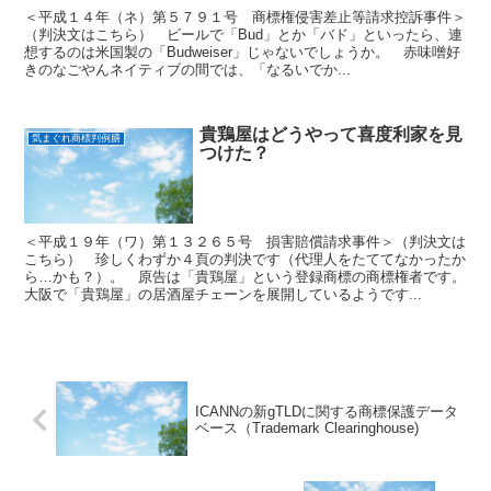
＜平成１４年（ネ）第５７９１号 商標権侵害差止等請求控訴事件＞
（判決文はこちら） ビールで「Bud」とか「バド」といったら、連
想するのは米国製の「Budweiser」じゃないでしょうか。 赤味噌好
きのなごやんネイティブの間では、「なるいでか...
貴鶏屋はどうやって喜度利家を見
気まぐれ商標判例膳
つけた？
＜平成１９年（ワ）第１３２６５号 損害賠償請求事件＞（判決文は
こちら） 珍しくわずか４頁の判決です（代理人をたててなかったか
ら…かも？）。 原告は「貴鶏屋」という登録商標の商標権者です。
大阪で「貴鶏屋」の居酒屋チェーンを展開しているようです...
ICANNの新gTLDに関する商標保護データ
ベース（Trademark Clearinghouse)