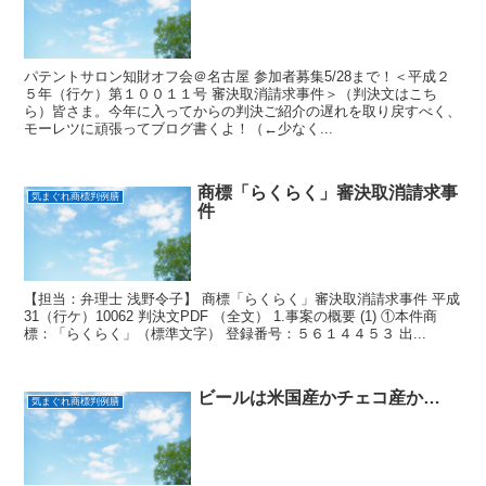
パテントサロン知財オフ会＠名古屋 参加者募集5/28まで！＜平成２
５年（行ケ）第１００１１号 審決取消請求事件＞（判決文はこち
ら）皆さま。今年に入ってからの判決ご紹介の遅れを取り戻すべく、
モーレツに頑張ってブログ書くよ！（←少なく...
商標「らくらく」審決取消請求事
気まぐれ商標判例膳
件
【担当：弁理士 浅野令子】 商標「らくらく」審決取消請求事件 平成
31（行ケ）10062 判決文PDF （全文） 1.事案の概要 (1) ①本件商
標：「らくらく」（標準文字） 登録番号：５６１４４５３ 出...
ビールは米国産かチェコ産か…
気まぐれ商標判例膳