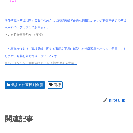
↓↓↓
海外商標や商標に関する著作の紹介など商標実務で必要な情報は、あいぎ特許事務所の商標
ページでもアップしております。
あいぎ特許事務所HP（商標）
中小事業者様向けに商標登録に関する事項を平易に解説した情報発信ページをご用意してお
ります。是非お立ち寄り下さい～(^○^)/
中小・ベンチャー知財支援サイト（商標登録 名古屋）
気まぐれ商標判例膳
商標
hirota_ip
関連記事