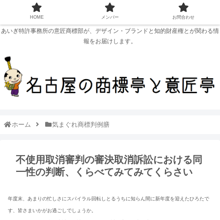
HOME
メンバー
お問合わせ
あいぎ特許事務所の意匠商標部が、デザイン・ブランドと知的財産権とが関わる情
報をお届けします。
ホーム
気まぐれ商標判例膳
不使用取消審判の審決取消訴訟における同
一性の判断、くらべてみてみてくらさい
年度末、あまりの忙しさにスパイラル回転しとるうちに知らん間に新年度を迎えたひろたで
す、皆さまいかがお過ごしでしょうか。