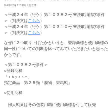
訟の判決を２つ取り上げます。
＜平成２４年（行ケ）第１０３８２号 審決取消請求事件
＞（判決文は
こちら
）
＜平成２４年（行ケ）第１０３１０号 審決取消請求事件
＞（判決文は
こちら
）
なぜに２つ取り上げたかというと、登録商標と使用商標の
同一性についての判断を比べてみていただきたいと思った
からです。
＜第１０３８２号事件＞
○登録商標
「
」
ｒｈｙｔｈｍ
指定商品：第２５類「履物，乗馬靴」
○使用商標
婦人靴又はその包装用箱に使用商標を付して販売