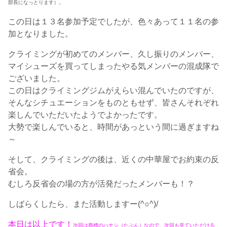
部長になっとります）。
この日は１３名参加予定でしたが、色々あって１１名の参
加となりました。
クライミングが初めてのメンバー、久し振りのメンバー、
マイシューズを買ってしまったやる気メンバーの混成隊で
ございました。
この日はクライミングジムがえらい混んでいたのですが、
そんなシチュエーションをものともせず、皆さんそれぞれ
楽しんでいただいたようでよかったです。
大勢で楽しんでいると、時間があっという間に過ぎますね
～
そして、クライミングの後は、近くの中華屋でお約束の反
省会。
むしろ反省会の場の方が活発だったメンバーも！？
しばらくしたら、また活動しますー(^○^)/
本日は以上です！
次回は商標のハナシ（たぶん）なので、次回も見ていただける