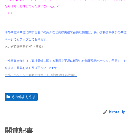
ならぽちっと押してくださいな(。-_-。)/
↓↓↓
海外商標や商標に関する著作の紹介など商標実務で必要な情報は、あいぎ特許事務所の商標
ページでもアップしております。
あいぎ特許事務所HP（商標）
中小事業者様向けに商標登録に関する事項を平易に解説した情報発信ページをご用意してお
ります。是非お立ち寄り下さい～(^○^)/
中小・ベンチャー知財支援サイト（商標登録 名古屋）
その他よもやま
hirota_ip
関連記事