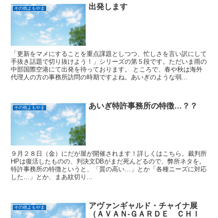
出発します
その他よもやま
「更新をマメにすることを重点課題としつつ、忙しさを言い訳にして
手抜き話題で切り抜けよう！」シリーズの第５段です。ただいま雨の
中部国際空港にて出発を待っております。 ところで、春や秋は海外
代理人の方の事務所訪問の時期ですよね。あいぎのような弱...
あいぎ特許事務所の特徴…？？
その他よもやま
９月２８日（金）にだが屋が開催されます！詳しくはこちら。裁判所
HPは復活したものの、判決文DBがまだ死んどるので、弊所ネタを。
特許事務所の特徴というと、「質の高い…」とか「各種ニーズに対応
した…」とか、まあ紋切り...
アヴァンギャルド・チャイナ展
その他よもやま
（ＡＶＡＮ-ＧＡＲＤＥ ＣＨＩ