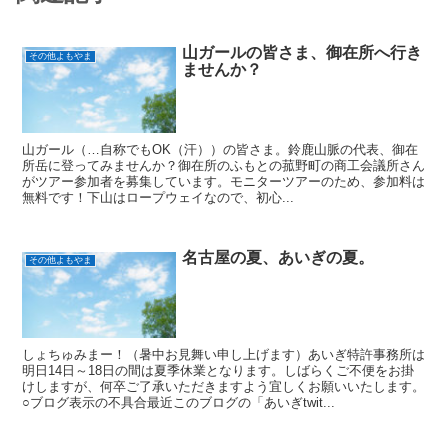
山ガールの皆さま、御在所へ行き
その他よもやま
ませんか？
山ガール（…自称でもOK（汗））の皆さま。鈴鹿山脈の代表、御在
所岳に登ってみませんか？御在所のふもとの菰野町の商工会議所さん
がツアー参加者を募集しています。モニターツアーのため、参加料は
無料です！下山はロープウェイなので、初心...
名古屋の夏、あいぎの夏。
その他よもやま
しょちゅみまー！（暑中お見舞い申し上げます）あいぎ特許事務所は
明日14日～18日の間は夏季休業となります。しばらくご不便をお掛
けしますが、何卒ご了承いただきますよう宜しくお願いいたします。
○ブログ表示の不具合最近このブログの「あいぎtwit...