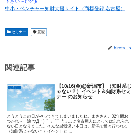
下さい～(^○^)/
中小・ベンチャー知財支援サイト（商標登録 名古屋）
セミナー
意匠
hirota_ip
関連記事
【10/16(金)@新潟市】（知財系じ
セミナー
ゃない？）イベント＆知財系セミ
ナー のお知らせ
とうとうこの日がやってきてしまいましたね。まささん、32年間お
つかれ～ 涙 つД｀)･ﾟ･｡･ﾟﾟ･*:.｡..｡.:*名古屋人にとっては忘れられ
ない日となりました。そんな感慨深い本日は、新潟で近々行われる
（知財系じゃない？）イベントと ...