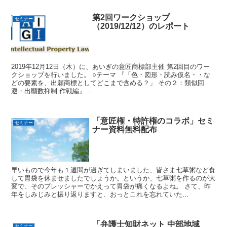
第2回ワークショップ
セミナー
（2019/12/12）のレポート
2019年12月12日（木）に、あいぎの意匠商標部主催 第2回目のワー
クショップを行いました。 ○テーマ 『「色・図形・読み仮名・・な
どの要素を、出願商標としてどこまで含める？」 その２：類似回
避・出願数抑制 作戦編』 ...
「意匠権・特許権のコラボ」セミ
セミナー
ナー資料無料配布
早いもので今年も１週間が過ぎてしまいました、皆さま七草粥など食
して胃袋を休ませましたでしょうか。というか、七草粥を作るのが大
変で、そのプレッシャーでかえって胃袋が痛くなるよね。 さて、昨
年をしみじみと振り返りますと、おっとこれを忘れていた...
「弁護士知財ネット 中部地域
セミナー