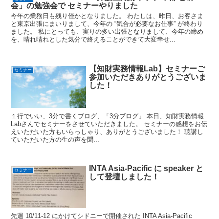
会」の勉強会で セミナーやりました
今年の業務日も残り僅かとなりました。 わたしは、昨日、お客さま
と東京出張にまいりまして、今年の “気合が必要なお仕事” が終わり
ました。 私にとっても、実りの多い出張となりまして、今年の締め
を、晴れ晴れとした気分で終えることができて大変幸せ...
【知財実務情報Lab】セミナーご
セミナー
参加いただきありがとうございま
した！
１行でいい、3分で書くブログ、「3分ブログ」 本日、知財実務情報
Labさんでセミナーをさせていただきました。 セミナーの感想をお伝
えいただいた方もいらっしゃり、ありがとうございました！ 聴講し
ていただいた方の生の声を聞...
INTA Asia-Pacific に speaker と
セミナー
して登壇しました！
先週 10/11-12 にかけてシドニーで開催された INTA Asia-Pacific