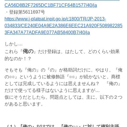
CA56D8B2F7265DC1BF71CF64B1577/40/ja
・登録第5611697号
https://www.j-platpat.inpit.go.jp/c1800/TR/JP-2013-
034833/CE240E04A9E2A386E6EEC21A920F508982285
3FA347A77ADFA9E077AB58400B7/40/ja
しかし…
俺の
これら『
』だけ登録は、はたして、どのくらい効果
的なのか！？
そもそも『俺の』の『の』が格助詞だけに、やはり、『俺
の○○』というように被修飾語『○○』が続かないと、商標
としては完成しているようには思えませんね？ 『俺の』
だけで使ってる様子はないように思えますが…
仮にそうだとしたら、問題点としては、主に、以下の２つ
があると思います。
（１）『俺の』だけでは、『俺の○○』に対して権利主張