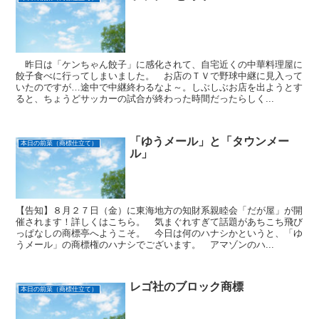
昨日は「ケンちゃん餃子」に感化されて、自宅近くの中華料理屋に
餃子食べに行ってしまいました。 お店のＴＶで野球中継に見入って
いたのですが…途中で中継終わるなよ～。しぶしぶお店を出ようとす
ると、ちょうどサッカーの試合が終わった時間だったらしく...
「ゆうメール」と「タウンメー
本日の前菜（商標仕立て）
ル」
【告知】８月２７日（金）に東海地方の知財系親睦会「だが屋」が開
催されます！詳しくはこちら。 気まぐれすぎて話題があちこち飛び
っぱなしの商標亭へようこそ。 今日は何のハナシかというと、「ゆ
うメール」の商標権のハナシでございます。 アマゾンのハ...
レゴ社のブロック商標
本日の前菜（商標仕立て）