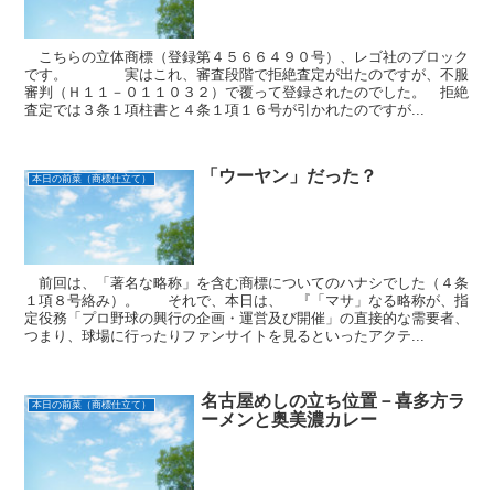
こちらの立体商標（登録第４５６６４９０号）、レゴ社のブロック
です。 実はこれ、審査段階で拒絶査定が出たのですが、不服
審判（Ｈ１１－０１１０３２）で覆って登録されたのでした。 拒絶
査定では３条１項柱書と４条１項１６号が引かれたのですが...
「ウーヤン」だった？
本日の前菜（商標仕立て）
前回は、「著名な略称」を含む商標についてのハナシでした（４条
１項８号絡み）。 それで、本日は、 『「マサ」なる略称が、指
定役務「プロ野球の興行の企画・運営及び開催」の直接的な需要者、
つまり、球場に行ったりファンサイトを見るといったアクテ...
名古屋めしの立ち位置－喜多方ラ
本日の前菜（商標仕立て）
ーメンと奥美濃カレー