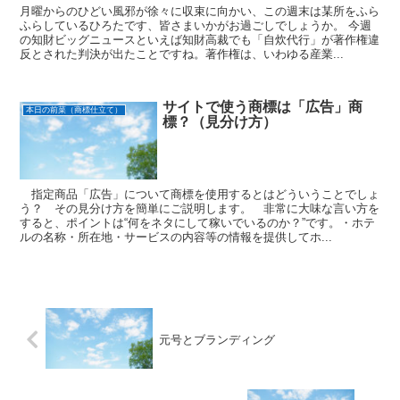
月曜からのひどい風邪が徐々に収束に向かい、この週末は某所をふら
ふらしているひろたです、皆さまいかがお過ごしでしょうか。 今週
の知財ビッグニュースといえば知財高裁でも「自炊代行」が著作権違
反とされた判決が出たことですね。著作権は、いわゆる産業...
サイトで使う商標は「広告」商
本日の前菜（商標仕立て）
標？（見分け方）
指定商品「広告」について商標を使用するとはどういうことでしょ
う？ その見分け方を簡単にご説明します。 非常に大味な言い方を
すると、ポイントは“何をネタにして稼いでいるのか？”です。・ホテ
ルの名称・所在地・サービスの内容等の情報を提供してホ...
元号とブランディング