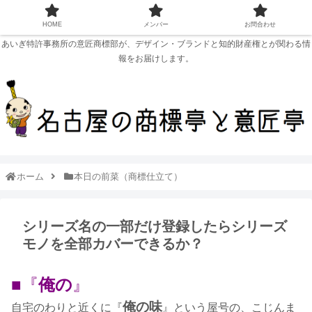
HOME
メンバー
お問合わせ
あいぎ特許事務所の意匠商標部が、デザイン・ブランドと知的財産権とが関わる情
報をお届けします。
ホーム
本日の前菜（商標仕立て）
シリーズ名の一部だけ登録したらシリーズ
モノを全部カバーできるか？
■『
俺の
』
俺の味
自宅のわりと近くに『
』という屋号の、こじんま