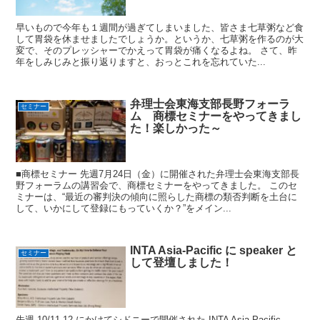
早いもので今年も１週間が過ぎてしまいました、皆さま七草粥など食
して胃袋を休ませましたでしょうか。というか、七草粥を作るのが大
変で、そのプレッシャーでかえって胃袋が痛くなるよね。 さて、昨
年をしみじみと振り返りますと、おっとこれを忘れていた...
弁理士会東海支部長野フォーラ
セミナー
ム 商標セミナーをやってきまし
た！楽しかった～
■商標セミナー 先週7月24日（金）に開催された弁理士会東海支部長
野フォーラムの講習会で、商標セミナーをやってきました。 このセ
ミナーは、“最近の審判決の傾向に照らした商標の類否判断を土台に
して、いかにして登録にもっていくか？”をメイン...
INTA Asia-Pacific に speaker と
セミナー
して登壇しました！
先週 10/11-12 にかけてシドニーで開催された INTA Asia-Pacific