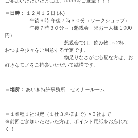
ご参加いただいた方には、○○○○をご進呈！！！
＝日時：
１２月１２日 (木)
午後６時-午後７時３０分（ワークショップ）
午後７時３０分～（懇親会 ※お一人様 1,000
円）
懇親会では、飲み物1～2杯、
おつまみ少々をご用意する予定です。
物足りなさがご心配な方は、お
好きなモノをご持参いただいて結構です。
＝場所：
あいぎ特許事務所 セミナールーム
＝
１業種１社限定（１社３名様まで）×５社まで
※前回ご参加いただいた方は、ポイント用紙をお忘れな
く！