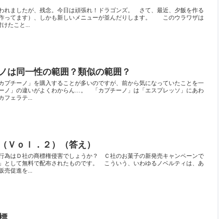
われましたが、残念。今日は頑張れ！ドラゴンズ。 さて、最近、夕飯を作る
が作ってます）、しかも新しいメニューが並んだりします。 このウラワザは
たこと...
ノは同一性の範囲？類似の範囲？
カプチーノ」を購入することが多いのですが、前から気になっていたことを一
ーノ」の違いがよくわからん…。 「カプチーノ」は「エスプレッソ」にあわ
フェラテ...
（Ｖｏｌ．２）（答え）
行為はＤ社の商標権侵害でしょうか？ Ｃ社のお菓子の新発売キャンペーンで
」として無料で配布されたものです。 こういう、いわゆるノベルティは、あ
売促進を...
標