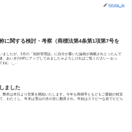
hirota_ip
称に関する検討・考察（商標法第4条第1項第7号を
いましたが、3月の「知財管理誌」に自分が書いた論稿が掲載されとったんで
速、あいぎのHPにアップしてみましたｗよろしければご覧ください～おっ
。-_...
しました
。弊所は本日より営業を開始いたします。今年も商標亭ともどもご愛顧の程宜
>さて、わたくし、年末は雪山の氷の谷に翻弄され、年始はスラビーな岩でビビら