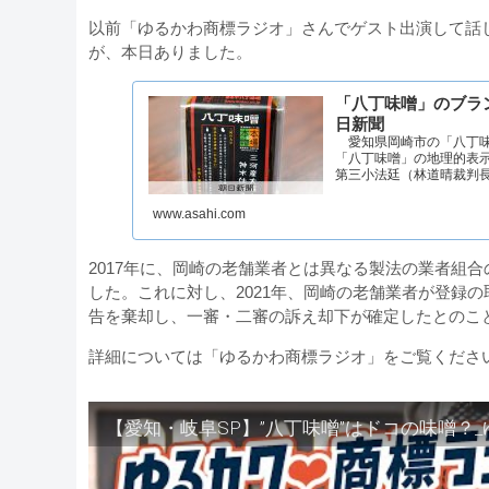
以前「ゆるかわ商標ラジオ」さんでゲスト出演して話
が、本日ありました。
「八丁味噌」のブラ
日新聞
愛知県岡崎市の「八丁味
「八丁味噌」の地理的表
第三小法廷（林道晴裁判
www.asahi.com
2017年に、岡崎の老舗業者とは異なる製法の業者組
した。これに対し、2021年、岡崎の老舗業者が登録
告を棄却し、一審・二審の訴え却下が確定したとのこ
詳細については「ゆるかわ商標ラジオ」をご覧くださ
【愛知・岐阜SP】”八丁味噌”はドコの味噌？_