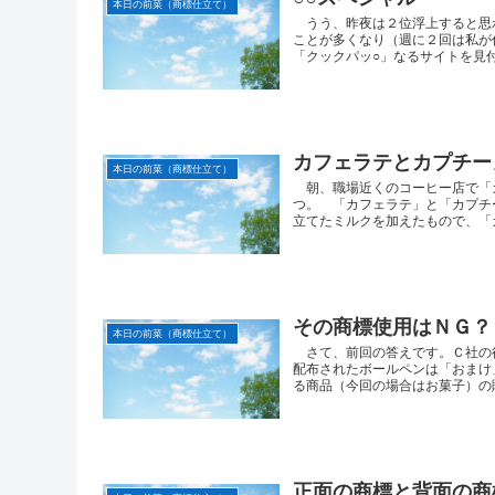
本日の前菜（商標仕立て）
うう、昨夜は２位浮上すると思
ことが多くなり（週に２回は私
「クックパッ○」なるサイトを見付け
カフェラテとカプチー
本日の前菜（商標仕立て）
朝、職場近くのコーヒー店で「
つ。 「カフェラテ」と「カプチ
立てたミルクを加えたもので、「カ
その商標使用はＮＧ？
本日の前菜（商標仕立て）
さて、前回の答えです。Ｃ社の
配布されたボールペンは「おまけ
る商品（今回の場合はお菓子）の販
正面の商標と背面の商