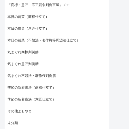
「商標・意匠・不正競争判例百選」メモ
本日の前菜（商標仕立て）
本日の前菜（意匠仕立て）
本日の前菜（不競法・著作権等周辺法仕立て）
気まぐれ商標判例膳
気まぐれ意匠判例膳
気まぐれ不競法・著作権判例膳
季節の新着審決（商標仕立て）
季節の新着審決（意匠仕立て）
その他よもやま
未分類