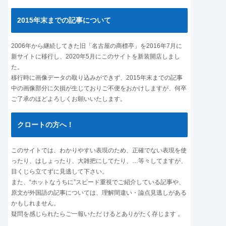
2015年末までの記事について
2006年から継続してきた旧「名古屋の商標亭」を2016年7月に
新サイトに移行し、2020年5月にこのサイトを新装開店しまし
た。
移行時に画像データの取り込みができず、2015年末までの記事
中の画像部分に欠損が生じておりご不便をおかけしますが、何卒
ご了承のほどよろしくお願いいたします。
クロートの方へ！
このサイトでは、わかりやすい表現のため、正確でない表現を使
ったり、はしょったり、大雑把にしてたり、…等々してますが、
目くじら立てずに見逃して下さい。
また、“ホットなうちに”スピード重視でご紹介している記事や、
原文が外国語の記事については、理解間違い・論点見逃しがある
かもしれません。
疑問を感じられたらご一報いただ けるとありがたく存じます 。