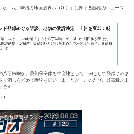
した「八丁味噌の地理的表示（GI）」に関する訴訟のニュース
ンド登録めぐる訴訟、老舗の敗訴確定 上告を棄却：朝
噌（みそ）」の老舗「まるや八丁味噌」が、県内の別団体が受けた
示保護制度（GI制度）登録の取り消しを求めた訴訟の上告審で、最高裁
長）は…
合の八丁味噌が、愛知県全体を生産地として、GIとして登録されま
の取り消しを求めて訴訟を提起しましたが、このたび、最高裁が上
とです。
い！
ゆるカワ商標ラジオ＃120