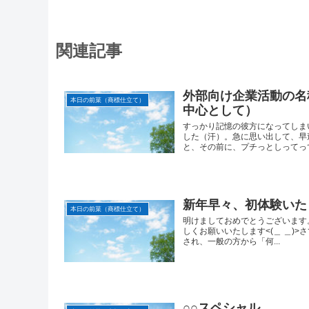
関連記事
外部向け企業活動の名
本日の前菜（商標仕立て）
中心として）
すっかり記憶の彼方になってしま
した（汗）。急に思い出して、早
と、その前に、プチっとしってってね(
新年早々、初体験いた
本日の前菜（商標仕立て）
明けましておめでとうございます
しくお願いいたします<(＿ ＿)
され、一般の方から「何...
○○スペシャル