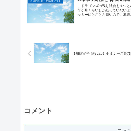
本日の前菜（商標仕立て）
ドラゴンズの残り試合も１つと
３ヶ月くらいしか経っていないよ
ッカーにとことん疎いので、邪道な
【知財実務情報Lab】セミナーご参
コメント
コメ