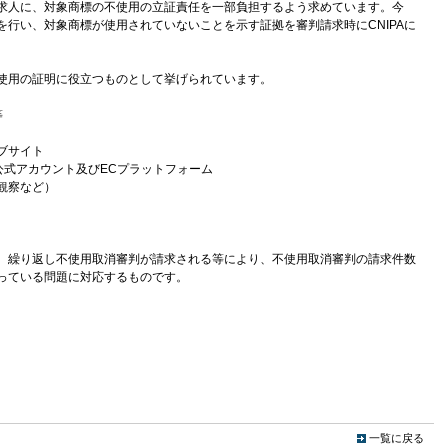
求人に、対象商標の不使用の立証責任を一部負担するよう求めています。今
行い、対象商標が使用されていないことを示す証拠を審判請求時にCNIPAに
使用の証明に役立つものとして挙げられています。
等
ブサイト
公式アカウント及びECプラットフォーム
観察など）
、繰り返し不使用取消審判が請求される等により、不使用取消審判の請求件数
なっている問題に対応するものです。
一覧に戻る