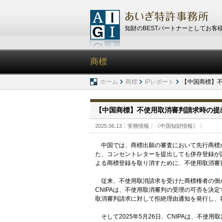
知財のBESTパートナーとしてお客
商標
ホーム
商標
IPレポート
【中国商標】
【中国商標】不使用取消審判請求時の提
2025.06.13
実務情報
《中国知財情報》
中国では、商標出願の審査において先行商標
た、コンセントレターを提出しても併存登録が
よる商標登録を取り消すために、不使用取消審
従来、不使用取消請求を受けた商標権者の側
CNIPAは、不使用取消審判の受理の可否を決
取消審判請求に対して拒絶理由通知を発行し、
そして2025年5月26日、CNIPAは、不