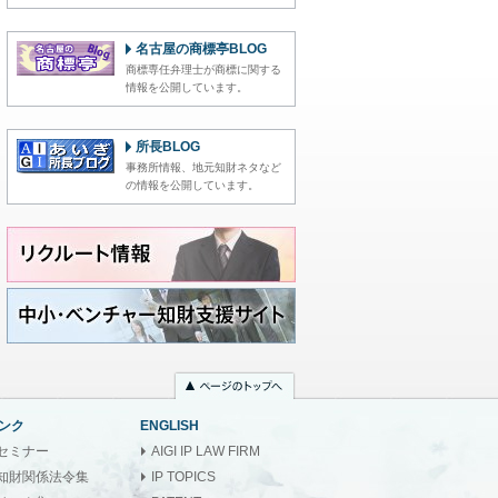
名古屋の商標亭BLOG
商標専任弁理士が商標に関する
情報を公開しています。
所長BLOG
事務所情報、地元知財ネタなど
の情報を公開しています。
ンク
ENGLISH
セミナー
AIGI IP LAW FIRM
知財関係法令集
IP TOPICS