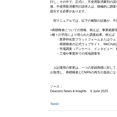
行し、その中で、正式に、不使用取消審判の請
後、不使用取消審判の請求人は、積極的に調査を
提出する必要があります。
同マニュアルでは、以下の種類の証拠が、不
○商標権者についての情報、例えば、事業範囲
○種々の手段により得られた調査結果、例えば
・業界特化型プラットフォームまたはウェ
・商標権者の公式ウェブサイト、WeChat
・市場調査（アンケート、インタビュー、
・工場や事業所での現地調査等
上記運用の変更は、一つの登録商標に対して
が急増し、商標権者とCNIPAの両方の負担に
ソース：
Deacons News & Insights 6 June 2025
Tweet