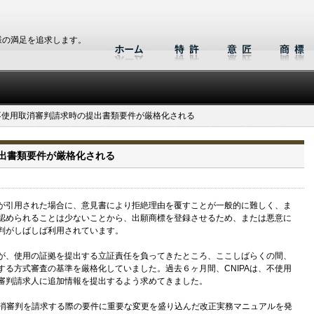
様の満足を追求します。
不使用取消審判請求時の提出書類要件が厳格化される
出書類要件が厳格化される
が引用された場合に、意見書により拒絶理由を覆すことが一般的に難しく、ま
認められることは少ないことから、出願商標を登録させるため、または悪意に
判がしばしば利用されています。
が、使用の証拠を提出する立証責任を負ってきたところ、ここしばらくの間、
定する方式審査の基準を厳格化していました。過去６ヶ月間、CNIPAは、不使用
審判請求人に追加情報を提出するよう求めてきました。
使用取消審判を請求する際の要件に重要な変更を盛り込んだ改正実務マニュアルを発