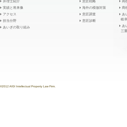
弁理士紹介
意匠戦略
商
実績と将来像
海外の模倣対策
商
アクセス
意匠調査
あ
岐阜
担当分野
意匠診断
あ
あいぎの取り組み
三重
©2012 AIGI Intellectual Property Law Firm.