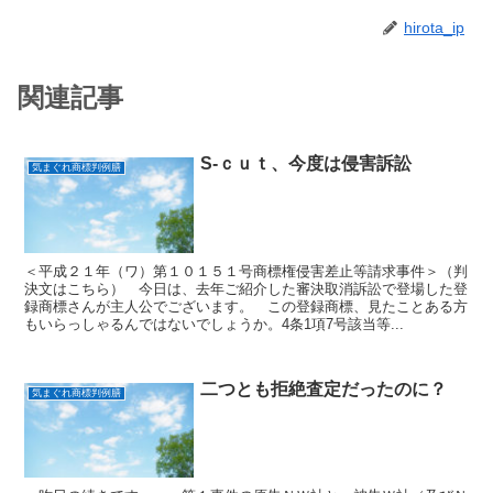
hirota_ip
関連記事
S-ｃｕｔ、今度は侵害訴訟
気まぐれ商標判例膳
＜平成２１年（ワ）第１０１５１号商標権侵害差止等請求事件＞（判
決文はこちら） 今日は、去年ご紹介した審決取消訴訟で登場した登
録商標さんが主人公でございます。 この登録商標、見たことある方
もいらっしゃるんではないでしょうか。4条1項7号該当等...
二つとも拒絶査定だったのに？
気まぐれ商標判例膳