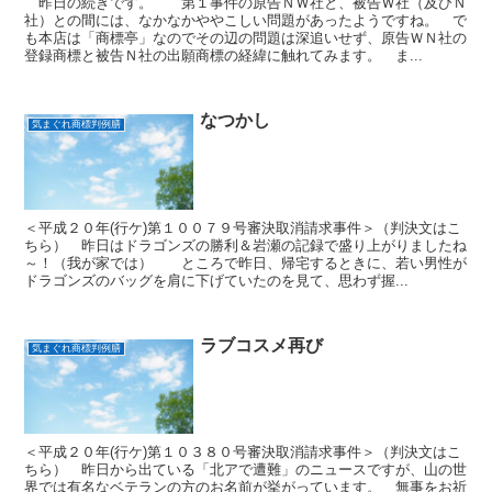
昨日の続きです。 第１事件の原告ＮＷ社と、被告Ｗ社（及びＮ
社）との間には、なかなかややこしい問題があったようですね。 で
も本店は「商標亭」なのでその辺の問題は深追いせず、原告ＷＮ社の
登録商標と被告Ｎ社の出願商標の経緯に触れてみます。 ま...
なつかし
気まぐれ商標判例膳
＜平成２０年(行ケ)第１００７９号審決取消請求事件＞（判決文はこ
ちら） 昨日はドラゴンズの勝利＆岩瀬の記録で盛り上がりましたね
～！（我が家では） ところで昨日、帰宅するときに、若い男性が
ドラゴンズのバッグを肩に下げていたのを見て、思わず握...
ラブコスメ再び
気まぐれ商標判例膳
＜平成２０年(行ケ)第１０３８０号審決取消請求事件＞（判決文はこ
ちら） 昨日から出ている「北アで遭難」のニュースですが、山の世
界では有名なベテランの方のお名前が挙がっています。 無事をお祈