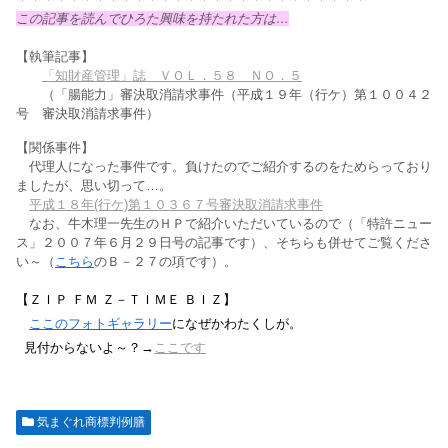
この記事を読んでひろた興味を持たれた方は…
【執筆記事】
「知財産管理」誌 ＶＯＬ．５８ ＮＯ．５
（「腸能力」審決取消請求事件（平成１９年（行ケ）第１００４２
号 審決取消請求事件）
【関係事件】
代理人になった事件です。負けたのでご紹介するのをためらっており
ましたが、思い切って…。
平成１８年(行ケ)第１０３６７号審決取消請求事件
なお、牛木理一先生のＨＰで紹介いただいているので（「特許ニュー
ス」２００７年６月２９日号の記事です）、そちらも併せてご覧くださ
い～（
こちら
のＢ－２７の項です）。
【ＺＩＰ ＦＭ Ｚ－ＴＩＭＥ ＢＩＺ】
ここのフォトギャラリー
になぜかわたくしが。
見付からないよ～？→
ここです
気まぐれ商標判例膳