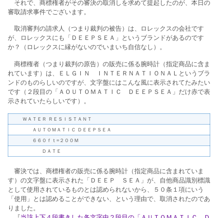
それで、商標権者がその審決の取消しを求めて提起したのが、本日の
審取請求事件でございます。
取消審判の請求人（つまり裁判の被告）は、ロレックスの会社です
が、ロレックスにも「ＤＥＥＰＳＥＡ」というブランドがあるのです
か？（ロレックスに縁がないのでいまいち自信なし）。
商標権者（つまり裁判の原告）の販売に係る腕時計（指定商品に含ま
れています）は、ＥＬＧＩＮ ＩＮＴＥＲＮＡＴＩＯＮＡＬというブラ
ンドのものらしいのですが、文字盤にはこんな風に表示されてたみたい
です（２段目の「ＡＯＵＴＯＭＡＴＩＣ ＤＥＥＰＳＥＡ」だけ赤で表
示されていたらしいです）。
ＷＡＴＥＲ ＲＥＳＩＳＴＡＮＴ
ＡＵＴＯＭＡＴＩＣ ＤＥＥＰＳＥＡ
６６０ｆｔ=２００Ｍ
ＤＡＴＥ
審決では、商標権者の販売に係る腕時計（指定商品に含まれていま
す）の文字盤に表示された「ＤＥＥＰ ＳＥＡ」が、自他商品識別標識
として使用されているものとは認められないから、５０条１項にいう
「使用」とは認めることができない、という理由で、取消されたのであ
りました。
『
当該上下４段書きした各文字中２段目の「ＡＵＴＯＭＡＴＩＣ Ｄ