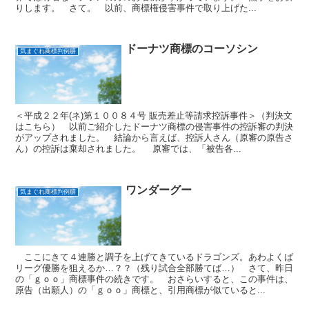
りします。 さて。 以前、商標権侵害事件で取り上げた...
ドーナツ商標のコーソシン
気まぐれ商標判例膳
＜平成２２年(ネ)第１００８４号 販売差止等請求控訴事件＞（判決文
はこちら） 以前ご紹介したドーナツ商標の侵害事件の控訴審の判決
がアップされました。 結論から言えば、控訴人さん（原審の原告さ
ん）の控訴は棄却されました。 原審では、「被告各...
ワンダーグー
気まぐれ商標判例膳
ここにきて４連勝と調子を上げてきているドラゴンズ。あわよくば
リーグ優勝を狙えるか…？？（残り試合全部勝てば…） さて、昨日
の「ｇｏｏ」商標事件の続きです。 おさらいすると、この事件は、
原告（出願人）の「ｇｏｏ」商標と、引用商標が似ていると...