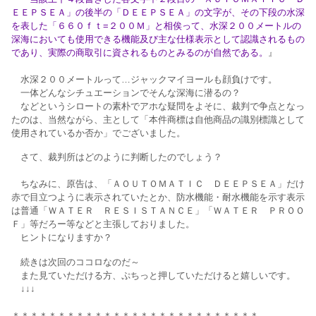
ＥＥＰＳＥＡ」の後半の「ＤＥＥＰＳＥＡ」の文字が、その下段の水深
を表した「６６０ｆｔ=２００Ｍ」と相俟って、水深２００メートルの
深海においても使用できる機能及び主な仕様表示として認識されるもの
であり、実際の商取引に資されるものとみるのが自然である。
』
水深２００メートルって…ジャックマイヨールも顔負けです。
一体どんなシチュエーションでそんな深海に潜るの？
などというシロートの素朴でアホな疑問をよそに、裁判で争点となっ
たのは、当然ながら、主として「本件商標は自他商品の識別標識として
使用されているか否か」でございました。
さて、裁判所はどのように判断したのでしょう？
ちなみに、原告は、「ＡＯＵＴＯＭＡＴＩＣ ＤＥＥＰＳＥＡ」だけ
赤で目立つように表示されていたとか、防水機能・耐水機能を示す表示
は普通「ＷＡＴＥＲ ＲＥＳＩＳＴＡＮＣＥ」「ＷＡＴＥＲ ＰＲＯＯ
Ｆ」等だろー等などと主張しておりました。
ヒントになりますか？
続きは次回のココロなのだ～
また見ていただける方、ぷちっと押していただけると嬉しいです。
↓↓↓
＊＊＊＊＊＊＊＊＊＊＊＊＊＊＊＊＊＊＊＊＊＊＊＊＊＊＊