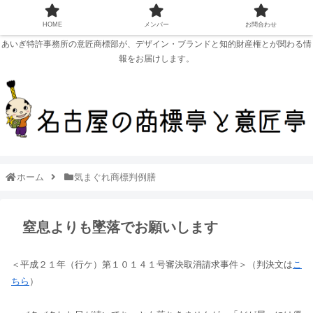
HOME
メンバー
お問合わせ
あいぎ特許事務所の意匠商標部が、デザイン・ブランドと知的財産権とが関わる情
報をお届けします。
ホーム
気まぐれ商標判例膳
窒息よりも墜落でお願いします
＜平成２１年（行ケ）第１０１４１号審決取消請求事件＞（判決文は
こ
ちら
）