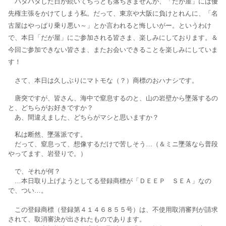
バタバタした日が続いてちっとも落ちきませんが、「だが屋」には優
先権主張をかけてしまう私。だって、東京や大阪に負けとれんに、「名
古屋はやっぱり乗り悪い～」とか言われると悔しいがー。というわけ
で、本日「だが屋」にご参加される皆さま、楽しみにしております。＆
今回ご参加できない皆さま、またお会いできることを楽しみにしていま
す！
さて、本日は久しぶりにマトモな（？）商標のおハナシです。
唐突ですが、皆さん、海中で窒息するのと、山の岩壁から墜落するの
と、どちらがお好きですか？
あ、間違えました、どちらがマシと思いますか？
私は断然、墜落派です。
だって、窒息って、想像するだけで苦しそう…（＆ミニ墜落なら普段
やってます、岩登りで。）
で、それが何？
…本日取り上げようとしてる登録商標が「ＤＥＥＰ ＳＥＡ」なの
で、つい…。
この登録商標（登録第４１４６８５５号）は、不使用取消審判が請求
されて、取消審決が出されたものであります。