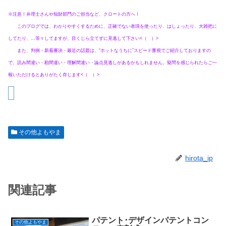
※注意！弁理士さんや知財部門のご担当など、クロートの方へ！
このブログでは、わかりやすくするために、正確でない表現を使ったり、はしょったり、大雑把に
してたり、…等々してますが、目くじら立てずに見逃して下さい<（ ）>
また、判例・新着審決・最近の話題は、“ホットなうちに”スピード重視でご紹介しておりますの
で、読み間違い・勘間違い・理解間違い・論点見逃しがあるかもしれません。疑問を感じられたらご一
報いただけるとありがたく存じます<（ ）>
その他よもやま
hirota_ip
関連記事
パテント･デザインパテントコン
その他よもやま