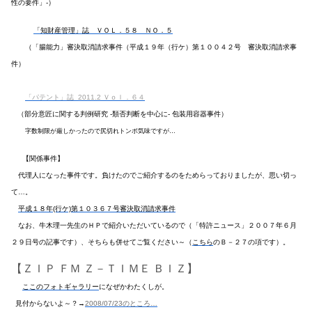
性の要件」-）
「知財産管理」誌 ＶＯＬ．５８ ＮＯ．５
（「腸能力」審決取消請求事件（平成１９年（行ケ）第１００４２号 審決取消請求事
件）
「パテント」誌 2011.2 Ｖｏｌ．６４
（部分意匠に関する判例研究 -類否判断を中心に- 包装用容器事件）
字数制限が厳しかったので尻切れトンボ気味ですが…
【関係事件】
代理人になった事件です。負けたのでご紹介するのをためらっておりましたが、思い切っ
て…。
平成１８年(行ケ)第１０３６７号審決取消請求事件
なお、牛木理一先生のＨＰで紹介いただいているので（「特許ニュース」２００７年６月
２９日号の記事です）、そちらも併せてご覧ください～（
こちら
のＢ－２７の項です）。
【ＺＩＰ ＦＭ Ｚ－ＴＩＭＥ ＢＩＺ】
ここのフォトギャラリー
になぜかわたくしが。
見付からないよ～？→
2008/07/23のところ…