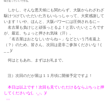
味があっていいですね。
しかし、そんな悪天候にも関わらず、大阪からわざわざ
駆けつけていただいた方もいらっしゃって、大変感謝して
います！いや、ほんと、大阪パワーには圧倒されるに～
名古屋も負けじと頑張っとるよ！と言いたいところです
が、最近、ちょっと押され気味（汗）。
「名古屋はおとなしいからね～」などという汚名返上
（？）のため、皆さん、次回は是非ご参加くださいな！(
_ _ )/
何はともあれ、まずはお礼まで。
注）次回のだが屋は１１月頃に開催予定ですよ！
本日は以上です！次回も見ていただけるなら
ぷちっと
押
してくださいな(。-_-。)/
↓↓↓