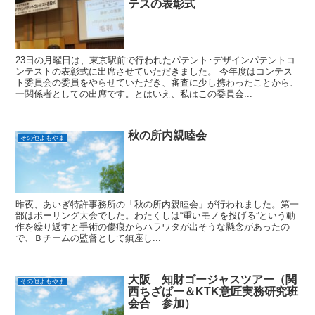
テスの表彰式
23日の月曜日は、東京駅前で行われたパテント･デザインパテントコ
ンテストの表彰式に出席させていただきました。 今年度はコンテス
ト委員会の委員をやらせていただき、審査に少し携わったことから、
一関係者としての出席です。とはいえ、私はこの委員会...
秋の所内親睦会
その他よもやま
昨夜、あいぎ特許事務所の「秋の所内親睦会」が行われました。第一
部はボーリング大会でした。わたくしは“重いモノを投げる”という動
作を繰り返すと手術の傷痕からハラワタが出そうな懸念があったの
で、Ｂチームの監督として鎮座し...
大阪 知財ゴージャスツアー（関
その他よもやま
西ちざぱー＆KTK意匠実務研究班
会合 参加）