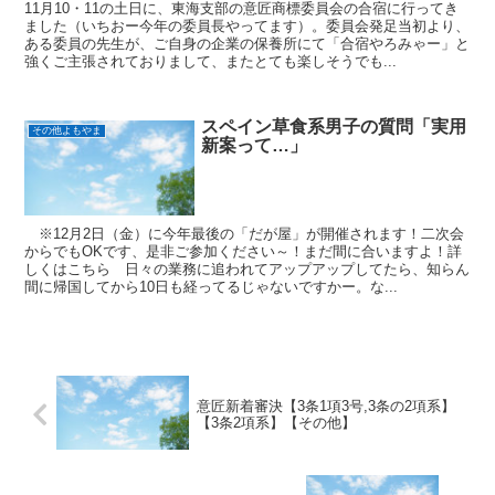
11月10・11の土日に、東海支部の意匠商標委員会の合宿に行ってき
ました（いちおー今年の委員長やってます）。委員会発足当初より、
ある委員の先生が、ご自身の企業の保養所にて「合宿やろみゃー」と
強くご主張されておりまして、またとても楽しそうでも...
スペイン草食系男子の質問「実用
その他よもやま
新案って…」
※12月2日（金）に今年最後の「だが屋」が開催されます！二次会
からでもOKです、是非ご参加ください～！まだ間に合いますよ！詳
しくはこちら 日々の業務に追われてアップアップしてたら、知らん
間に帰国してから10日も経ってるじゃないですかー。な...
意匠新着審決【3条1項3号,3条の2項系】
【3条2項系】【その他】