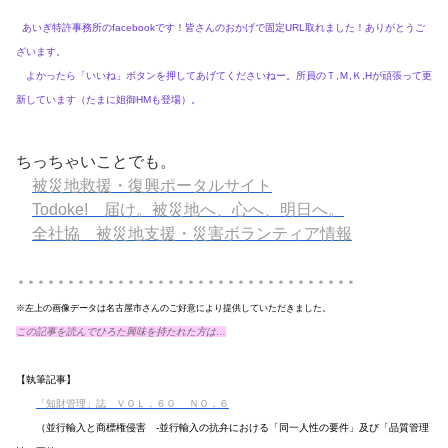
あいぎ特許事務所のfacebookです！皆さんのおかげで固定URL取れました！ありがとうご
ざいます。
よかったら「いいね」ボタンを押してあげてくださいねー。所員のＴ,Ｍ,Ｋ,Hが頑張って更
新しています（たまに姐御HMも登場）。
ちっちゃいことでも。
被災地救援・復興ポータルサイト
Todoke! 届け。被災地へ、心へ、明日へ。
全社協 被災地支援・災害ボランティア情報
＊＊＊＊＊＊＊＊＊＊＊＊＊＊＊＊＊＊＊＊＊＊＊＊＊＊＊＊＊＊＊＊＊＊
※左上の画像データは名古屋市さんのご好意により提供していただきました。
この記事を読んでひろた興味を持たれた方は…
【執筆記事】
「知財管理」誌
ＶＯＬ．６０ ＮＯ．６
（並行輸入と商標権侵害 -並行輸入の抗弁における「同一人性の要件」及び「品質管理