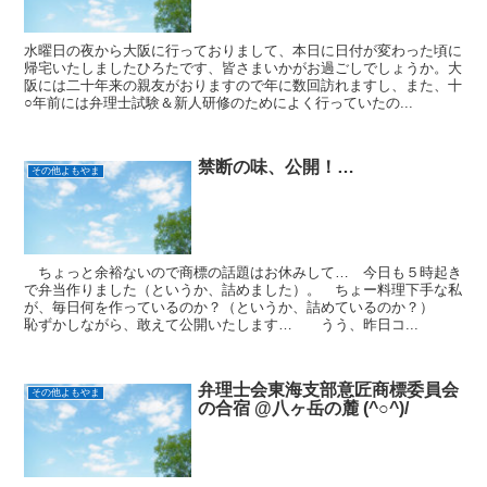
水曜日の夜から大阪に行っておりまして、本日に日付が変わった頃に
帰宅いたしましたひろたです、皆さまいかがお過ごしでしょうか。大
阪には二十年来の親友がおりますので年に数回訪れますし、また、十
○年前には弁理士試験＆新人研修のためによく行っていたの...
禁断の味、公開！…
その他よもやま
ちょっと余裕ないので商標の話題はお休みして… 今日も５時起き
で弁当作りました（というか、詰めました）。 ちょー料理下手な私
が、毎日何を作っているのか？（というか、詰めているのか？）
恥ずかしながら、敢えて公開いたします… うう、昨日コ...
弁理士会東海支部意匠商標委員会
その他よもやま
の合宿 @八ヶ岳の麓 (^○^)/