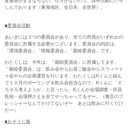
査通過がままならない。仕方がないので、課外活動にいそ
しんでおります（東海地区、全日本、全世界）。
■委員会活動
あいぎには３つの委員会があり、全ての所員がいずれかの
委員会に所属する必要がございます。委員会の内訳は、
「環境委員会」「情報委員会」「親睦委員会」です。
わたくしは、今年は、「親睦委員会」に所属してます。
「親睦委員会」は、飲み会やらお昼ご飯会やらスウィート
ゥ会やらの企画運営を行います。わたくしはKくんと組ん
で１０月のボーリング＆飲み会担当なので、Kくんに「そ
ろそろ考えようか」と言ったら、Kくんが会場調査・所員
告知・会場押さえを全てやっちゃってるぞー。（無言のプ
レッシャーなんてかけてないぞー あとは飲みに行くだけ
だー）
■おそうじ係