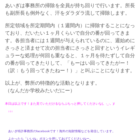
あいぎは事務所の掃除を全員が持ち回りで行います。所長
も副所長も例外なく、汗をダラダラ流して掃除します。
所定領域を所定期間内（１週間内）に掃除することになっ
ており、だいたい１ヶ月くらいで自分の番が回ってきま
す。各担当者には１週間が与えられているのに、週始めに
さっさと済ませて次の担当者にさっさと回すというイレギ
ュラーな処理が何回も重なると、１ヶ月を待たずして自分
の番が回ってきたりして、「もーはい回ってきたがー！
（訳：もう回ってきたねー！）」と叫ぶことになります。
以上が、弊所の特徴的な活動となります。
（なんだか学校みたいだにー）
本日は以上です！また見ていただけるならぷちっと押してくださいな(。-_-。)/
↓↓↓
あいぎ特許事務所のfacebookです！海外の知財情報などを発信しています。
よかったら「いいね」ボタンを押してあげてくださいねー。