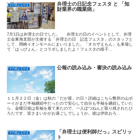
弁理士の日記念フェスタ と 「知
その他よもやま
財業界の職業病」
7月1日は弁理士の日でした。 弁理士の日のイベントとして、弁理
士会東海支部が主催する「弁理士の日 記念フェスタ」のスタッフと
して、岡崎イオンモールにまいりました。「オカザえもん」も来場し
て「はっぴょん」とコラボしましたよ！フェスタの様子...
公報の読み込み・審決の読み込み
その他よもやま
１１月２２日（金）は秋の「だが屋」の日！詳細はこちら弊所の山ボ
ーイがまだ半袖継続中だったので安心して自分も半袖を継続していた
ら、金曜日彼は長袖を着て来たので、一人ぽつねんと取り残されたひ
ろたです、皆さまいかがお過ごしでしょうか。彼は伊吹おろ...
「弁理士は便利師だっ」スピリッ
その他よもやま
ト