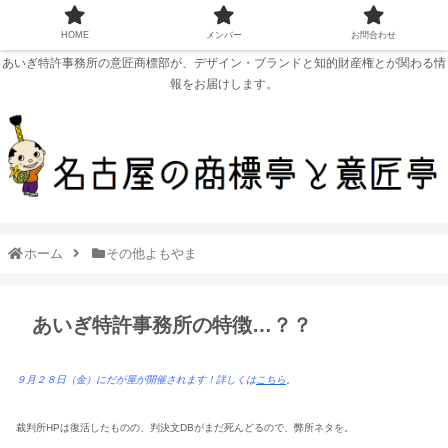
HOME
メンバー
お問合わせ
あいぎ特許事務所の意匠商標部が、デザイン・ブランドと知的財産権とが関わる情
報をお届けします。
ホーム
その他よもやま
あいぎ特許事務所の特徴…？？
９月２８日（金）にだが屋が開催されます！詳しくは
こちら
。
裁判所HPは復活したものの、判決文DBがまだ死んどるので、弊所ネタを。