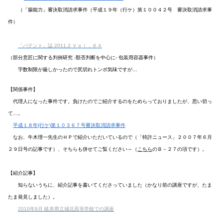
（「腸能力」審決取消請求事件（平成１９年（行ケ）第１００４２号 審決取消請求事
件）
「パテント」誌 2011.2 Ｖｏｌ．６４
（部分意匠に関する判例研究 -類否判断を中心に- 包装用容器事件）
字数制限が厳しかったので尻切れトンボ気味ですが…
【関係事件】
代理人になった事件です。負けたのでご紹介するのをためらっておりましたが、思い切っ
て…。
平成１８年(行ケ)第１０３６７号審決取消請求事件
なお、牛木理一先生のＨＰで紹介いただいているので（「特許ニュース」２００７年６月
２９日号の記事です）、そちらも併せてご覧ください～（
こちら
のＢ－２７の項です）。
【紹介記事】
知らないうちに、紹介記事を書いてくださっていました（かなり前の講座ですが、たま
たま発見しました）。
2010年9月 岐阜県立城北高等学校での講座