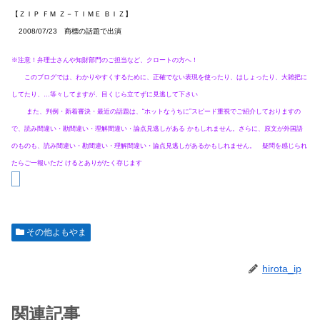
【ＺＩＰ ＦＭ Ｚ－ＴＩＭＥ ＢＩＺ】
2008/07/23 商標の話題で出演
※注意！弁理士さんや知財部門のご担当など、クロートの方へ！
このブログでは、わかりやすくするために、正確でない表現を使ったり、はしょったり、大雑把に
してたり、…等々してますが、目くじら立てずに見逃して下さい
また、判例・新着審決・最近の話題は、“ホットなうちに”スピード重視でご紹介しておりますの
で、読み間違い・勘間違い・理解間違い・論点見逃しがある かもしれません。さらに、原文が外国語
のものも、読み間違い・勘間違い・理解間違い・論点見逃しがあるかもしれません。 疑問を感じられ
たらご一報いただ けるとありがたく存じます
その他よもやま
hirota_ip
関連記事