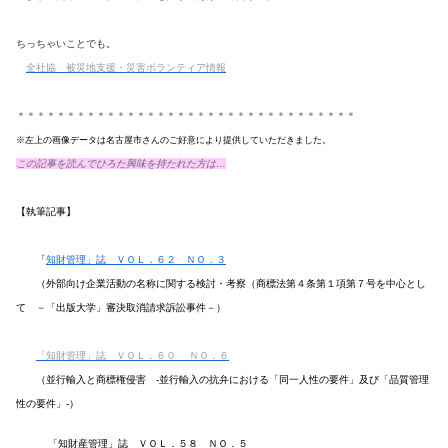
ちっちゃいことでも。
全社協 被災地支援・災害ボランティア情報
＊＊＊＊＊＊＊＊＊＊＊＊＊＊＊＊＊＊＊＊＊＊＊＊＊＊＊＊＊＊＊＊＊＊
※左上の画像データは名古屋市さんのご好意により提供していただきました。
この記事を読んでひろた興味を持たれた方は…
【執筆記事】
「
知財管理」誌 ＶＯＬ．６２ ＮＯ．３
（外部向け企業活動の名称に関する検討・考察（商標法第４条第１項第７号を中心とし
て －「出版大学」審決取消請求訴訟事件－）
「知財管理」誌
ＶＯＬ．６０ ＮＯ．６
（並行輸入と商標権侵害 -並行輸入の抗弁における「同一人性の要件」及び「品質管理
性の要件」-）
「知財産管理」誌 ＶＯＬ．５８ ＮＯ．５