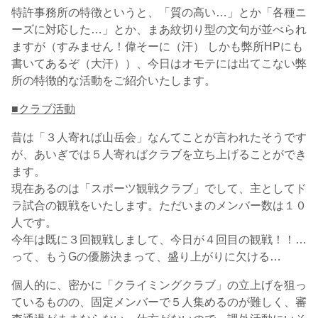
特許事務所の特徴というと、「質の高い…」とか「各種ニ
ーズに対応した…」とか、まあ紋切り型の文句が並べられ
ますが（すみません！偉そーに（汗） しかも弊所HPにも
書いてあるぞ（大汗））、今日はオモテには出てこない弊
所の特徴的な活動をご紹介いたします。
■クラブ活動
昔は「３人寄れば山岳会」なんてことが言われたそうです
が、あいぎでは５人寄ればクラブを立ち上げることができ
ます。
現在あるのは「スポーツ観戦クラブ」でして、主としてド
ラ試合の観戦をいたします。ただいまのメンバー数は１０
人です。
今年は既に３回観戦しまして、今日が４回目の観戦！！…
って、もうGの優勝決まって、盛り上がりに欠ける…
個人的に、密かに「クライミングクラブ」の立上げを狙っ
ているものの、固定メンバーで５人集めるのが難しく、審