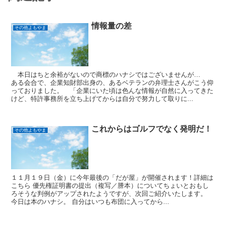
情報量の差
その他よもやま
本日はちと余裕がないので商標のハナシではございませんが…
ある会合で、企業知財部出身の、あるベテランの弁理士さんがこう仰
っておりました。 「企業にいた頃は色んな情報が自然に入ってきた
けど、特許事務所を立ち上げてからは自分で努力して取りに...
これからはゴルフでなく発明だ！
その他よもやま
１１月１９日（金）に今年最後の「だが屋」が開催されます！詳細は
こちら 優先権証明書の提出（複写／謄本）についてちょいとおもし
ろそうな判例がアップされたようですが、次回ご紹介いたします。
今日は本のハナシ。 自分はいつも布団に入ってから...