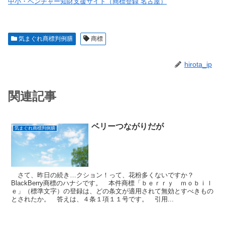
中小・ベンチャー知財支援サイト（商標登録 名古屋）
気まぐれ商標判例膳
商標
hirota_ip
関連記事
ベリーつながりだが
気まぐれ商標判例膳
さて、昨日の続き…クション！って、花粉多くないですか？
BlackBerry商標のハナシです。 本件商標「ｂｅｒｒｙ ｍｏｂｉｌ
ｅ」（標準文字）の登録は、どの条文が適用されて無効とすべきもの
とされたか。 答えは、４条１項１１号です。 引用...