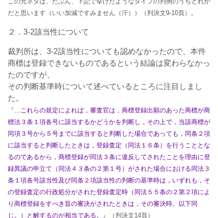
この元ネタは、たぶん、下記で挙げたようなタイプの判例のうちどれか
だと思います（いい加減ですみません（汗））（判決文9-10頁）。
２．3-2該当性について
裁判所は、3-2該当性についても認めなかったので、本件
商標は登録できないものであるという結論は変わらなかっ
たのですが、
その判断基準時について述べているところに注目しまし
た。
『
…これらの規定によれば，審査官は，商標登録出願のあった商標が商
標法３条１項各号に該当するかどうかを判断し，その上で，当該商標が
同項３号から５号までに該当すると判断した場合であっても，同条２項
に該当すると判断したときは，登録査定（同法１６条）を行うこととな
るのであるから，商標登録が同法３条に違反してされたことを理由に登
録異議の申立て（同法４３条の２第１号）がされた場合における同法３
条１項各号該当性及び同条２項該当性の判断の基準時は，いずれも，そ
の登録査定の行政処分がされた登録査定時（同法５５条の２第２項によ
り商標登録をすべき旨の審決がされたときは，その審決時。以下同
じ。）と解するのが相当である。
』（判決文14頁）