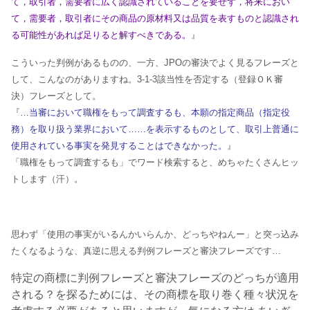
て，取引者，需要者に広く認識されていることを要せず，将来におい
て，需要者，取引者にその商品の原材料又は品質を表すものと認識され
る可能性があれば足りると解すべきである。
』
こういった判例があるものの、一方、JPOの審決でよく見るフレーズと
して、こんなのがありますね。3-1-3該当性を否定する（登録ＯＫ審
決）フレーズとして。
『
…
当審において職権をもって調査するも、本願の指定商品（指定役
務）を取り扱う業界において……を表示するものとして、取引上普通に
使用されている事実を発見することはできなかった。
』
「職権をもって調査するも」でワード検索すると、めちゃたくさんヒッ
トします（汗）。
思わず「使用の事実がいるんかいらんか、どっちやねんー」と突っ込み
たくなるような、真逆に思える判例フレーズと審決フレーズです…
特定の商標に判例フレーズと審決フレーズのどっちが適用
される？を探るためには、その商標を取り巻く種々状況を