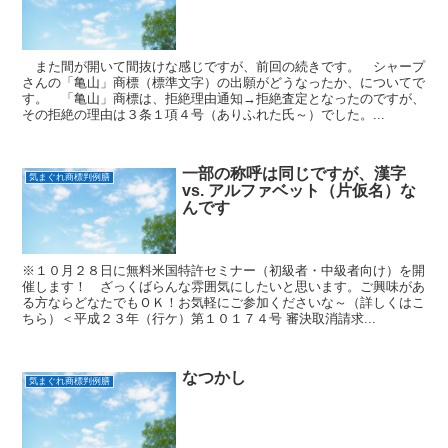
また間が開いて間抜けな感じですが、前回の続きです。 シャープ
さんの「亀山」商標（標準文字）の出願がどうなったか、についてで
す。 「亀山」商標は、拒絶理由通知→拒絶査定となったのですが、
その拒絶の理由は３条１項４号（ありふれた氏～）でした。...
一部の称呼は同じですが、漢字
気まぐれ商標判例膳
vs. アルファベット（片仮名）な
んです
※１０月２８日に無料米国特許セミナー（初級者・中級者向け）を開
催します！ ざっくばらんな雰囲気にしたいと思います。ご興味があ
る方ならどなたでもＯＫ！お気軽にご参加くださいな～（詳しくはこ
ちら）＜平成２３年（行ケ）第１０１７４号 審決取消請求...
なつかし
気まぐれ商標判例膳