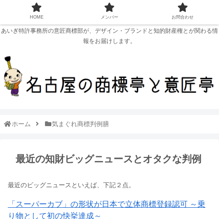
HOME
メンバー
お問合わせ
あいぎ特許事務所の意匠商標部が、デザイン・ブランドと知的財産権とが関わる情
報をお届けします。
ホーム
気まぐれ商標判例膳
最近の知財ビッグニュースとオタクな判例
最近のビッグニュースといえば、下記２点。
「スーパーカブ」の形状が日本で立体商標登録認可 ～乗
り物として初の快挙達成～