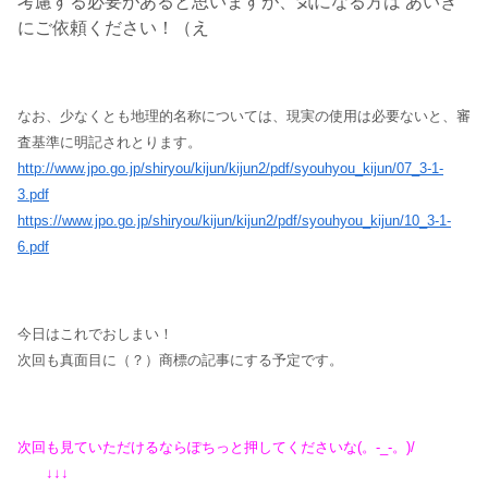
考慮する必要があると思いますが、気になる方は あいぎ
にご依頼ください！（え
なお、少なくとも地理的名称については、現実の使用は必要ないと、審
査基準に明記されとります。
http://www.jpo.go.jp/shiryou/kijun/kijun2/pdf/syouhyou_kijun/07_3-1-
3.pdf
https://www.jpo.go.jp/shiryou/kijun/kijun2/pdf/syouhyou_kijun/10_3-1-
6.pdf
今日はこれでおしまい！
次回も真面目に（？）商標の記事にする予定です。
次回も見ていただけるならぽちっと押してくださいな(。-_-。)/
↓↓↓