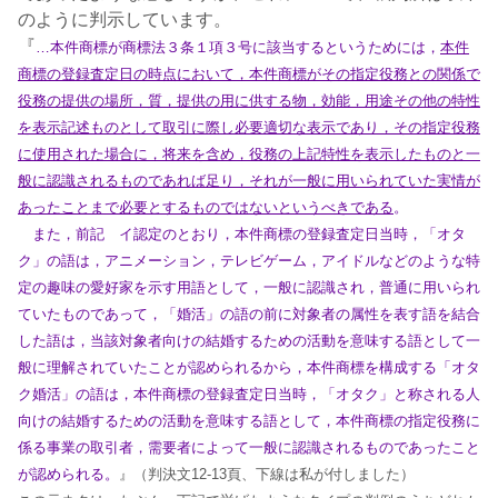
のように判示しています。
『
…本件商標が商標法３条１項３号に該当するというためには，
本件
商標の登録査定日の時点において，本件商標がその指定役務との関係で
役務の提供の場所，質，提供の用に供する物，効能，用途その他の特性
を表示記述ものとして取引に際し必要適切な表示であり，その指定役務
に使用された場合に，将来を含め，役務の上記特性を表示したものと一
般に認識されるものであれば足り，それが一般に用いられていた実情が
あったことまで必要とするものではないというべきである
。
また，前記 イ認定のとおり，本件商標の登録査定日当時，「オタ
ク」の語は，アニメーション，テレビゲーム，アイドルなどのような特
定の趣味の愛好家を示す用語として，一般に認識され，普通に用いられ
ていたものであって，「婚活」の語の前に対象者の属性を表す語を結合
した語は，当該対象者向けの結婚するための活動を意味する語として一
般に理解されていたことが認められるから，本件商標を構成する「オタ
ク婚活」の語は，本件商標の登録査定日当時，「オタク」と称される人
向けの結婚するための活動を意味する語として，本件商標の指定役務に
係る事業の取引者，需要者によって一般に認識されるものであったこと
が認められる。
』（判決文12-13頁、下線は私が付しました）