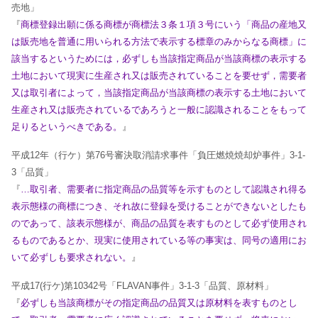
売地」
『
商標登録出願に係る商標が商標法３条１項３号にいう「商品の産地又
は販売地を普通に
用いられる方法で表示する標章のみからなる商標」に
該当するというためには，必ずしも
当該指定商品が当該商標の表示する
土地において現実に生産され又は販売されていること
を要せず，需要者
又は取引者によって，当該指定商品が当該商標の表示する土地において
生産され又は販売されているであろうと一般に認識されることをもって
足りるというべき
である。
』
平成12年（行ケ）第76号審決取消請求事件「負圧燃焼焼却炉事件」3-1-
3「品質」
『
…取引者、需要者に指定商品の品質等を示すものとして認識され得る
表示態様の商標につき、それ故に登録を受けることができないとしたも
のであって、該表示態様が、商品の品質を表すものとして必ず使用され
るものであるとか、現実に使用されている等の事実は、同号の適用にお
いて必ずしも要求されない。
』
平成17(行ケ)第10342号「FLAVAN事件」3-1-3「品質、原材料」
『
必ずしも当該商標がその指定商品の品質又は原材料を表すものとし