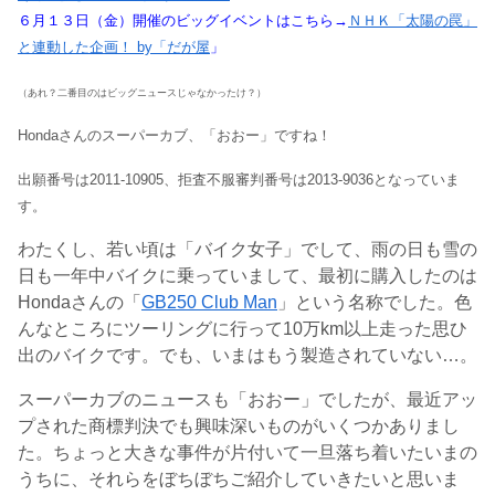
６月１３日（金）開催のビッグイベントはこちら→
ＮＨＫ「太陽の罠」
と連動した企画！ by「だが屋
」
（あれ？二番目のはビッグニュースじゃなかったけ？）
Hondaさんのスーパーカブ、「おおー」ですね！
出願番号は2011-10905、拒査不服審判番号は2013-9036となっていま
す。
わたくし、若い頃は「バイク女子」でして、雨の日も雪の
日も一年中バイクに乗っていまして、最初に購入したのは
Hondaさんの「
GB250 Club Man
」という名称でした。色
んなところにツーリングに行って10万km以上走った思ひ
出のバイクです。でも、いまはもう製造されていない…。
スーパーカブのニュースも「おおー」でしたが、最近アッ
プされた商標判決でも興味深いものがいくつかありまし
た。ちょっと大きな事件が片付いて一旦落ち着いたいまの
うちに、それらをぼちぼちご紹介していきたいと思いま