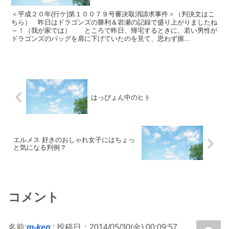
＜平成２０年(行ケ)第１００７９号審決取消請求事件＞（判決文はこ
ちら） 昨日はドラゴンズの勝利＆岩瀬の記録で盛り上がりましたね
～！（我が家では） ところで昨日、帰宅するときに、若い男性が
ドラゴンズのバッグを肩に下げていたのを見て、思わず握...
はっぴょん中のヒト
エルメス 好きのおしゃれ女子にはちょっ
と気になる判例？
コメント
名前:
m-ken
:
投稿日：2014/05/30(金) 00:09:57