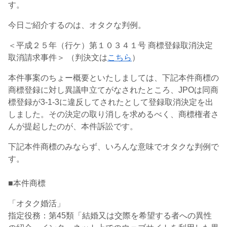
す。
今日ご紹介するのは、オタクな判例。
＜平成２５年（行ケ）第１０３４１号 商標登録取消決定
取消請求事件＞ （判決文は
こちら
）
本件事案のちょー概要といたしましては、下記本件商標の
商標登録に対し異議申立てがなされたところ、JPOは同商
標登録が3-1-3に違反してされたとして登録取消決定を出
しました。その決定の取り消しを求めるべく、商標権者さ
んが提起したのが、本件訴訟です。
下記本件商標のみならず、いろんな意味でオタクな判例で
す。
■本件商標
「
オタク婚活
」
指定役務：第45類「結婚又は交際を希望する者への異性