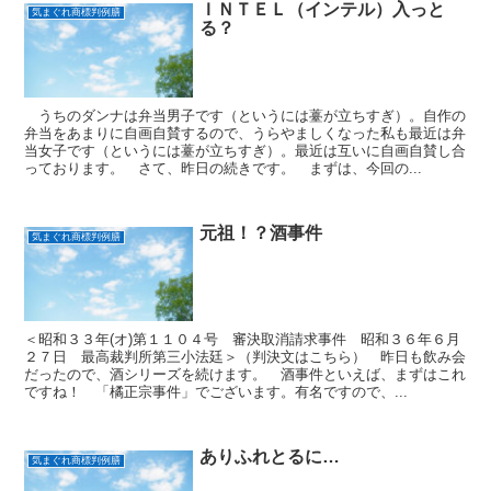
ＩＮＴＥＬ（インテル）入っと
気まぐれ商標判例膳
る？
うちのダンナは弁当男子です（というには薹が立ちすぎ）。自作の
弁当をあまりに自画自賛するので、うらやましくなった私も最近は弁
当女子です（というには薹が立ちすぎ）。最近は互いに自画自賛し合
っております。 さて、昨日の続きです。 まずは、今回の...
元祖！？酒事件
気まぐれ商標判例膳
＜昭和３３年(オ)第１１０４号 審決取消請求事件 昭和３６年６月
２７日 最高裁判所第三小法廷＞（判決文はこちら） 昨日も飲み会
だったので、酒シリーズを続けます。 酒事件といえば、まずはこれ
ですね！ 「橘正宗事件」でございます。有名ですので、...
ありふれとるに…
気まぐれ商標判例膳