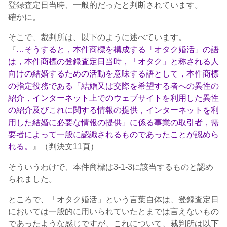
登録査定日当時、一般的だったと判断されています。
確かに。
そこで、裁判所は、以下のように述べています。
『
…そうすると，本件商標を構成する「オタク婚活」の語
は，本件商標の登録査定日当時，「オタク」と称される人
向けの結婚するための活動を意味する語として，本件商標
の指定役務である「結婚又は交際を希望する者への異性の
紹介，インターネット上でのウェブサイトを利用した異性
の紹介及びこれに関する情報の提供，インターネットを利
用した結婚に必要な情報の提供」に係る事業の取引者，需
要者によって一般に認識されるものであったことが認めら
れる。
』（判決文11頁）
そういうわけで、本件商標は3-1-3に該当するものと認め
られました。
ところで、「オタク婚活」という言葉自体は、登録査定日
においては一般的に用いられていたとまでは言えないもの
であったような感じですが、これについて、裁判所は以下