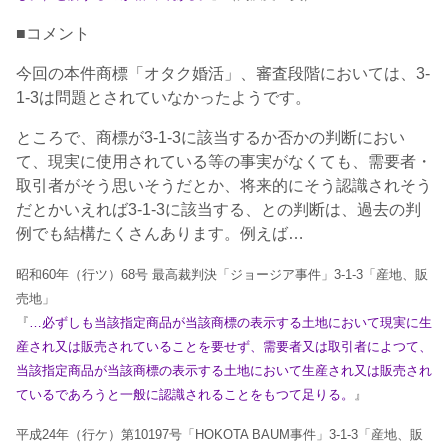
■コメント
今回の本件商標「オタク婚活」、審査段階においては、3-
1-3は問題とされていなかったようです。
ところで、商標が3-1-3に該当するか否かの判断におい
て、現実に使用されている等の事実がなくても、需要者・
取引者がそう思いそうだとか、将来的にそう認識されそう
だとかいえれば3-1-3に該当する、との判断は、過去の判
例でも結構たくさんあります。例えば…
昭和60年（行ツ）68号 最高裁判決「ジョージア事件」3-1-3「産地、販
売地」
『
…必ずしも当該指定商品が当該商標の表示する土地において現実に生
産され又は販売されていることを要せず、需要者又は取引者によつて、
当該指定商品が当該商標の表示する土地において生産され又は販売され
ているであろうと一般に認識されることをもつて足りる。
』
平成24年（行ケ）第10197号「HOKOTA BAUM事件」3-1-3「産地、販