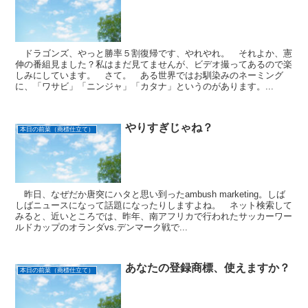
ドラゴンズ、やっと勝率５割復帰です、やれやれ。 それよか、憲
伸の番組見ました？私はまだ見てませんが、ビデオ撮ってあるので楽
しみにしています。 さて。 ある世界ではお馴染みのネーミング
に、「ワサビ」「ニンジャ」「カタナ」というのがあります。...
やりすぎじゃね？
本日の前菜（商標仕立て）
昨日、なぜだか唐突にハタと思い到ったambush marketing。しば
しばニュースになって話題になったりしますよね。 ネット検索して
みると、近いところでは、昨年、南アフリカで行われたサッカーワー
ルドカップのオランダvs.デンマーク戦で...
あなたの登録商標、使えますか？
本日の前菜（商標仕立て）