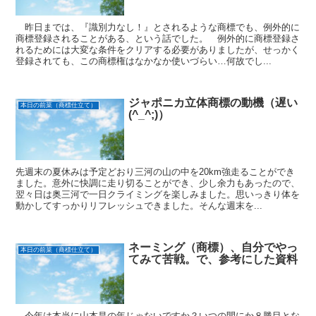
昨日までは、『識別力なし！』とされるような商標でも、例外的に
商標登録されることがある、という話でした。 例外的に商標登録さ
れるためには大変な条件をクリアする必要がありましたが、せっかく
登録されても、この商標権はなかなか使いづらい…何故でし...
ジャポニカ立体商標の動機（遅い
本日の前菜（商標仕立て）
(^_^;)）
先週末の夏休みは予定どおり三河の山の中を20km強走ることができ
ました。意外に快調に走り切ることができ、少し余力もあったので、
翌々日は奥三河で一日クライミングを楽しみました。思いっきり体を
動かしてすっかりリフレッシュできました。そんな週末を...
ネーミング（商標）、自分でやっ
本日の前菜（商標仕立て）
てみて苦戦。で、参考にした資料
今年は本当に山本昌の年じゃないですか？いつの間にか８勝目とな