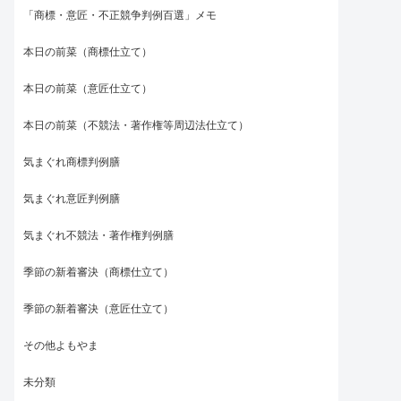
「商標・意匠・不正競争判例百選」メモ
本日の前菜（商標仕立て）
本日の前菜（意匠仕立て）
本日の前菜（不競法・著作権等周辺法仕立て）
気まぐれ商標判例膳
気まぐれ意匠判例膳
気まぐれ不競法・著作権判例膳
季節の新着審決（商標仕立て）
季節の新着審決（意匠仕立て）
その他よもやま
未分類