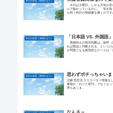
本日の前菜（商標仕立て）
今日は土曜日、しかも天気が良
ルで賑わっているのに。 気を
も時々特許の明細書を書くのですが
「日本語 VS. 外国
本日の前菜（商標仕立て）
商標同士の類否判断は、称呼（
れば類似と判断される、というの
が問題となる典型的なケースは「日本
思わずポチっちゃいま
本日の前菜（商標仕立て）
注解 意匠法 クリエーター情報な
書籍が「わりと新刊」でなくなっ
準もあくま...
なんさ～。