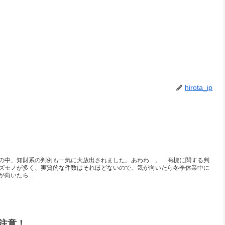
hirota_ip
の中、知財系の判例も一気に大放出されました。あわわ…。 商標に関する判
ズモノが多く、実質的な件数はそれほどないので、気が向いたら冬季休業中に
向いたら...
注意！