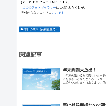
【ＺＩＰ ＦＭ Ｚ－ＴＩＭＥ ＢＩＺ】
ここのフォトギャラリー
になぜかわたくしが。
見付からないよ～？→
ここです
本日の前菜（商標仕立て）
関連記事
年末判例大放出！
本日の前菜（商標仕立て）
年末の追い込みで慌しいムード
例をざざっと見たところ、シリー
ご紹介いたします（あくまで、気が
実は登録商標なので要