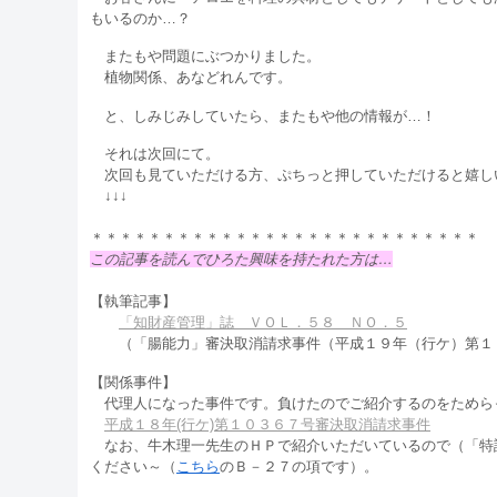
もいるのか…？
またもや問題にぶつかりました。
植物関係、あなどれんです。
と、しみじみしていたら、またもや他の情報が…！
それは次回にて。
次回も見ていただける方、ぷちっと押していただけると嬉し
↓↓↓
＊＊＊＊＊＊＊＊＊＊＊＊＊＊＊＊＊＊＊＊＊＊＊＊＊＊＊
この記事を読んでひろた興味を持たれた方は…
【執筆記事】
「知財産管理」誌 ＶＯＬ．５８ ＮＯ．５
（「腸能力」審決取消請求事件（平成１９年（行ケ）第１
【関係事件】
代理人になった事件です。負けたのでご紹介するのをためら
平成１８年(行ケ)第１０３６７号審決取消請求事件
なお、牛木理一先生のＨＰで紹介いただいているので（「特
ください～（
こちら
のＢ－２７の項です）。