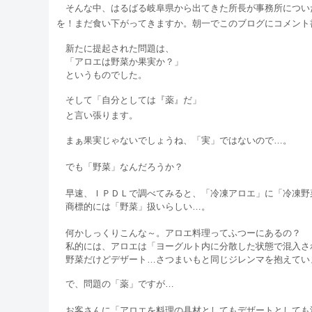
そんな中、はるばる岐阜県から出てきた所長が事務所につい
を！まだ食い下がってきますか。朝一でこのブログにコメント
新たに提起された問題は、
「アロエは野菜か果実か？」
というものでした。
そして「自分としては『薬』
だ」
と言い張ります。
まぁ果実じゃないでしょうね、「実」ではないので…。
でも「野菜」なんだろうか？
早速、ＩＰＤＬで調べてみると、「冷凍アロエ」に「冷凍野
商標的には「野菜」扱いらしい…。
何かしっくりこんな～。アロエ料理ってふつーにあるの？
私的には、アロエは「ヨーグルト内に分散した状態で混入さ
野菜だけどデザート…さつまいもと同じジレンマを抱えてい
で、問題の「薬」ですが…
お客さんに「アロエを料理の具材としてもデザートとしても