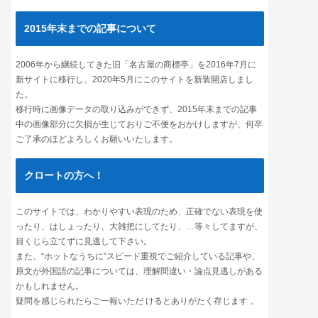
2015年末までの記事について
2006年から継続してきた旧「名古屋の商標亭」を2016年7月に
新サイトに移行し、2020年5月にこのサイトを新装開店しまし
た。
移行時に画像データの取り込みができず、2015年末までの記事
中の画像部分に欠損が生じておりご不便をおかけしますが、何卒
ご了承のほどよろしくお願いいたします。
クロートの方へ！
このサイトでは、わかりやすい表現のため、正確でない表現を使
ったり、はしょったり、大雑把にしてたり、…等々してますが、
目くじら立てずに見逃して下さい。
また、“ホットなうちに”スピード重視でご紹介している記事や、
原文が外国語の記事については、理解間違い・論点見逃しがある
かもしれません。
疑問を感じられたらご一報いただ けるとありがたく存じます 。