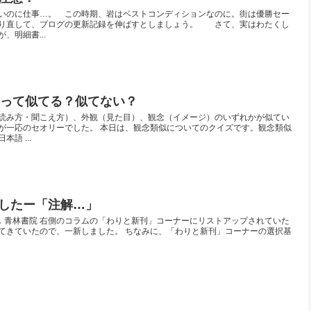
いのに仕事…。 この時期、岩はベストコンディションなのに。街は優勝セー
取り直して、ブログの更新記録を伸ばすとしましょう。 さて、実はわたくし
、明細書...
語」って似てる？似てない？
読み方・聞こえ方）、外観（見た目）、観念（イメージ）のいずれかが似てい
が一応のセオリーでした。 本日は、観念類似についてのクイズです。観念類似
語 ...
したー「注解…」
し 青林書院 右側のコラムの「わりと新刊」コーナーにリストアップされていた
てきていたので、一新しました。 ちなみに、「わりと新刊」コーナーの選択基