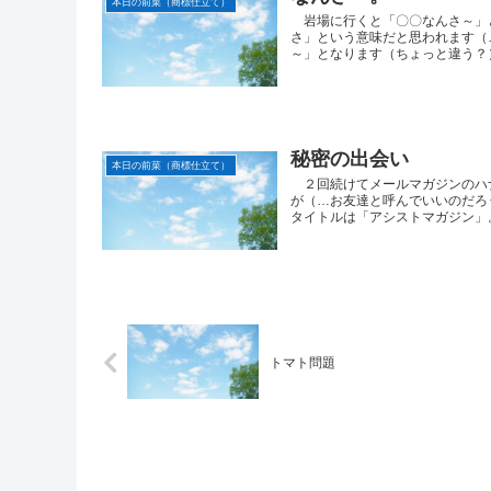
本日の前菜（商標仕立て）
岩場に行くと「〇〇なんさ～」
さ」という意味だと思われます（
～」となります（ちょっと違う？）
秘密の出会い
本日の前菜（商標仕立て）
２回続けてメールマガジンのハ
が（…お友達と呼んでいいのだろ
タイトルは「アシストマガジン」。
トマト問題