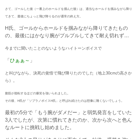
さて、ゴールした後（一番上のホールドを掴んだ後）は、適当なホールドを掴みながら降り
てきて、最後にちょっと飛び降りるのが通常の終え方。
H氏、ゴールからホールドを掴みながら降りてきたもの
の、最後にはかなり腕がプルプルしてきて耐え切れず…
今までに聞いたことのないようなハイトーンボイスで
「
ひぁぁ～
」
と叫びながら、決死の覚悟で飛び降りたのでした（地上30cmの高さか
ら）。
腹筋が捻転するほどの爆笑を強いられました。
その後、H氏が「ソプラノボイスH氏」と呼ばれ続けたのは想像に難くないでしょう。
最初の5分で「もう腕がダメだー」と弱気発言をしていた
3人でしたが、次第に慣れてきたのか、次から次へと色ん
なルートに挑戦し始めました。