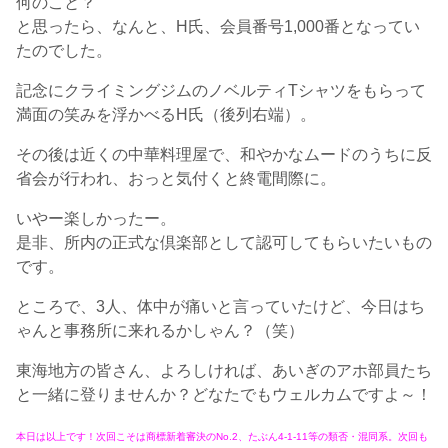
何のこと？
と思ったら、なんと、H氏、会員番号1,000番となってい
たのでした。
記念にクライミングジムのノベルティTシャツをもらって
満面の笑みを浮かべるH氏（後列右端）。
その後は近くの中華料理屋で、和やかなムードのうちに反
省会が行われ、おっと気付くと終電間際に。
いやー楽しかったー。
是非、所内の正式な倶楽部として認可してもらいたいもの
です。
ところで、3人、体中が痛いと言っていたけど、今日はち
ゃんと事務所に来れるかしゃん？（笑）
東海地方の皆さん、よろしければ、あいぎのアホ部員たち
と一緒に登りませんか？どなたでもウェルカムですよ～！
本日は以上です！次回こそは商標新着審決のNo.2、たぶん4-1-11等の類否・混同系。次回も