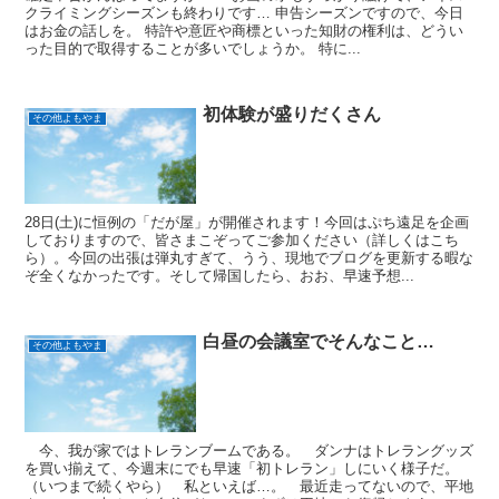
クライミングシーズンも終わりです… 申告シーズンですので、今日
はお金の話しを。 特許や意匠や商標といった知財の権利は、どうい
った目的で取得することが多いでしょうか。 特に...
初体験が盛りだくさん
その他よもやま
28日(土)に恒例の「だが屋」が開催されます！今回はぷち遠足を企画
しておりますので、皆さまこぞってご参加ください（詳しくはこち
ら）。今回の出張は弾丸すぎて、うう、現地でブログを更新する暇な
ぞ全くなかったです。そして帰国したら、おお、早速予想...
白昼の会議室でそんなこと…
その他よもやま
今、我が家ではトレランブームである。 ダンナはトレラングッズ
を買い揃えて、今週末にでも早速「初トレラン」しにいく様子だ。
（いつまで続くやら） 私といえば…。 最近走ってないので、平地