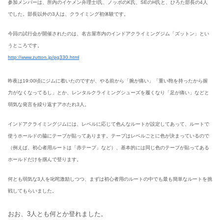
参加メンバーは、所内のイケメン弁理士I氏、ノッポのK氏、SEのH氏と、ひろた部長の4人
でした。部長以外の3人は、クライミング初体験です。
今回の試行会が開催されたのは、名古屋市内のインドアクライミングジム「ズットン」とい
うところです。
http://www.zutton.jp/pg330.html
昨夜は19:00頃にジムに着いたのですが、やる前から「腕が痛い」「重い鞄を持ったから握
力がなくなってるし」とか、レンタルクライミングシューズを履くなり「足が痛い」などと
弱気な発言を繰り返すアホたれ3人。
インドアクライミングジムには、レベルに応じて色んなルートが設定してあって、ルートで
使うホールドの脇にテープが貼ってあります。テープはレベルごとに色が決まっているので
（例えば、初心者用ルートは「赤テープ」など）、基本的には同じ色のテープが貼ってある
ホールドだけを掴んで登ります。
何とも弱気な3人を叱咤激励しつつ、まずは初心者用のルートの中でも最も簡単なルートを挑
戦してもらいました。
おお、3人とも何とか登れました。