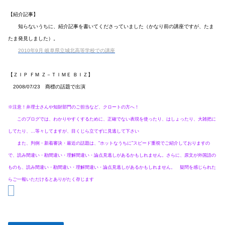
【紹介記事】
知らないうちに、紹介記事を書いてくださっていました（かなり前の講座ですが、たま
たま発見しました）。
2010年9月 岐阜県立城北高等学校での講座
【ＺＩＰ ＦＭ Ｚ－ＴＩＭＥ ＢＩＺ】
2008/07/23 商標の話題で出演
※注意！弁理士さんや知財部門のご担当など、クロートの方へ！
このブログでは、わかりやすくするために、正確でない表現を使ったり、はしょったり、大雑把に
してたり、…等々してますが、目くじら立てずに見逃して下さい
また、判例・新着審決・最近の話題は、“ホットなうちに”スピード重視でご紹介しておりますの
で、読み間違い・勘間違い・理解間違い・論点見逃しがあるかもしれません。さらに、原文が外国語の
ものも、読み間違い・勘間違い・理解間違い・論点見逃しがあるかもしれません。 疑問を感じられた
らご一報いただけるとありがたく存じます