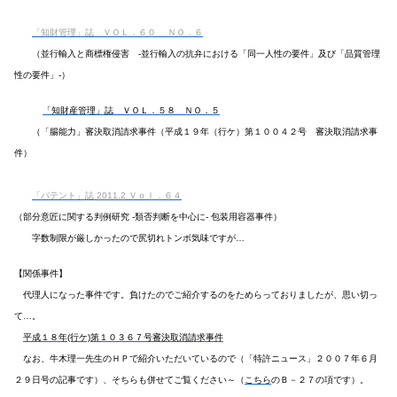
「知財管理」誌
ＶＯＬ．６０ ＮＯ．６
（並行輸入と商標権侵害 -並行輸入の抗弁における「同一人性の要件」及び「品質管理
性の要件」-）
「知財産管理」誌 ＶＯＬ．５８ ＮＯ．５
（「腸能力」審決取消請求事件（平成１９年（行ケ）第１００４２号 審決取消請求事
件）
「パテント」誌 2011.2 Ｖｏｌ．６４
（部分意匠に関する判例研究 -類否判断を中心に- 包装用容器事件）
字数制限が厳しかったので尻切れトンボ気味ですが…
【関係事件】
代理人になった事件です。負けたのでご紹介するのをためらっておりましたが、思い切っ
て…。
平成１８年(行ケ)第１０３６７号審決取消請求事件
なお、牛木理一先生のＨＰで紹介いただいているので（「特許ニュース」２００７年６月
２９日号の記事です）、そちらも併せてご覧ください～（
こちら
のＢ－２７の項です）。