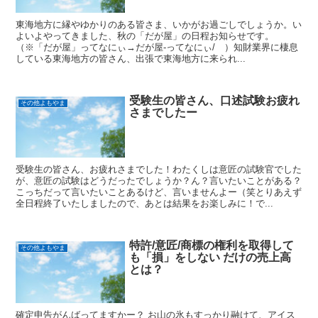
東海地方に縁やゆかりのある皆さま、いかがお過ごしでしょうか。い
よいよやってきました、秋の「だが屋」の日程お知らせです。
（※「だが屋」ってなにぃ→だが屋-ってなにぃ/ ）知財業界に棲息
している東海地方の皆さん、出張で東海地方に来られ...
受験生の皆さん、口述試験お疲れ
その他よもやま
さまでしたー
受験生の皆さん、お疲れさまでした！わたくしは意匠の試験官でした
が、意匠の試験はどうだったでしょうか？ん？言いたいことがある？
こっちだって言いたいことあるけど、言いませんよー（笑とりあえず
全日程終了いたしましたので、あとは結果をお楽しみに！で...
特許/意匠/商標の権利を取得して
その他よもやま
も「損」をしない だけの売上高
とは？
確定申告がんばってますかー？ お山の氷もすっかり融けて、アイス