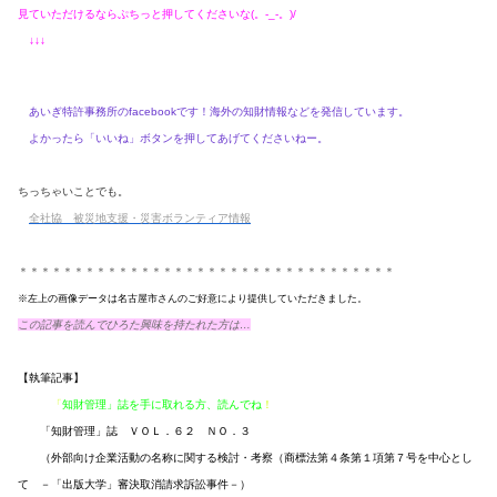
見ていただけるならぷちっと押してくださいな(。-_-。)/
↓↓↓
あいぎ特許事務所のfacebookです！海外の知財情報などを発信しています。
よかったら「いいね」ボタンを押してあげてくださいねー。
ちっちゃいことでも。
全社協 被災地支援・災害ボランティア情報
＊＊＊＊＊＊＊＊＊＊＊＊＊＊＊＊＊＊＊＊＊＊＊＊＊＊＊＊＊＊＊＊＊＊
※左上の画像データは名古屋市さんのご好意により提供していただきました。
この記事を読んでひろた興味を持たれた方は…
【執筆記事】
「
知財管理」誌を手に取れる方、読んでね
！
「知財管理」誌 ＶＯＬ．６２ ＮＯ．３
（外部向け企業活動の名称に関する検討・考察（商標法第４条第１項第７号を中心とし
て －「出版大学」審決取消請求訴訟事件－）