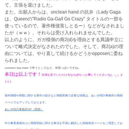
て、主張を退けました。
また、出願人からは、unclean hand の抗弁（Lady Gaga
は、Queenの”Radio Ga-Ga/I Go Crazy” タイトルの一部を
使っているので、著作権侵害しとるー）などがなされまし
たが（ｗｗ）、それらは受け入れられませんでした。
以上のように、ガガ様側の商2(d)を理由とする異議申立に
ついて略式決定がなされたのでした。そして、商2(a)の理
由については、やり直して続けるかどうかopposerに委ね
られました。
common law mark で争うところなど、米国っぽいですね。
本日は以上です！
次回も見ていただけるならぽちっと押してくださいな(。-_-。)/
↓↓↓
海外商標や商標に関する著作の紹介など商標実務で必要な情報は、あいぎ特許事務所の商標
ページでもアップしております。
あいぎ特許事務所HP（商標）
中小事業者様向けに商標登録に関する事項を平易に解説した情報発信ページをご用意してお