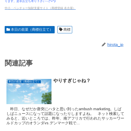
ります。是非お立ち寄り下さい～(^○^)/
中小・ベンチャー知財支援サイト（商標登録 名古屋）
本日の前菜（商標仕立て）
商標
hirota_ip
関連記事
やりすぎじゃね？
本日の前菜（商標仕立て）
昨日、なぜだか唐突にハタと思い到ったambush marketing。しば
しばニュースになって話題になったりしますよね。 ネット検索して
みると、近いところでは、昨年、南アフリカで行われたサッカーワー
ルドカップのオランダvs.デンマーク戦で...