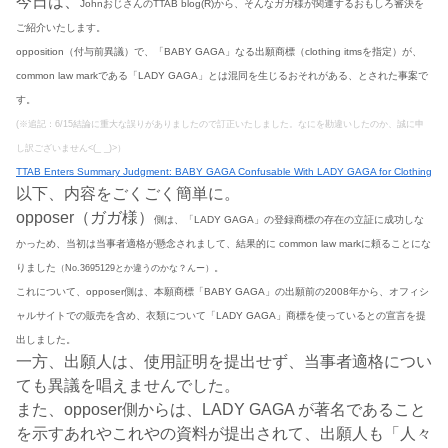
今日は、
JohnおじさんのTTAB blog(R)から、そんなガガ様が関連するおもしろ審決を
ご紹介いたします。
opposition（付与前異議）で、「BABY GAGA」なる出願商標（clothing itmsを指定）が、
common law markである「LADY GAGA」とは混同を生じるおそれがある、とされた事案で
す。
(※追記：6/15結論に重大な誤りがありましたので訂正いたしました。なにを勘違いしたのか、誠に申
し訳ございません<(_ _)>）
TTAB Enters Summary Judgment: BABY GAGA Confusable With LADY GAGA for Clothing
以下、内容をごくごく簡単に。
opposer（ガガ様）
側は、「LADY GAGA」の登録商標の存在の立証に成功しな
かっため、当初は当事者適格が懸念されまして
、結果的に common law markに頼ることにな
りました
。
（No.3695129とか違うのかな？んー）
これについて、opposer側は、本願商標「BABY GAGA」の出願前の2008年から、オフィシ
ャルサイトでの販売を含め、衣類について「LADY GAGA」商標を使っているとの宣言を提
出しました。
一方、出願人は、使用証明を提出せず、当事者適格につい
ても異議を唱えませんでした。
また、opposer側からは、LADY GAGA が著名であること
を示すあれやこれやの資料が提出されて、出願人も「人々