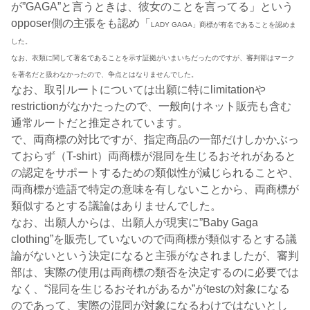
が”GAGA”と言うときは、彼女のことを言ってる」という
opposer側の主張をも認め「
LADY GAGA」商標が有名であることを認めま
した。
なお、衣類に関して著名であることを示す証拠がいまいちだったのですが、審判部はマーク
を著名だと扱わなかったので、争点とはなりませんでした。
なお、取引ルートについては出願に特にlimitationや
restrictionがなかたったので、一般向けネット販売も含む
通常ルートだと推定されています。
で、両商標の対比ですが、指定商品の一部だけしかかぶっ
ておらず（T-shirt）両商標が混同を生じるおそれがあると
の認定をサポートするための類似性が減じられることや、
両商標が造語で特定の意味を有しないことから、両商標が
類似するとする議論はありませんでした。
なお、出願人からは、出願人が現実に”Baby Gaga
clothing”を販売していないので両商標が類似するとする議
論がないという決定になると主張がなされましたが、審判
部は、実際の使用は両商標の類否を決定するのに必要では
なく、“混同を生じるおそれがあるか”がtestの対象になる
のであって、実際の混同が対象になるわけではないとし