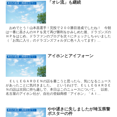
「オレ流」も継続
本日の前菜（商標仕立て）
おめでとう！山本昌選手！完投で２００勝目達成でしたね！ 今朝
は一番に昌さんのＨＰを見て再び勝利をかみしめた後、ドラゴンズの
ＨＰをはじめ、ドラファンのブログを次々にチェックしちゃいました
（「お気に入り」のドラゴンズフォルダに色々入ってます）...
アイホンとアイフォーン
本日の前菜（商標仕立て）
ＥＬＬＥＧＡＲＤＥＮの話を書こうと思ったら、気になるニュース
があったことに気付きました。 というわけで、ＥＬＬＥＧＡＲＤＥ
Ｎの話は次回に持ち越しで、本日はこのニュースについて。 以前、
名古屋のアイホン社が、自社の登録商標「アイホン」「ＡＩ...
やや遅きに失しましたが埼玉県警
本日の前菜（商標仕立て）
ポスターの件