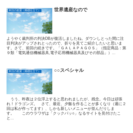
世界遺産なので
本日の前菜（商標仕立て）
ようやく裁判所の判決DBが復活しましたね。ダウンしとった間に注
目判決がアップされとったので、折りを見てご紹介したいと思いま
す。さて、前回の続きです。「ＧＡＬＡＰＡＧＯＳ」（指定商品：第
９類「電気通信機械器具,電子応用機械器具及びその部品」）...
○○スペシャル
本日の前菜（商標仕立て）
うう、昨夜は２位浮上すると思われましたが、残念。今日は頑張
れ！ドラゴンズ。 さて、最近、夕飯を作ることが多くなり（週に２
回は私が作ってます）、しかも新しいメニューが並んだりしま
す。 このウラワザは「クックパッ○」なるサイトを見付けたこ
と...