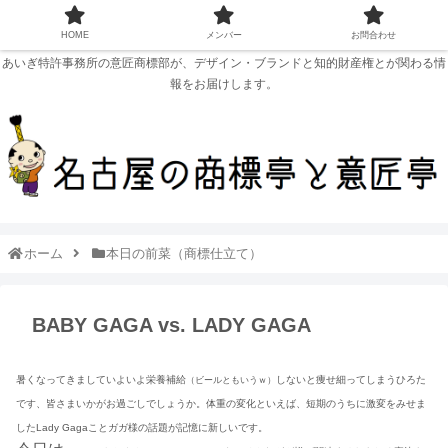
HOME
メンバー
お問合わせ
あいぎ特許事務所の意匠商標部が、デザイン・ブランドと知的財産権とが関わる情
報をお届けします。
ホーム
本日の前菜（商標仕立て）
BABY GAGA vs. LADY GAGA
暑くなってきましていよいよ栄養補給
しないと痩せ細ってしまうひろた
（ビールともいうｗ）
です、皆さまいかがお過ごしでしょうか。体重の変化といえば、短期のうちに激変をみせま
したLady Gagaことガガ様の話題が記憶に新しいです。